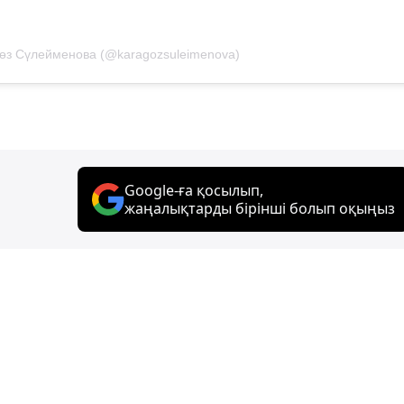
өз Сүлейменова (@karagozsuleimenova)
Google-ға қосылып,
жаңалықтарды бірінші болып оқыңыз