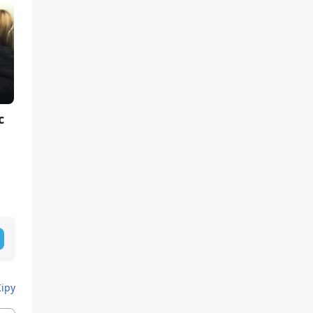
с
Кіру