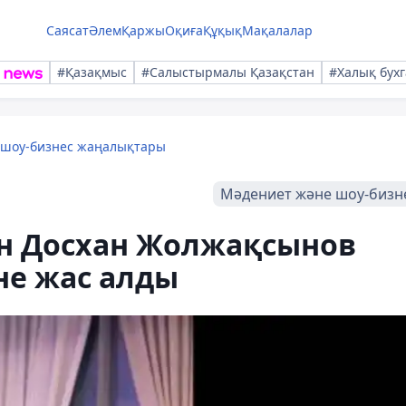
Саясат
Әлем
Қаржы
Оқиға
Құқық
Мақалалар
#Қазақмыс
#Салыстырмалы Қазақстан
#Халық бухг
 шоу-бизнес жаңалықтары
Мәдениет және шоу-бизн
ан Досхан Жолжақсынов
не жас алды