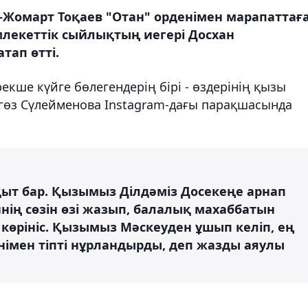
-Жомарт Тоқаев
"Отан" орденімен марапаттағ
млекеттік сыйлықтың иегері
Досхан
тап өтті.
кше күйге бөлегендерің бірі - өздерінің қызы
агөз Сүлейменова Instagram-дағы парақшасында
қыт бар. Қызымыз Ділдәміз Досекеңе арнап
нің сөзін өзі жазып, балалық махаббатын
к көрініс. Қызымыз Мәскеуден ұшып келіп, ең
әнімен тіпті нұрландырды, деп жазды аяулы