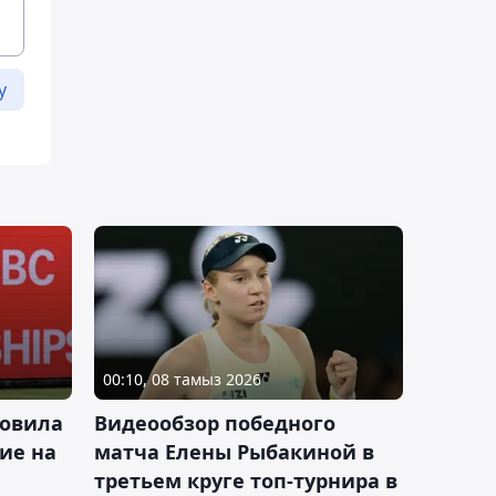
у
00:10, 08 тамыз 2026
новила
Видеообзор победного
ие на
матча Елены Рыбакиной в
третьем круге топ-турнира в