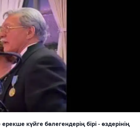
ерекше күйге бөлегендерің бірі - өздерінің