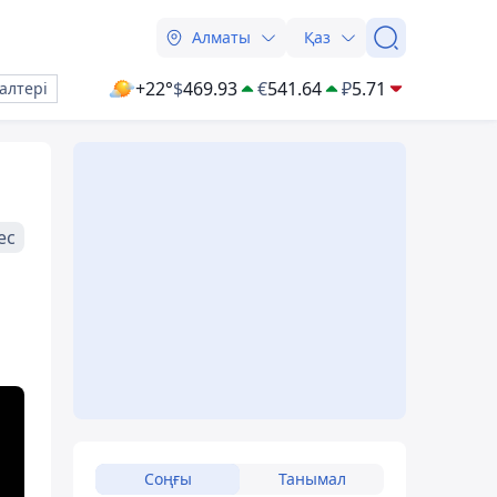
Алматы
Қаз
+22°
$
469.93
€
541.64
₽
5.71
алтері
ес
Соңғы
Танымал