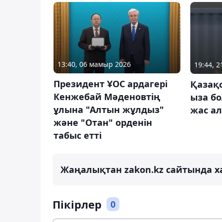
13:40, 06 мамыр 2026
19:44, 2
Президент ҰОС ардагері
Қазақс
Кенжебай Мәденовтің
ыза бо
ұлына "Алтын жұлдыз"
жас а
және "Отан" орденін
табыс етті
Жаңалықтан zakon.kz сайтында х
Пікірлер
0