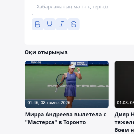
Оқи отырыңыз
01:46, 08 тамыз 2026
01:08, 
Мирра Андреева вылетела с
Дияр 
"Мастерса" в Торонто
тяжеле
боем н