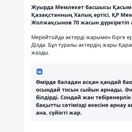
Жуырда Мемлекет басшысы Қасым
Қазақстанның Халық әртісі, ҚР Ме
Жолжақсынов 70 жасын дүркіретіп а
Мерейтойда актерді жарымен бірге ере
Ділдә.
Бұл туралы актердің жары Қар
жазды.
Өмірде баладан асқан қандай ба
осындай тосын сыйын арнады. Ән
білдірді. Сондай жан тебіренерлі
бақытты сәтімізді әкесіне арнау 
ана, сүйікті жар.