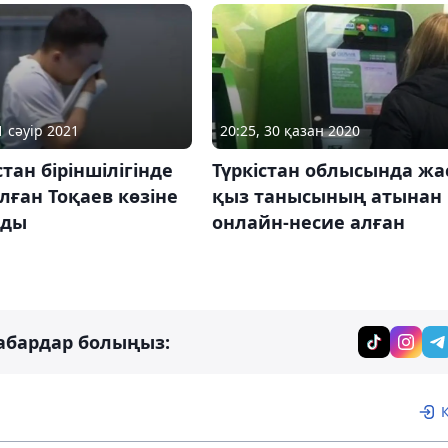
1 сәуір 2021
20:25, 30 қазан 2020
тан біріншілігінде
Түркістан облысында жа
лған Тоқаев көзіне
қыз танысының атынан
лды
онлайн-несие алған
абардар болыңыз: