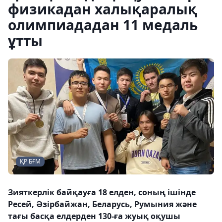
физикадан халықаралық
олимпиададан 11 медаль
ұтты
ҚР БҒМ
Зияткерлік байқауға 18 елден, соның ішінде
Ресей, Әзірбайжан, Беларусь, Румыния және
тағы басқа елдерден 130-ға жуық оқушы