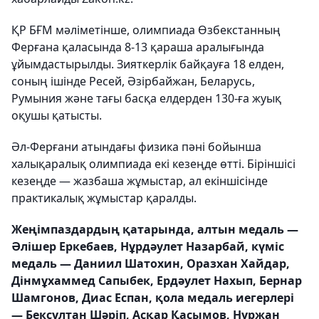
ҚР БҒМ мәліметінше, олимпиада Өзбекстанның
Ферғана қаласында 8-13 қараша аралығында
ұйымдастырылды. Зияткерлік байқауға 18 елден,
соның ішінде Ресей, Әзірбайжан, Беларусь,
Румыния және тағы басқа елдерден 130-ға жуық
оқушы қатысты.
Әл-Ферғани атындағы физика пәні бойынша
халықаралық олимпиада екі кезеңде өтті. Біріншісі
кезеңде — жазбаша жұмыстар, ал екіншісінде
практикалық жұмыстар қаралды.
Жеңімпаздардың қатарында, алтын медаль —
Әлішер Еркебаев, Нұрдәулет Назарбай, күміс
медаль — Даниил Шатохин, Оразхан Хайдар,
Дінмұхаммед Сапыбек, Ердәулет Нахып, Бернар
Шамгонов, Диас Еспан, қола медаль иегерлері
— Бексұлтан Шәріп, Асқар Қасымов, Нұржан