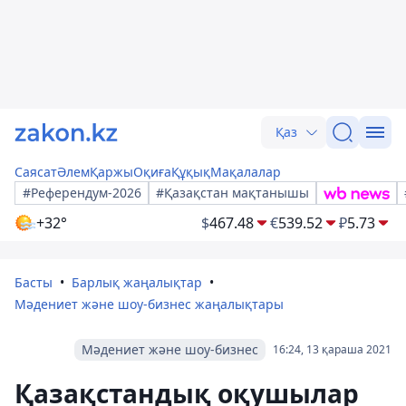
Қаз
Саясат
Әлем
Қаржы
Оқиға
Құқық
Мақалалар
#Референдум-2026
#Қазақстан мақтанышы
+32°
$
467.48
€
539.52
₽
5.73
Басты
Барлық жаңалықтар
Мәдениет және шоу-бизнес жаңалықтары
Мәдениет және шоу-бизнес
16:24, 13 қараша 2021
Қазақстандық оқушылар