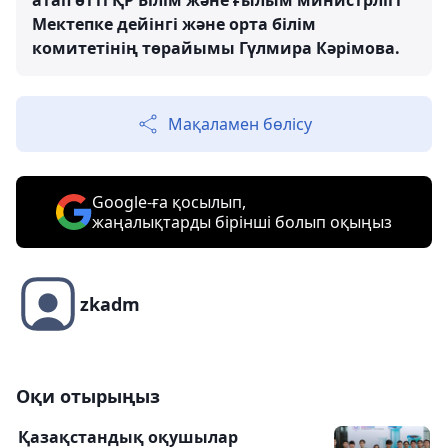
атап өтті ҚР Білім және ғылым министрлігі
Мектепке дейінгі және орта білім
комитетінің төрайымы Гүлмира Кәрімова.
Мақаламен бөлісу
Google-ға қосылып,
жаңалықтарды бірінші болып оқыңыз
zkadm
Оқи отырыңыз
Қазақстандық оқушылар