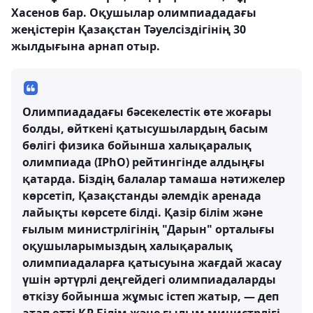
Хасенов бар. Оқушылар олимпиададағы
жеңістерін Қазақстан Тәуелсіздігінің 30
жылдығына арнап отыр.
Олимпиададағы бәсекелестік өте жоғары
болды, өйткені қатысушылардың басым
бөлігі физика бойынша халықаралық
олимпиада (IPhO) рейтингінде алдыңғы
қатарда. Біздің балалар тамаша нәтижелер
көрсетіп, Қазақстанды әлемдік аренада
лайықты көрсете білді. Қазір білім және
ғылым министрлігінің "Дарын" орталығы
оқушыларымыздың халықаралық
олимпиадаларға қатысуына жағдай жасау
үшін әртүрлі деңгейдегі олимпиадаларды
өткізу бойынша жұмыс істеп жатыр, — деп