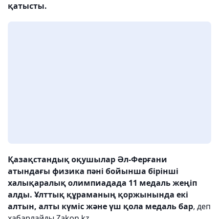
қатысты.
Қазақстандық оқушылар Әл-Ферғани
атындағы физика пәні бойынша бірінші
халықаралық олимпиадада 11 медаль жеңіп
алды. Ұлттық құраманың қоржынында екі
алтын, алты күміс және үш қола медаль бар
, деп
хабарлайды Zakon.kz.