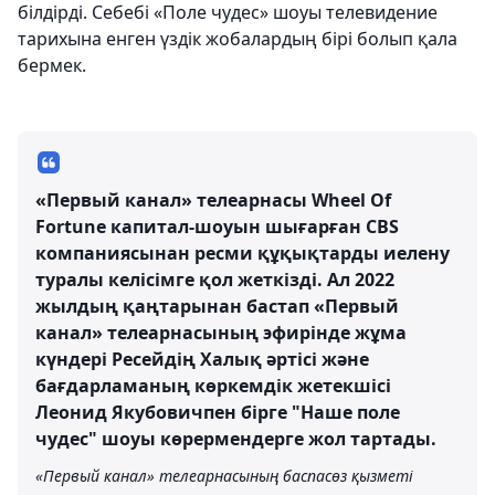
білдірді. Себебі «Поле чудес» шоуы телевидение
тарихына енген үздік жобалардың бірі болып қала
бермек.
«Первый канал» телеарнасы Wheel Of
Fortune капитал-шоуын шығарған CBS
компаниясынан ресми құқықтарды иелену
туралы келісімге қол жеткізді. Ал 2022
жылдың қаңтарынан бастап «Первый
канал» телеарнасының эфирінде жұма
күндері Ресейдің Халық әртісі және
бағдарламаның көркемдік жетекшісі
Леонид Якубовичпен бірге "Наше поле
чудес" шоуы көрермендерге жол тартады.
«Первый канал» телеарнасының баспасөз қызметі