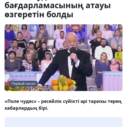
бағдарламасының атауы
өзгеретін болды
Первый канал
«Поле чудес» – ресейлік сүйікті әрі тарихы терең
хабарлардың бірі.