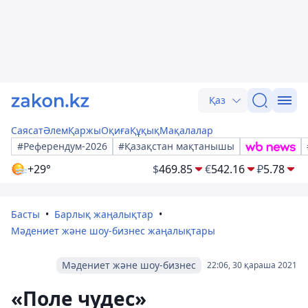
Қаз
Саясат
Әлем
Қаржы
Оқиға
Құқық
Мақалалар
#Референдум-2026
#Қазақстан мақтанышы
+29°
$
469.85
€
542.16
₽
5.78
Басты
Барлық жаңалықтар
Мәдениет және шоу-бизнес жаңалықтары
Мәдениет және шоу-бизнес
22:06, 30 қараша 2021
«Поле чудес»