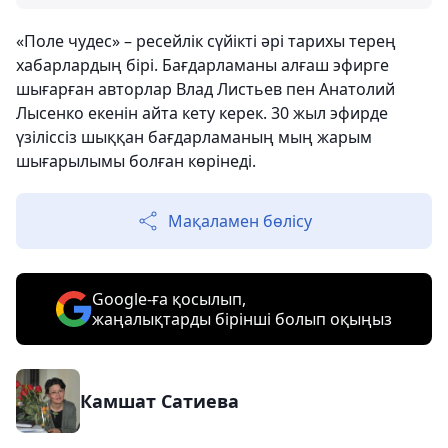
«Поле чудес» – ресейлік сүйікті әрі тарихы терең
хабарлардың бірі. Бағдарламаны алғаш эфирге
шығарған авторлар Влад Листьев пен Анатолий
Лысенко екенін айта кету керек. 30 жыл эфирде
үзіліссіз шыққан бағдарламаның мың жарым
шығарылымы болған көрінеді.
Мақаламен бөлісу
Google-ға қосылып,
жаңалықтарды бірінші болып оқыңыз
Камшат Сатиева