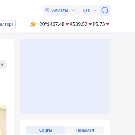
Алматы
Қаз
+20°
$
467.48
€
539.52
₽
5.73
алтері
ес
Соңғы
Танымал