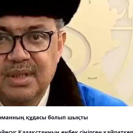
 Ерманның құдасы болып шықты
йесус Қазақстанның еңбек сіңірген қайраткер