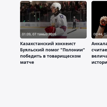
01:09, 07 тамыз 2026
00:44, 
Казахстанский хоккеист
Анкала
Буяльский помог "Полонии"
счита
победить в товарищеском
велич
матче
истор