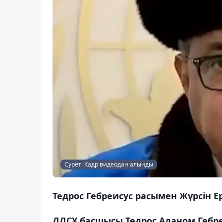
Сурет: Кадр видеодан алынды
Тедрос Гебреисус расымен Жүрсін
ДДСҰ басшысы Тедрос Аданом Гебре