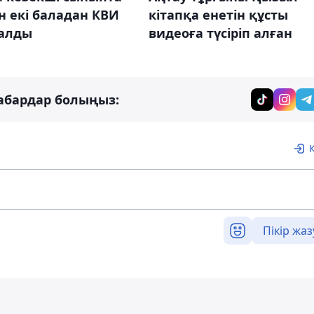
кітапқа енетін құсты
 екі баладан КВИ
видеоға түсіріп алған
алды
абардар болыңыз:
Пікір жаз