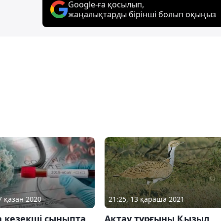
Google-ға қосылып,
жаңалықтарды бірінші болып оқыңыз
21:25, 13 қараша 2021
7 қазан 2020
Ақтау тұрғыны Қызыл
а кезекші сыныпта