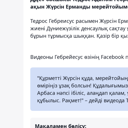
ақын Жүрсін Ерманды мерейтойыме
Тедрос Гебреисус расымен Жүрсін Е
жиені Дүниежүзілік денсаулық сақта
бұрын тұрмысқа шыққан. Қазір бір қы
Видеоны Гебрейесус өзінің Facebook
"Құрметті Жүрсін құда, мерейтойы
өміріңіз ұзақ болсын! Құдалығымыз
Арбаса нәпсі ібіліс, алаңдап қалам
құбылыс. Рақмет!" – дейді видеода
Мақаламен бөлісу: