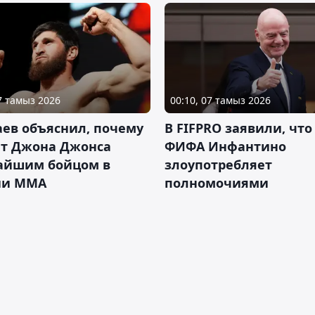
07 тамыз 2026
00:10, 07 тамыз 2026
ев объяснил, почему
В FIFPRO заявили, что
ет Джона Джонса
ФИФА Инфантино
айшим бойцом в
злоупотребляет
ии ММА
полномочиями