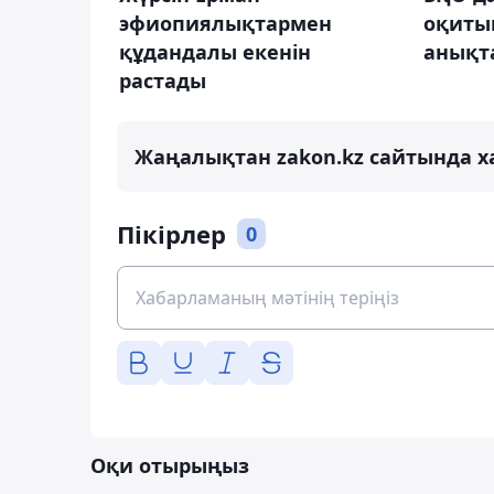
эфиопиялықтармен
оқитын
құдандалы екенін
анықт
растады
Жаңалықтан zakon.kz сайтында х
Пікірлер
0
Оқи отырыңыз