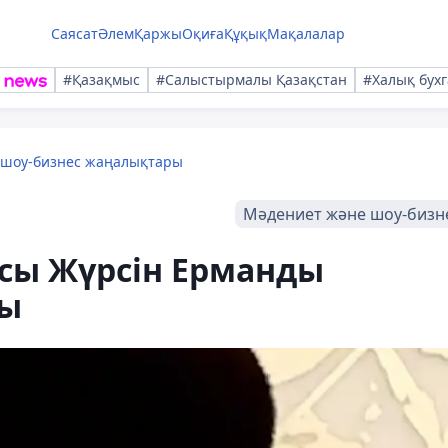
Саясат
Әлем
Қаржы
Оқиға
Құқық
Мақалалар
#Қазақмыс
#Салыстырмалы Қазақстан
#Халық бухг
 шоу-бизнес жаңалықтары
Мәдениет және шоу-бизн
сы Жүрсін Ерманды
ды