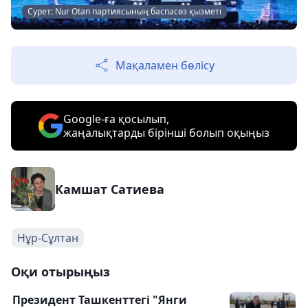
Сурет: Nur Otan партиясының баспасөз қызметі
Мақаламен бөлісу
Google-ға қосылып,
жаңалықтарды бірінші болып оқыңыз
Камшат Сатиева
Нұр-Сұлтан
Оқи отырыңыз
Президент Ташкенттегі "Янги