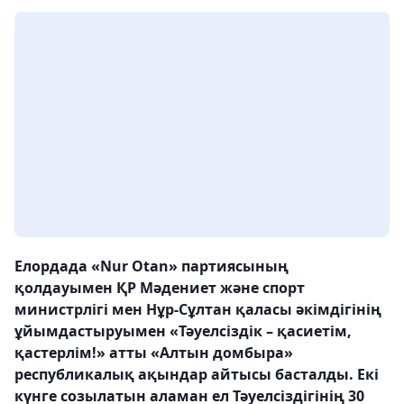
Елордада «Nur Otan» партиясының
қолдауымен ҚР Мәдениет және спорт
министрлігі мен Нұр-Сұлтан қаласы әкімдігінің
ұйымдастыруымен «Тәуелсіздік – қасиетім,
қастерлім!» атты «Алтын домбыра»
республикалық ақындар айтысы басталды. Екі
күнге созылатын аламан ел Тәуелсіздігінің 30