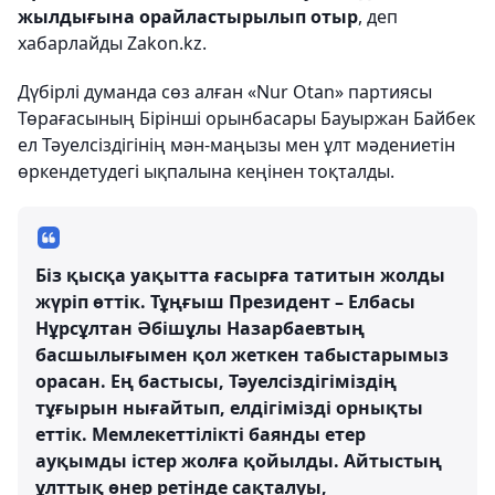
жылдығына орайластырылып отыр
, деп
хабарлайды Zakon.kz.
Дүбірлі думанда сөз алған «Nur Otan» партиясы
Төрағасының Бірінші орынбасары Бауыржан Байбек
ел Тәуелсіздігінің мән-маңызы мен ұлт мәдениетін
өркендетудегі ықпалына кеңінен тоқталды.
Біз қысқа уақытта ғасырға татитын жолды
жүріп өттік. Тұңғыш Президент – Елбасы
Нұрсұлтан Әбішұлы Назарбаевтың
басшылығымен қол жеткен табыстарымыз
орасан. Ең бастысы, Тәуелсіздігіміздің
тұғырын нығайтып, елдігімізді орнықты
еттік. Мемлекеттілікті баянды етер
ауқымды істер жолға қойылды. Айтыстың
ұлттық өнер ретінде сақталуы,