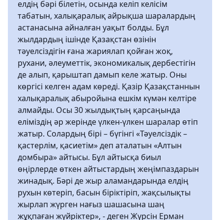
елдің бәрі білетін, осында келіп келісім
табатын, халықаралық айрықша шаралардың
астанасына айналған уақыт болды. Бұл
жылдардың ішінде Қазақстан өзінін
тәуелсіздігін ғана жариялап қойған жоқ,
рухани, әлеуметтік, экономикалық дербестігін
де алып, қарыштап дамып келе жатыр. Оны
көргісі келген адам көреді. Қазір Қазақстаннын
халықаралық абыройына ешкім күмән келтіре
алмайды. Осы 30 жылдықтың қарсаңында
еліміздің әр жерінде үлкен-үлкен шаралар өтіп
жатыр. Солардың бірі – бүгінгі «Тәуелсіздік –
қастерлім, қасиетім» деп аталатын «Алтын
домбыра» айтысы. Бұл айтысқа биыл
өңірлерде өткен айтыстардың жеңімпаздарын
жинадық. Бәрі де жыр аламандарында елдің
рухын көтеріп, басын біріктіріп, жақсылықты
жырлап жүрген нағыз шашасына шаң
жұқпаған жүйріктер», - деген Жүрсін Ерман