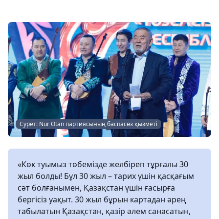
Сурет: Nur Otan партиясының баспасөз қызметі
«Көк туымыз төбемізде желбіреп тұрғалы 30
жыл болды! Бұл 30 жыл – тарих үшін қасқағым
сәт болғанымен, Қазақстан үшін ғасырға
бергісіз уақыт. 30 жыл бұрын картадан әрең
табылатын Қазақстан, қазір әлем санасатын,