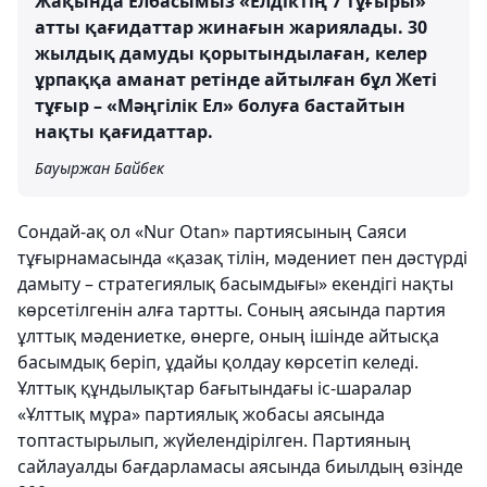
Жақында Елбасымыз «Елдіктің 7 тұғыры»
атты қағидаттар жинағын жариялады. 30
жылдық дамуды қорытындылаған, келер
ұрпаққа аманат ретінде айтылған бұл Жеті
тұғыр – «Мәңгілік Ел» болуға бастайтын
нақты қағидаттар.
Бауыржан Байбек
Сондай-ақ ол «Nur Otan» партиясының Саяси
тұғырнамасында «қазақ тілін, мәдениет пен дәстүрді
дамыту – стратегиялық басымдығы» екендігі нақты
көрсетілгенін алға тартты. Соның аясында партия
ұлттық мәдениетке, өнерге, оның ішінде айтысқа
басымдық беріп, ұдайы қолдау көрсетіп келеді.
Ұлттық құндылықтар бағытындағы іс-шаралар
«Ұлттық мұра» партиялық жобасы аясында
топтастырылып, жүйелендірілген. Партияның
сайлауалды бағдарламасы аясында биылдың өзінде