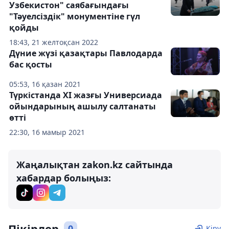
Узбекистон" саябағындағы
"Тәуелсіздік" монументіне гүл
қойды
18:43, 21 желтоқсан 2022
Дүние жүзі қазақтары Павлодарда
бас қосты
05:53, 16 қазан 2021
Түркістанда ХІ жазғы Универсиада
ойындарының ашылу салтанаты
өтті
22:30, 16 мамыр 2021
Жаңалықтан zakon.kz сайтында
хабардар болыңыз:
Пікірлер
0
Кіру