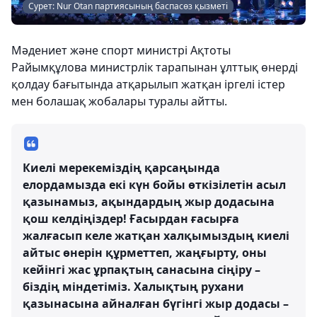
Сурет: Nur Otan партиясының баспасөз қызметі
Мәдениет және спорт министрі Ақтоты
Райымқұлова министрлік тарапынан ұлттық өнерді
қолдау бағытында атқарылып жатқан іргелі істер
мен болашақ жобалары туралы айтты.
Киелі мерекеміздің қарсаңында
елордамызда екі күн бойы өткізілетін асыл
қазынамыз, ақындардың жыр додасына
қош келдіңіздер! Ғасырдан ғасырға
жалғасып келе жатқан халқымыздың киелі
айтыс өнерін құрметтеп, жаңғырту, оны
кейінгі жас ұрпақтың санасына сіңіру –
біздің міндетіміз. Халықтың рухани
қазынасына айналған бүгінгі жыр додасы –