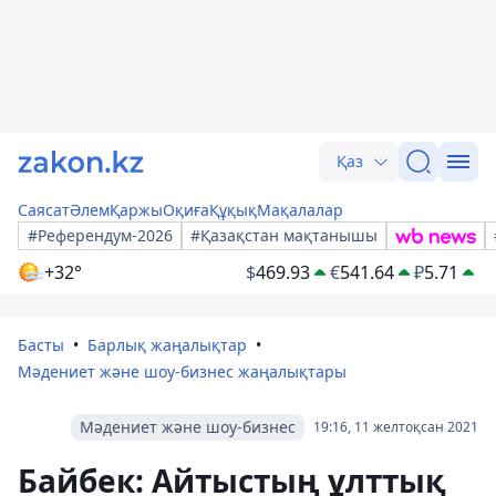
Қаз
Саясат
Әлем
Қаржы
Оқиға
Құқық
Мақалалар
#Референдум-2026
#Қазақстан мақтанышы
+32°
$
469.93
€
541.64
₽
5.71
Басты
Барлық жаңалықтар
Мәдениет және шоу-бизнес жаңалықтары
Мәдениет және шоу-бизнес
19:16, 11 желтоқсан 2021
Байбек: Айтыстың ұлттық