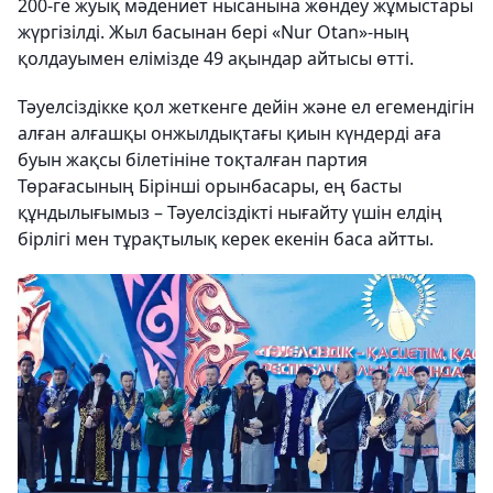
200-ге жуық мәдениет нысанына жөндеу жұмыстары
жүргізілді. Жыл басынан бері «Nur Otan»-ның
қолдауымен елімізде 49 ақындар айтысы өтті.
Тәуелсіздікке қол жеткенге дейін және ел егемендігін
алған алғашқы онжылдықтағы қиын күндерді аға
буын жақсы білетініне тоқталған партия
Төрағасының Бірінші орынбасары, ең басты
құндылығымыз – Тәуелсіздікті нығайту үшін елдің
бірлігі мен тұрақтылық керек екенін баса айтты.