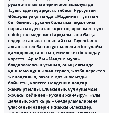
руханиятымызға еркін жол ашылуы да –
Тәуелсіздіктің арқасы. Елбасы Нұрсұлтан
Әбішұлы уақытында «Мәдениет – ұлттың
бет-бейнесі, рухани болмысы, ақыл-ойы,
парасаты» деп атап көрсетіп, өркениетті ұлт
өзінің төл мәдениеті арқылы ғана басқа
елдерге танылатынын айтты. Тәуелсіздік
алған сәттен бастап ұлт мәдениетіне ұдайы
қамқорлық танытып, мемлекеттік қолдау
көрсетті. Арнайы «Мәдени мұра»
бағдарламасын ұсынып, оның аясында
қаншама құнды жәдігерлер, жазба деректер
жинақталып, рухани қазынамызды
байытты, көптеген мәдени ошақтар
жаңғыртылды. Елбасының бұл ауқымды
жобасы кейіннен «Рухани жаңғыру», «Ұлы
Даланың жеті қыры» бағдарламаларына
ұласқанын өздеріңіз жақсы білесіздер.