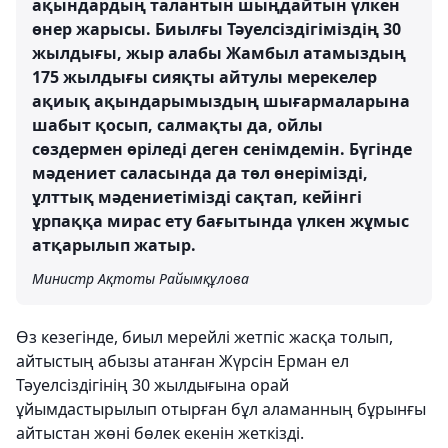
ақындардың талантын шыңдайтын үлкен
өнер жарысы. Биылғы Тәуелсіздігіміздің 30
жылдығы, жыр алабы Жамбыл атамыздың
175 жылдығы сияқты айтулы мерекелер
ақиық ақындарымыздың шығармаларына
шабыт қосып, салмақты да, ойлы
сөздермен өріледі деген сенімдемін. Бүгінде
мәдениет саласында да төл өнерімізді,
ұлттық мәдениетімізді сақтап, кейінгі
ұрпаққа мирас ету бағытында үлкен жұмыс
атқарылып жатыр.
Министр Ақтоты Райымқұлова
Өз кезегінде, биыл мерейлі жетпіс жасқа толып,
айтыстың абызы атанған Жүрсін Ерман ел
Тәуелсіздігінің 30 жылдығына орай
ұйымдастырылып отырған бұл аламанның бұрынғы
айтыстан жөні бөлек екенін жеткізді.