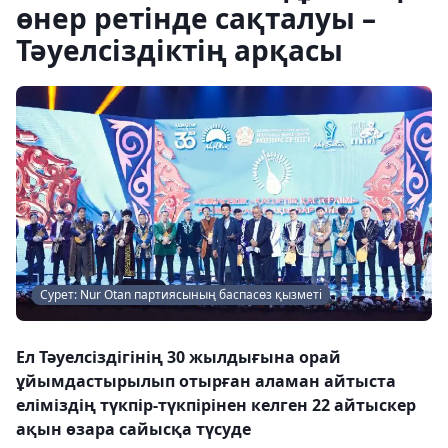
өнер ретінде сақталуы –
Тәуелсіздіктің арқасы
Сурет: Nur Otan партиясының баспасөз қызметі
Ел Тәуелсіздігінің 30 жылдығына орай
ұйымдастырылып отырған аламан айтыста
еліміздің түкпір-түкпірінен келген 22 айтыскер
ақын өзара сайысқа түсуде