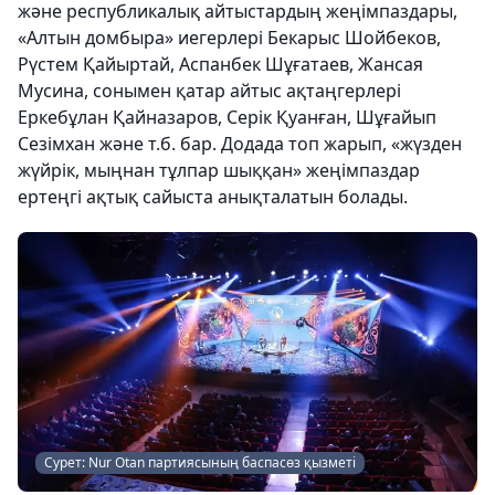
және республикалық айтыстардың жеңімпаздары,
«Алтын домбыра» иегерлері Бекарыс Шойбеков,
Рүстем Қайыртай, Аспанбек Шұғатаев, Жансая
Мусина, сонымен қатар айтыс ақтаңгерлері
Еркебұлан Қайназаров, Серік Қуанған, Шұғайып
Сезімхан және т.б. бар. Додада топ жарып, «жүзден
жүйрік, мыңнан тұлпар шыққан» жеңімпаздар
ертеңгі ақтық сайыста анықталатын болады.
Сурет: Nur Otan партиясының баспасөз қызметі