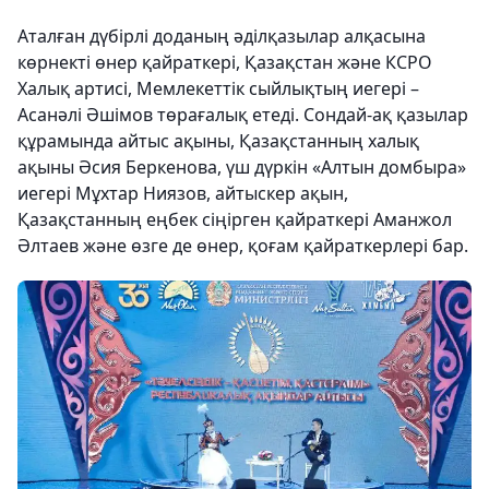
Аталған дүбірлі доданың әділқазылар алқасына
көрнекті өнер қайраткері, Қазақстан және КСРО
Халық артисі, Мемлекеттік сыйлықтың иегері –
Асанәлі Әшімов төрағалық етеді. Сондай-ақ қазылар
құрамында айтыс ақыны, Қазақстанның халық
ақыны Әсия Беркенова, үш дүркін «Алтын домбыра»
иегері Мұхтар Ниязов, айтыскер ақын,
Қазақстанның еңбек сіңірген қайраткері Аманжол
Әлтаев және өзге де өнер, қоғам қайраткерлері бар.