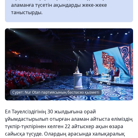
аламанға түсетін ақындарды жеке-жеке
таныстырды.
Сурет: Nur Otan партиясының баспасөз қызметі
Ел Тәуелсіздігінің 30 жылдығына орай
ұйымдастырылып отырған аламан айтыста еліміздің
түкпір-түкпірінен келген 22 айтыскер ақын өзара
сайысқа түсуде. Олардың арасында халықаралық