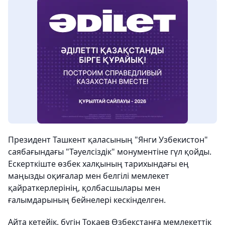
Президент Ташкент қаласының "Янги Узбекистон"
саябағындағы "Тәуелсіздік" монументіне гүл қойды.
Ескерткіште өзбек халқының тарихындағы ең
маңызды оқиғалар мен белгілі мемлекет
қайраткерлерінің, қолбасшылары мен
ғалымдарының бейнелері кескінделген.
Айта кетейік, бүгін Тоқаев Өзбекстанға мемлекеттік