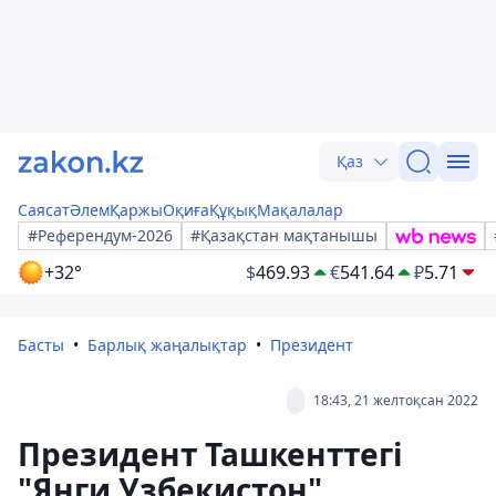
Қаз
Саясат
Әлем
Қаржы
Оқиға
Құқық
Мақалалар
#Референдум-2026
#Қазақстан мақтанышы
+32°
$
469.93
€
541.64
₽
5.71
Басты
Барлық жаңалықтар
Президент
18:43, 21 желтоқсан 2022
Президент Ташкенттегі
"Янги Узбекистон"