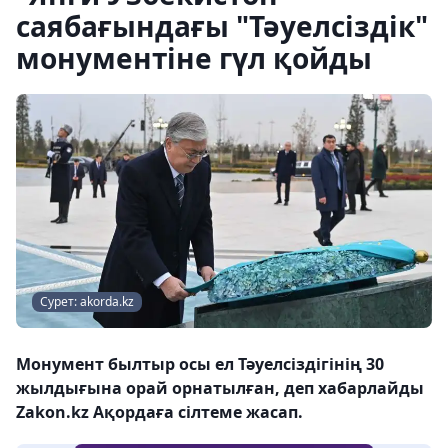
саябағындағы "Тәуелсіздік"
монументіне гүл қойды
Сурет: akorda.kz
Монумент былтыр осы ел Тәуелсіздігінің 30
жылдығына орай орнатылған, деп хабарлайды
Zakon.kz Ақордаға сілтеме жасап.