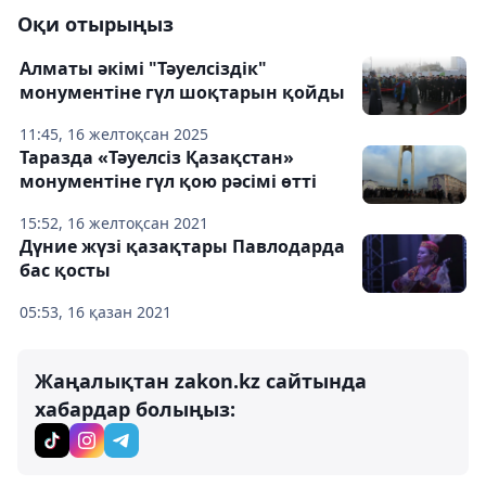
Оқи отырыңыз
Алматы әкімі "Тәуелсіздік"
монументіне гүл шоқтарын қойды
11:45, 16 желтоқсан 2025
Таразда «Тәуелсіз Қазақстан»
монументіне гүл қою рәсімі өтті
15:52, 16 желтоқсан 2021
Дүние жүзі қазақтары Павлодарда
бас қосты
05:53, 16 қазан 2021
Жаңалықтан zakon.kz сайтында
хабардар болыңыз: