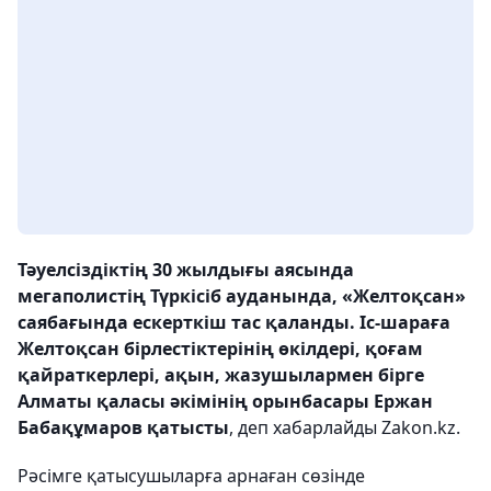
Тәуелсіздіктің 30 жылдығы аясында
мегаполистің Түркісіб ауданында, «Желтоқсан»
саябағында ескерткіш тас қаланды. Іс-шараға
Желтоқсан бірлестіктерінің өкілдері, қоғам
қайраткерлері, ақын, жазушылармен бірге
Алматы қаласы әкімінің орынбасары Ержан
Бабақұмаров қатысты
, деп хабарлайды Zakon.kz.
Рәсімге қатысушыларға арнаған сөзінде