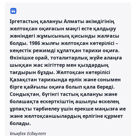
Іргетастың қалануы Алматы әкімдігінің
желтоқсан оқиғасын мәңгі есте қалдыру
жөніндегі жұмысының қисынды жалғасы
болды. 1986 жылғы желтоқсан көтерілісі –
кеңестік режимді құлатқан тарихи оқиға.
Өкінішке орай, тоталитарлық жүйе алаңға
шыққан жас жігіттер мен қыздардың
тағдырын бұзды. Желтоқсан көтерілісі
Қазақстан тарихында ерлік және сонымен
бірге қайғылы оқиға болып қала береді.
Сондықтан, бүгінгі тастың қалануы және
болашақта ескерткіштің ашылуы өскелең
ұрпақты тәрбиелеу үшін ерекше маңызға ие
және желтоқсаншылардың ерлігіне құрмет
болады.
Ұлықбек Есдәулет