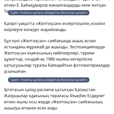
өткен Е. Бабақұмаров жиналғандарды келе жатқан
Тәуелсіздік күнімен құттықтады.
Сурет: Алматы қаласы әкімдігінің баспасөз қызметі
Қазіргі уақытта «Желтоқсан» ескерткішінің эскизін
әзірлеуге конкурс жарияланды.
Бұл күні «Желтоқсан» саябағында ашық аспан
астындағы мұражай да ашылды. Экспозицияларда
Желтоқсан оқиғасының кейіпкерлері, тарихи
құжаттар, сондай-ақ 1986 жылғы көтеріліске
қатысушылар туралы баяндайтын фотоматериалдар
ұсынылған.
Сурет: Алматы қаласы әкімдігінің баспасөз қызметі
Іргетасын қалау рәсіміне қатысқан Қазақстан
Жазушылар одағының төрағасы Ұлықбек Есдәулет
өткен жылы осы жерде «Желтоқсан» саябағының
ашылуы өткенін еске алды.