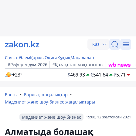
Қаз
Саясат
Әлем
Қаржы
Оқиға
Құқық
Мақалалар
#Референдум-2026
#Қазақстан мақтанышы
+23°
$
469.93
€
541.64
₽
5.71
Басты
Барлық жаңалықтар
Мәдениет және шоу-бизнес жаңалықтары
Мәдениет және шоу-бизнес
15:08, 12 желтоқсан 2021
Алматыда болашақ