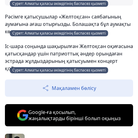
Сурет: Алматы қаласы әкімдігінің баспасөз қызметі
Рәсімге қатысушылар «Желтоқсан» саябағының
аумағына ағаш отырғызды. Болашақта бұл аумақты
көгалдандыру жоспарлануда.
Сурет: Алматы қаласы әкімдігінің баспасөз қызметі
Іс-шара соңында шақырылған Желтоқсан оқиғасына
қатысқандар үшін патриоттық әндер орындаған
эстрада жұлдыздарының қатысуымен концерт
қойылды.
Сурет: Алматы қаласы әкімдігінің баспасөз қызметі
Мақаламен бөлісу
Google-ға қосылып,
жаңалықтарды бірінші болып оқыңыз