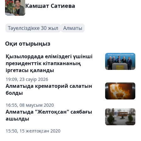
Камшат Сатиева
Тәуелсіздікке 30 жыл
Алматы
Оқи отырыңыз
Қызылордада еліміздегі үшінші
президенттік кітапхананың
іргетасы қаланды
19:09, 23 сәуір 2026
Алматыда крематорий салатын
болды
16:55, 08 маусым 2020
Алматыда "Желтоқсан" саябағы
ашылды
15:50, 15 желтоқсан 2020