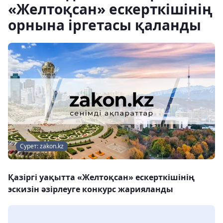
«Желтоқсан» ескерткішінің
орнына іргетасы қаланды
Сурет: zakon.kz
Қазіргі уақытта «Желтоқсан» ескерткішінің
эскизін әзірлеуге конкурс жарияланды