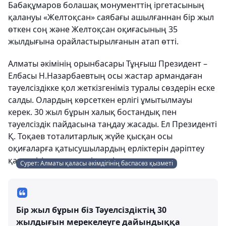
Бабақұмаров болашақ монументтің іргетасының
қалануы «Желтоқсан» саябағы ашылғаннан бір жыл
өткен соң және Желтоқсан оқиғасының 35
жылдығына орайластырылғанын атап өтті.
Алматы әкімінің орынбасары Тұңғыш Президент –
Елбасы Н.Назарбаевтың осы жастар армандаған
тәуелсіздікке қол жеткізгеніміз туралы сөздерін еске
салды. Олардың көрсеткен ерлігі ұмытылмауы
керек. 30 жыл бұрын халық бостандық пен
тәуелсіздік пайдасына таңдау жасады. Ел Президенті
Қ. Тоқаев тоталитарлық жүйе қысқан осы
оқиғаларға қатысушылардың ерліктерін дәріптеу
қажеттігі туралы мәлімдеді.
Сурет: Алматы қаласы әкімдігінің баспасөз қызметі
Бір жыл бұрын біз Тәуелсіздіктің 30
жылдығын мерекелеуге дайындыққа