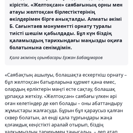
кірістік. «Желтоқсан» саябағының орны мен
атауы желтоқсан бірлестіктерінің
өкілдерімен бірге анықталды. Алматы әкімі
Б. Сағынтаев монументті орнату туралы
тиісті шешім қабылдады. Бұл күн біздің
қаламыздың тарихындағы маңызды оқиға
болатынына сенімдімін.
Қала әкімінің орынбасары Ержан Бабақұмаров
«Саябақтың ашылуы, болашақта ескерткіш орнату –
бұл желтоқсан батырларына құрмет қана емес,
олардың ерліктерін мәңгі есте сақтау, болашақ
ұрпаққа жеткізу. «Желтоқсан» саябағы үлкен әрі
оған келетіндер де көп болады – оны абаттандыру
жұмыстары жалғасуда. Бұрын бұл қараусыз қалған
сквер болатын, ал енді қала тұрғындары жаңа
қоғамдық кеңістікті аралай отырып, біздің
халқымыздың тарихымен танысады», – деп атап