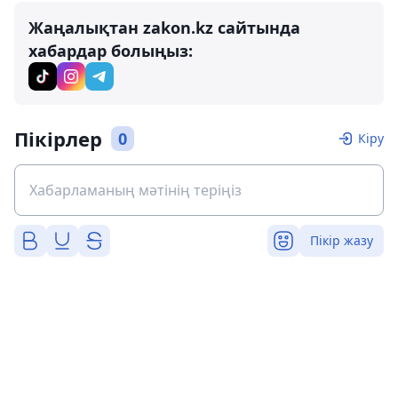
Жаңалықтан zakon.kz сайтында
хабардар болыңыз:
Пікірлер
0
Кіру
Пікір жазу