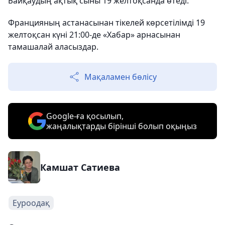
Байқаудың ақтық сыны 19 желтоқсанда өтеді.
Францияның астанасынан тікелей көрсетілімді 19
желтоқсан күні 21:00-де «Хабар» арнасынан
тамашалай аласыздар.
Мақаламен бөлісу
Google-ға қосылып,
жаңалықтарды бірінші болып оқыңыз
Камшат Сатиева
Еуроодақ