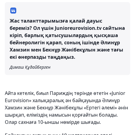
Жас таланттарымызға қалай дауыс
береміз? Ол үшін Junioreurovision.tv сайтына
кіріп, барлық қатысушылардың қысқаша
бейнеролигін қарап, соның ішінде Әлинұр
Хамзин мен Бекнұр Жәнібекұлын және тағы
екі өнерпазды таңдаңыз.
Димаш Құдайберген
Айта кетелік, биыл Париждің төрінде өтетін «Junior
Eurovision» халықаралық ән байқауында Әлинұр
Хамзин және Бекнұр Жәнібекұлы «Ертегі әлемі» әнін
шырқап, еліміздің намысын қорғайтын болады.
Олар сахнаға 10-ыншы нөмірде шығады.