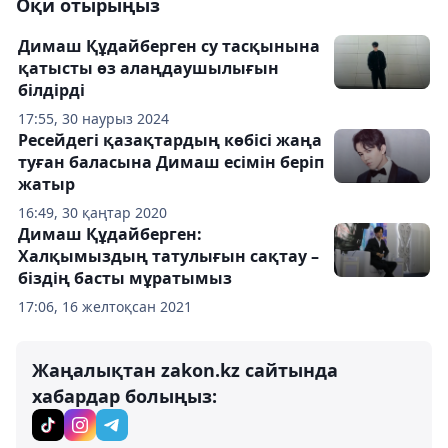
Оқи отырыңыз
Димаш Құдайберген су тасқынына
қатысты өз алаңдаушылығын
білдірді
17:55, 30 наурыз 2024
Ресейдегі қазақтардың көбісі жаңа
туған баласына Димаш есімін беріп
жатыр
16:49, 30 қаңтар 2020
Димаш Құдайберген:
Халқымыздың татулығын сақтау –
біздің басты мұратымыз
17:06, 16 желтоқсан 2021
Жаңалықтан zakon.kz сайтында
хабардар болыңыз: