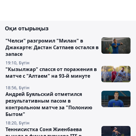
Оқи отырыңыз
"Челси" разгромил "Милан" в
Джакарте: Дастан Сатпаев остался в
запасе
19:10, Бүгін
"Кызылжар" спасся от поражения в
матче с "Алтаем" на 93-й минуте
18:56, Бүгін
Андрей Буяльский отметился
результативным пасом в
контрольном матче за "Полонию
Бытом"
18:20, Бүгін
Теннисистка Соня Жиенбаева
вышла в финал турнира ITF в