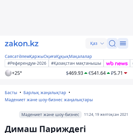
Қаз
Саясат
Әлем
Қаржы
Оқиға
Құқық
Мақалалар
#Референдум-2026
#Қазақстан мақтанышы
+25°
$
469.93
€
541.64
₽
5.71
Басты
Барлық жаңалықтар
Мәдениет және шоу-бизнес жаңалықтары
Мәдениет және шоу-бизнес
11:24, 19 желтоқсан 2021
Димаш Париждегі