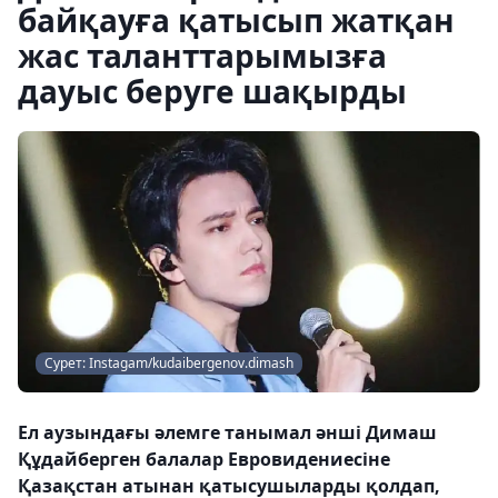
байқауға қатысып жатқан
жас таланттарымызға
дауыс беруге шақырды
Сурет: Instagam/kudaibergenov.dimash
Ел аузындағы әлемге танымал әнші Димаш
Құдайберген балалар Евровидениесіне
Қазақстан атынан қатысушыларды қолдап,