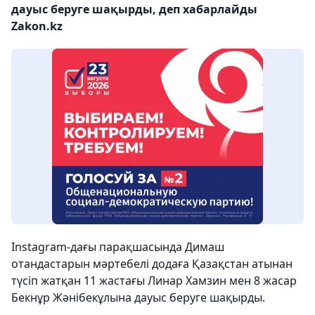
дауыс беруге шақырды, деп хабарлайды
Zakon.kz
Instagram-дағы парақшасында Димаш
отандастарын мәртебелі додаға Қазақстан атынан
түсіп жатқан 11 жастағы Линар Хамзин мен 8 жасар
Бекнұр Жәнібекұлына дауыс беруге шақырды.