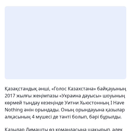
Қазақстандық әнші, «Голос Казахстана» байқауының
2017 жылғы жеңімпазы «Украина дауысы» шоуының
көрмей тыңдау кезеңінде Уитни Хьюстонның I Have
Nothing әнін орындады. Оның орындауына қазылар
алқасының 4 мүшесі де тәнті болып, бәрі бұрылды.
Қазылар Димашты өз командасына шақырып, әлек