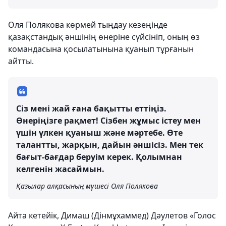
Оля Полякова көрмей тыңдау кезеңінде
қазақстандық әншінің өнеріне сүйсініп, оның өз
командасына қосылатынына қуанып тұрғанын
айтты.
Сіз мені жай ғана бақытты еттіңіз.
Өнеріңізге рақмет! Сізбен жұмыс істеу мен
үшін үлкен қуаныш және мәртебе. Өте
талантты, жарқын, дайын әншісіз. Мен тек
бағыт-бағдар беруім керек. Қолымнан
келгенін жасаймын.
Қазылар алқасының мүшесі Оля Полякова
Айта кетейік, Димаш (Дінмұхаммед) Дәулетов «Голос