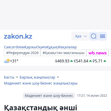
Қаз
Саясат
Әлем
Қаржы
Оқиға
Құқық
Мақалалар
#Референдум-2026
#Қазақстан мақтанышы
+31°
$
469.93
€
541.64
₽
5.71
Басты
Барлық жаңалықтар
Мәдениет және шоу-бизнес жаңалықтары
Мәдениет және шоу-бизнес
17:27, 14 ақпан 2022
Қазақстандық әнші