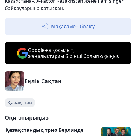
Казахстана», X-Factor Kazakhstan және I am singer
байқауларына қатысқан.
Мақаламен бөлісу
Google-ға қосылып,
жаңалықтарды бірінші болып оқыңыз
Еңлік Сақтан
Қазақстан
Оқи отырыңыз
Қазақстандық трио Берлинде