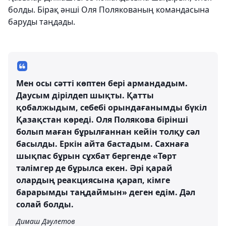
болды. Бірақ әнші Оля Полякованың командасына
баруды таңдады.
Мен осы сәтті көптен бері армандадым.
Даусым дірілдеп шықты. Қатты
қобалжыдым, себебі орындағанымды бүкіл
Қазақстан көреді. Оля Полякова бірінші
болып маған бұрылғаннан кейін толқу сәл
басылды. Еркін айта бастадым. Сахнаға
шықпас бұрын сұхбат бергенде «Төрт
тәлімгер де бұрылса екен. Әрі қарай
олардың реакциясына қарап, кімге
барарымды таңдаймын» деген едім. Дәл
солай болды.
Димаш Дәулетов