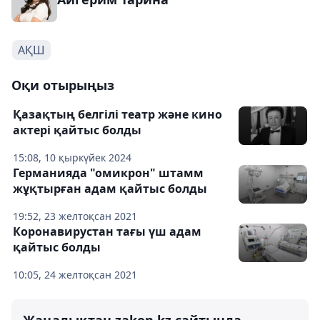
АҚШ
Оқи отырыңыз
Қазақтың белгілі театр және кино
актері қайтыс болды
15:08, 10 қыркүйек 2024
Германияда "омикрон" штамм
жұқтырған адам қайтыс болды
19:52, 23 желтоқсан 2021
Коронавирустан тағы үш адам
қайтыс болды
10:05, 24 желтоқсан 2021
Жаңалықтан zakon.kz сайтында