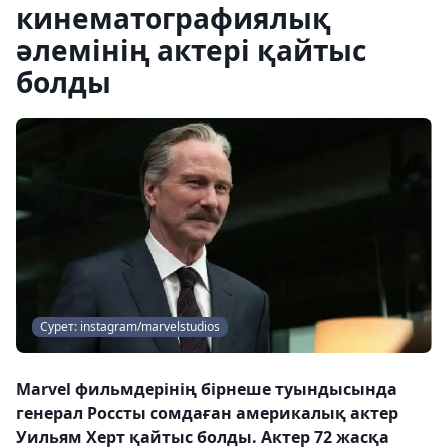
кинематографиялық
әлемінің актері қайтыс
болды
Сурет: instagram/marvelstudios
Marvel фильмдерінің бірнеше туындысында
генерал Россты сомдаған америкалық актер
Уильям Херт қайтыс болды. Актер 72 жасқа