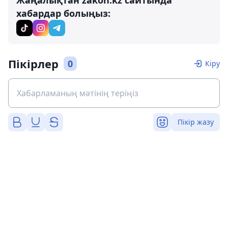
хабардар болыңыз:
Пікірлер
0
Кіру
Пікір жазу