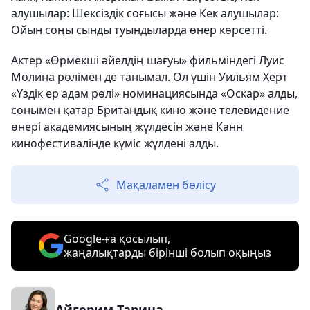
алушылар: Шексіздік соғысы және Кек алушылар:
Ойын соңы сынды туындыларда өнер көрсетті.
Актер «Өрмекші әйелдің шағуы» фильміндегі Луис
Молина рөлімен де танымал. Ол үшін Уильям Херт
«Үздік ер адам рөлі» номинациясында «Оскар» алды,
сонымен қатар Британдық кино және телевидение
өнері академиясының жүлдесін және Канн
кинофестивалінде күміс жүлдені алды.
Мақаламен бөлісу
Google-ға қосылып,
жаңалықтарды бірінші болып оқыңыз
Айгерим Тарина