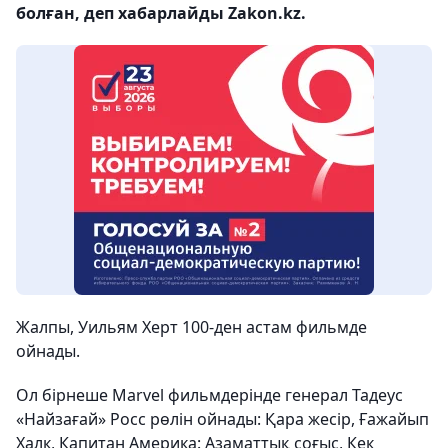
болған, деп хабарлайды Zakon.kz.
Жалпы, Уильям Херт 100-ден астам фильмде
ойнады.
Ол бірнеше Marvel фильмдерінде генерал Тадеус
«Найзағай» Росс рөлін ойнады: Қара жесір, Ғажайып
Халк, Капитан Америка: Азаматтық соғыс, Кек