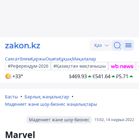
Қаз
Саясат
Әлем
Қаржы
Оқиға
Құқық
Мақалалар
#Референдум-2026
#Қазақстан мақтанышы
+33°
$
469.93
€
541.64
₽
5.71
Басты
Барлық жаңалықтар
Мәдениет және шоу-бизнес жаңалықтары
Мәдениет және шоу-бизнес
15:02, 14 наурыз 2022
Marvel