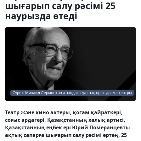
шығарып салу рәсімі 25
наурызда өтеді
Сурет: Михаил Лермонтов атындағы ұлттық орыс драма театры
Театр және кино актеры, қоғам қайраткері,
соғыс ардагері, Қазақстанның халық артисі,
Қазақстанның еңбек ері Юрий Померанцевты
ақтық сапарға шығарып салу рәсімі ертең, 25