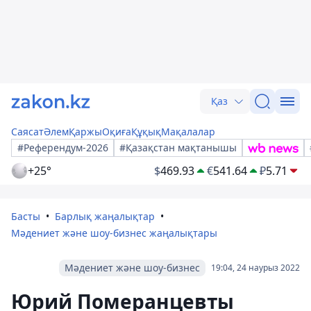
Қаз
Саясат
Әлем
Қаржы
Оқиға
Құқық
Мақалалар
#Референдум-2026
#Қазақстан мақтанышы
+25°
$
469.93
€
541.64
₽
5.71
Басты
Барлық жаңалықтар
Мәдениет және шоу-бизнес жаңалықтары
Мәдениет және шоу-бизнес
19:04, 24 наурыз 2022
Юрий Померанцевты