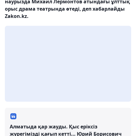
наурызда Михаил Лермонтов атындағы ұлттық
орыс драма театрында өтеді, деп хабарлайды
Zakon.kz.
Алматыда қар жауды. Қыс еріксіз
жүрегімізді қағып кетті... Юрий Борисович