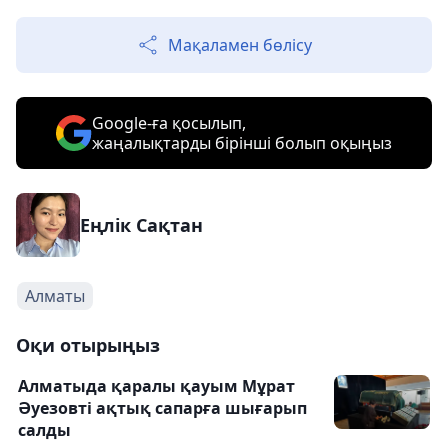
Мақаламен бөлісу
Google-ға қосылып,
жаңалықтарды бірінші болып оқыңыз
Еңлік Сақтан
Алматы
Оқи отырыңыз
Алматыда қаралы қауым Мұрат
Әуезовті ақтық сапарға шығарып
салды