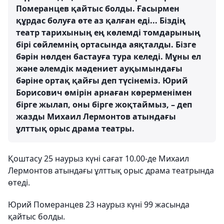
Померанцев қайтыс болды. Ғасырмен
құрдас болуға өте аз қалған еді... Біздің
театр тарихының ең көлемді томдарының
бірі сөйлемнің ортасында аяқталды. Бізге
бәрін нөлден бастауға тура келеді. Мұны ел
және әлемдік мәдениет ауқымындағы
бәріне ортақ қайғы деп түсінеміз. Юрий
Борисович өмірін арнаған көрерменімен
бірге жылап, оны бірге жоқтаймыз, – деп
жазды Михаил Лермонтов атындағы
ұлттық орыс драма театры.
Қоштасу 25 наурыз күні сағат 10.00-де Михаил
Лермонтов атындағы ұлттық орыс драма театрында
өтеді.
Юрий Померанцев 23 наурыз күні 99 жасында
қайтыс болды.