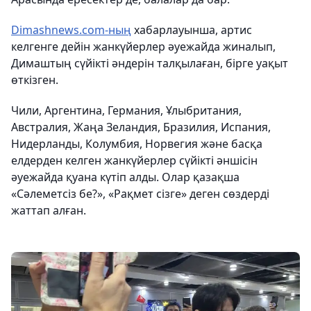
Dimashnews.com-ның
хабарлауынша, артис
келгенге дейін жанкүйерлер әуежайда жиналып,
Димаштың сүйікті әндерін талқылаған, бірге уақыт
өткізген.
Чили, Аргентина, Германия, Ұлыбритания,
Австралия, Жаңа Зеландия, Бразилия, Испания,
Нидерланды, Колумбия, Норвегия және басқа
елдерден келген жанкүйерлер сүйікті әншісін
әуежайда қуана күтіп алды. Олар қазақша
«Сәлеметсіз бе?», «Рақмет сізге» деген сөздерді
жаттап алған.