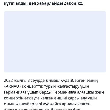
күтіп алды, деп хабарлайды Zakon.kz.
2022 жылғы 8 сәуірде Димаш Құдайберген өзінің
«ARNAU» концерттік турын жалғастыру үшін
Германияға ұшып барды. Германияға алғашқы жеке
концертін өткізуге келген әншіні қарсы алу үшін
оның жанкүйерлері әуежайға арнайы келген.
Арасында ересектер де, балалар да бар.