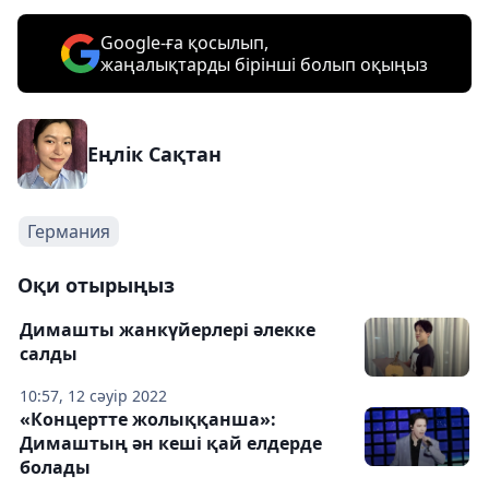
Google-ға қосылып,
жаңалықтарды бірінші болып оқыңыз
Еңлік Сақтан
Германия
Оқи отырыңыз
Димашты жанкүйерлері әлекке
салды
10:57, 12 сәуір 2022
«Концертте жолыққанша»:
Димаштың ән кеші қай елдерде
болады