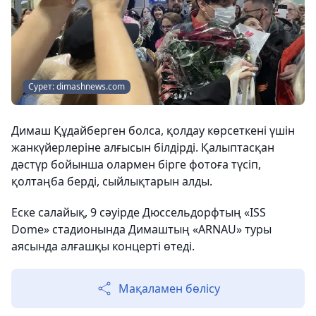
Сурет: dimashnews.com
Димаш Құдайберген болса, қолдау көрсеткені үшін
жанкүйерлеріне алғысын білдірді. Қалыптасқан
дәстүр бойынша олармен бірге фотоға түсіп,
қолтаңба берді, сыйлықтарын алды.
Еске салайық, 9 сәуірде Дюссельдорфтың «ISS
Dome» стадионында Димаштың «ARNAU» туры
аясында алғашқы концерті өтеді.
Мақаламен бөлісу