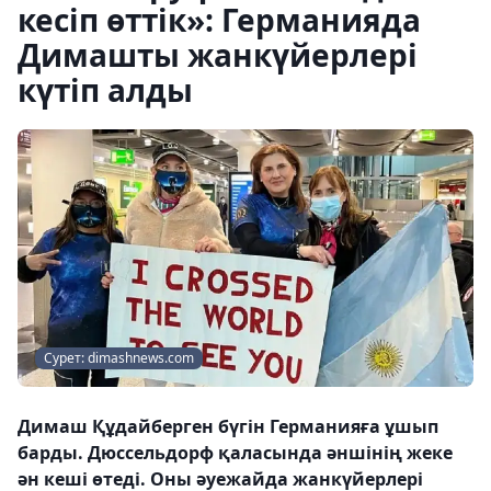
кесіп өттік»: Германияда
Димашты жанкүйерлері
күтіп алды
Сурет: dimashnews.com
Димаш Құдайберген бүгін Германияға ұшып
барды. Дюссельдорф қаласында әншінің жеке
ән кеші өтеді. Оны әуежайда жанкүйерлері