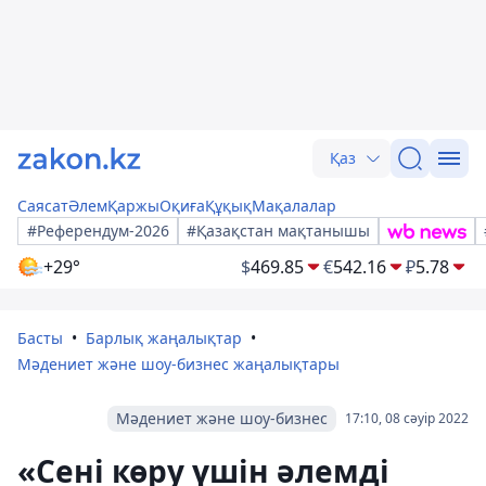
Қаз
Саясат
Әлем
Қаржы
Оқиға
Құқық
Мақалалар
#Референдум-2026
#Қазақстан мақтанышы
+29°
$
469.85
€
542.16
₽
5.78
Басты
Барлық жаңалықтар
Мәдениет және шоу-бизнес жаңалықтары
Мәдениет және шоу-бизнес
17:10, 08 сәуір 2022
«Сені көру үшін әлемді