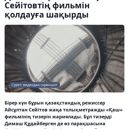
Сейітовтің фильмін
қолдауға шақырды
Сурет: видеодан скриншот
Бірер күн бұрын қазақстандық режиссер
Айсұлтан Сейітов жаңа толықметражды «Қаш»
фильмінің тизерін жариялады. Бұл тизерді
Димаш Құдайберген де өз парақшасына