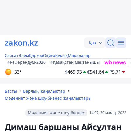
Қаз
Саясат
Әлем
Қаржы
Оқиға
Құқық
Мақалалар
#Референдум-2026
#Қазақстан мақтанышы
+33°
$
469.93
€
541.64
₽
5.71
Басты
Барлық жаңалықтар
Мәдениет және шоу-бизнес жаңалықтары
Мәдениет және шоу-бизнес
14:07, 30 мамыр 2022
Димаш баршаны Айсұлтан