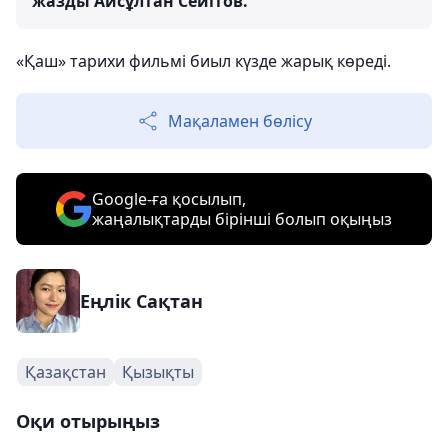
жазды Айсұлтан Сейітов.
«Қаш» тарихи фильмі биыл күзде жарық көреді.
Мақаламен бөлісу
Google-ға қосылып,
жаңалықтарды бірінші болып оқыңыз
Еңлік Сақтан
Қазақстан
Қызықты
Оқи отырыңыз