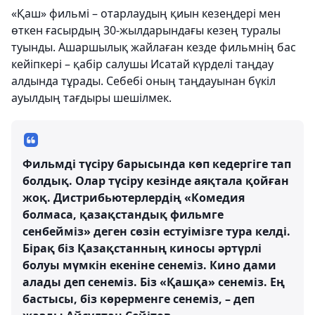
«Қаш» фильмі – отарлаудың қиын кезеңдері мен
өткен ғасырдың 30-жылдарындағы кезең туралы
туынды. Ашаршылық жайлаған кезде фильмнің бас
кейіпкері – қабір салушы Исатай күрделі таңдау
алдында тұрады. Себебі оның таңдауынан бүкіл
ауылдың тағдыры шешілмек.
Фильмді түсіру барысында көп кедергіге тап
болдық. Олар түсіру кезінде аяқтала қойған
жоқ. Дистрибьютерлердің «Комедия
болмаса, қазақстандық фильмге
сенбейміз» деген сөзін естуімізге тура келді.
Бірақ біз Қазақстанның киносы әртүрлі
болуы мүмкін екеніне сенеміз. Кино дами
алады деп сенеміз. Біз «Қашқа» сенеміз. Ең
бастысы, біз көрерменге сенеміз, – деп