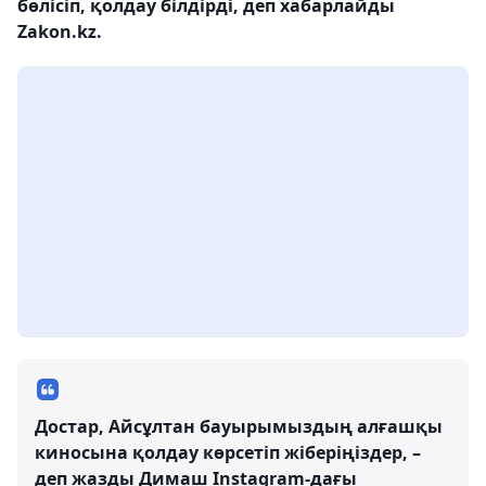
бөлісіп, қолдау білдірді, деп хабарлайды
Zakon.kz.
Достар, Айсұлтан бауырымыздың алғашқы
киносына қолдау көрсетіп жіберіңіздер, –
деп жазды Димаш Instagram-дағы