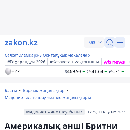
Қаз
Саясат
Әлем
Қаржы
Оқиға
Құқық
Мақалалар
#Референдум-2026
#Қазақстан мақтанышы
+27°
$
469.93
€
541.64
₽
5.71
Басты
Барлық жаңалықтар
Мәдениет және шоу-бизнес жаңалықтары
Мәдениет және шоу-бизнес
17:39, 11 маусым 2022
Америкалық әнші Бритни