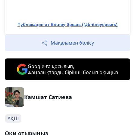
Публикация от Britney Spears (@britneyspears)
Мақаламен бөлісу
Google-ға қосылып,
жаңалықтарды бірінші болып оқыңыз
Камшат Сатиева
АҚШ
Оқи отырыңыз