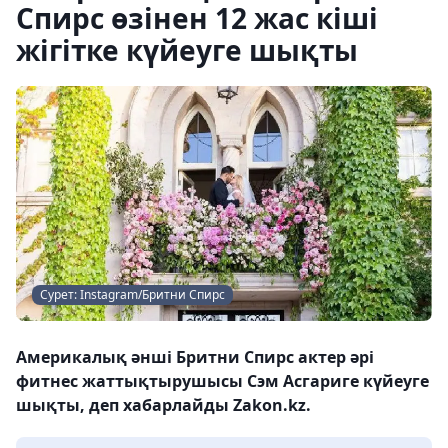
Спирс өзінен 12 жас кіші
жігітке күйеуге шықты
Сурет: Instagram/Бритни Спирс
Америкалық әнші Бритни Спирс актер әрі
фитнес жаттықтырушысы Сэм Асгариге күйеуге
шықты, деп хабарлайды Zakon.kz.