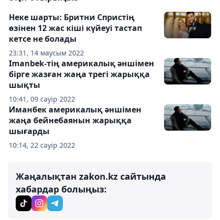
Неке шарты: Бритни Спристің
өзінен 12 жас кіші күйеуі тастап
кетсе не болады
23:31, 14 маусым 2022
Imanbek-тің америкалық әншімен
бірге жазған жаңа трегі жарыққа
шықты
10:41, 09 сәуір 2022
Иманбек америкалық әншімен
жаңа бейнебаянын жарыққа
шығарды
10:14, 22 сәуір 2022
Жаңалықтан zakon.kz сайтында
хабардар болыңыз: