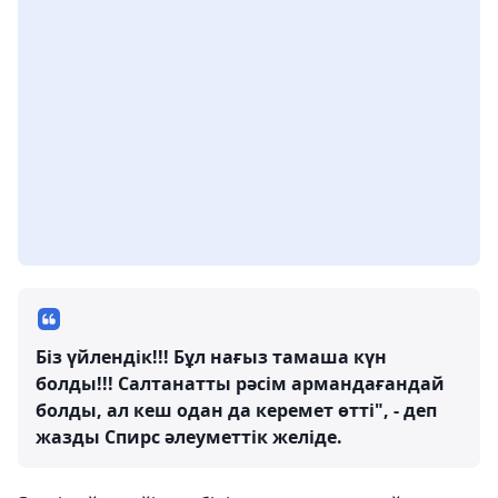
Біз үйлендік!!! Бұл нағыз тамаша күн
болды!!! Салтанатты рәсім армандағандай
болды, ал кеш одан да керемет өтті", - деп
жазды Спирс әлеуметтік желіде.