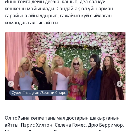
Әнші тойға дейін дегбірі қашып, дел-сал күй
кешкенін мойындады. Сондай-ақ ол үйін арман
сарайына айналдырып, ғажайып күй сыйлаған
командаға алғыс айтты.
Сурет: Instagram/Бритни Спирс
Ол тойына көпке танымал достарын шақырғанын
айтты: Пэрис Хилтон, Селена Гомес, Дрю Берримор,