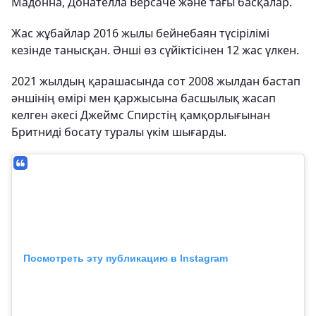
Мадонна, Донателла Версаче және тағы басқалар.
Жас жұбайлар 2016 жылы бейнебаян түсірілімі
кезінде танысқан. Әнші өз сүйіктісінен 12 жас үлкен.
2021 жылдың қарашасында сот 2008 жылдан бастап
әншінің өмірі мен қаржысына басшылық жасап
келген әкесі Джеймс Спирстің қамқорлығынан
Бритниді босату туралы үкім шығарды.
Посмотреть эту публикацию в Instagram