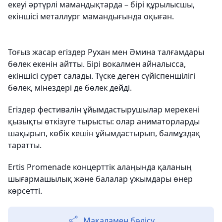
екеуі әртүрлі мамандықтарда – бірі құрылысшы,
екіншісі металлург мамандығында оқыған.
Тоғыз жасар егіздер Рухан мен Әмина талғамдары
бөлек екенін айтты. Бірі вокалмен айналысса,
екіншісі сурет салады. Түске деген сүйіспеншілігі
бөлек, мінездері де бөлек дейді.
Егіздер фестивалін ұйымдастырушылар мерекені
қызықты өткізуге тырысты: олар аниматорларды
шақырып, көбік кешін ұйымдастырып, балмұздақ
таратты.
Ertis Promenade концерттік алаңында қаланың
шығармашылық және балалар ұжымдары өнер
көрсетті.
Мақаламен бөлісу