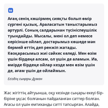
Ағаң сенің көшірмең сияқты болып өмір
сүргені қызық. Араласатын таныстарымыз
әртүрлі. Соның салдарынан түсініспеушілік
туындайды. Мысалы, мені ол деп немесе
керісінше ойлап, достарымыз көшеде мән
бермей өттің деп ренжіп жатады.
Көзқарасымыз жиі сәйкес келеді. Мен өзім
үшін бірдеңе алсам, ол үшін де аламын. Иә,
өмірде бірдеңе ойлар кезде мен өзім үшін
де, ағам үшін де ойлаймын.
Егіздің сыңары Думан
Жас жігіттің айтуынша, оқу кезінде сыңары екеуі бір-
біріне ұқсас болғанын пайдаланған сәттер болған.
Ағасы ол үшін емтиханды сәтті тапсырған. Алайда,