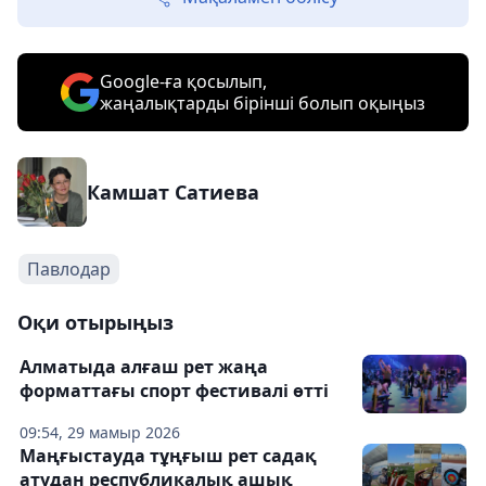
Google-ға қосылып,
жаңалықтарды бірінші болып оқыңыз
Камшат Сатиева
Павлодар
Оқи отырыңыз
Алматыда алғаш рет жаңа
форматтағы спорт фестивалі өтті
09:54, 29 мамыр 2026
Маңғыстауда тұңғыш рет садақ
атудан республикалық ашық