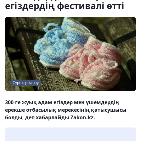
егіздердің фестивалі өтті
Сурет: pixabay
300-ге жуық адам ​​егіздер мен үшемдердің
ерекше отбасылық мерекесінің қатысушысы
болды, деп хабарлайды Zakon.kz.