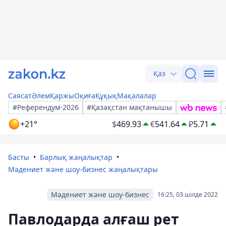
Қаз
Саясат
Әлем
Қаржы
Оқиға
Құқық
Мақалалар
#Референдум-2026
#Қазақстан мақтанышы
+21°
$
469.93
€
541.64
₽
5.71
Басты
Барлық жаңалықтар
Мәдениет және шоу-бизнес жаңалықтары
Мәдениет және шоу-бизнес
16:25, 03 шілде 2022
Павлодарда алғаш рет