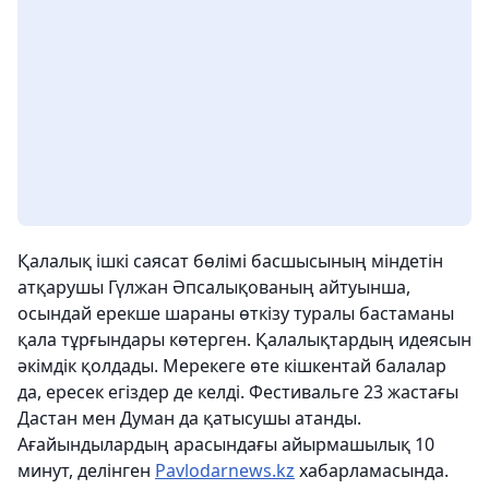
Қалалық ішкі саясат бөлімі басшысының міндетін
атқарушы Гүлжан Әпсалықованың айтуынша,
осындай ерекше шараны өткізу туралы бастаманы
қала тұрғындары көтерген. Қалалықтардың идеясын
әкімдік қолдады. Мерекеге өте кішкентай балалар
да, ересек егіздер де келді. Фестивальге 23 жастағы
Дастан мен Думан да қатысушы атанды.
Ағайындылардың арасындағы айырмашылық 10
минут, делінген
Pavlodarnews.kz
хабарламасында.