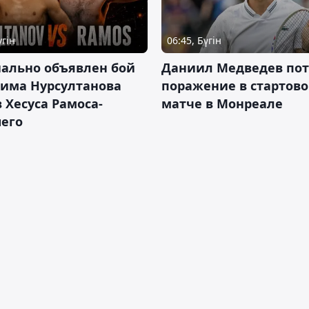
үгін
06:45, Бүгін
ально объявлен бой
Даниил Медведев по
има Нурсултанова
поражение в стартов
 Хесуса Рамоса-
матче в Монреале
его