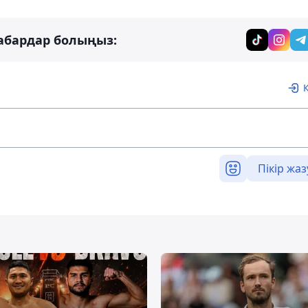
абардар болыңыз:
Пікір жаз