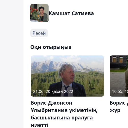
Камшат Сатиева
Ресей
Оқи отырыңыз
21:06, 20 қазан 2022
10:55, 1
Борис Джонсон
Борис
Ұлыбритания үкіметінің
жүр
басшылығына оралуға
ниетті