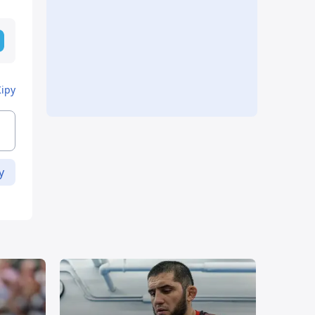
Кіру
у