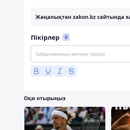
Жаңалықтан zakon.kz сайтында х
Пікірлер
0
Оқи отырыңыз