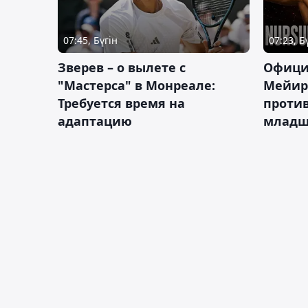
07:45, Бүгін
07:23, Б
Зверев – о вылете с
Офици
"Мастерса" в Монреале:
Мейир
Требуется время на
против
адаптацию
младш