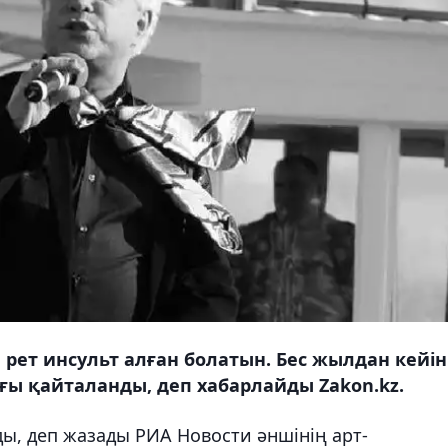
рет инсульт алған болатын. Бес жылдан кейін
ғы қайталанды, деп хабарлайды Zakon.kz.
ды, деп жазады РИА Новости әншінің арт-