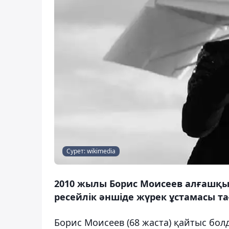
Сурет: wikimedia
2010 жылы Борис Моисеев алғашқы 
ресейлік әншіде жүрек ұстамасы та
Борис Моисеев (68 жаста) қайтыс бол