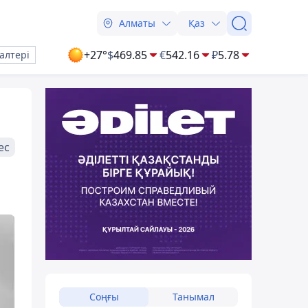
Алматы
Қаз
+27°
$
469.85
€
542.16
₽
5.78
алтері
ес
Соңғы
Танымал