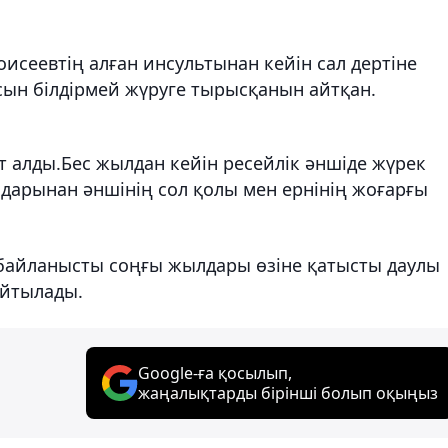
сеевтің алған инсультынан кейін сал дертіне
ын білдірмей жүруге тырысқанын айтқан.
 алды.Бес жылдан кейін ресейлік әншіде жүрек
дарынан әншінің сол қолы мен ернінің жоғарғы
байланысты соңғы жылдары өзіне қатысты даулы
айтылады.
Google-ға қосылып,
жаңалықтарды бірінші болып оқыңыз