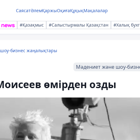
Саясат
Әлем
Қаржы
Оқиға
Құқық
Мақалалар
#Қазақмыс
#Салыстырмалы Қазақстан
#Халық бухг
 шоу-бизнес жаңалықтары
Мәдениет және шоу-бизн
 Моисеев өмірден озды