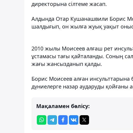
директорына сілтеме жасап.
Алдында Отар Кушанашвили Борис Мои
шалдығып, он жылға жуық уақыт оныс
2010 жылы Моисеев алғаш рет инсульт
ұстамасы тағы қайталанды. Соның сал
жағы жансызданып қалды.
Борис Моисеев алған инсульттарына 
дүниелерге назар аударуды қойғаны 
Мақаламен бөлісу: