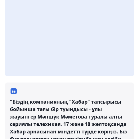
"Біздің компанияның "Хабар" тапсырысы
бойынша тағы бір туындысы - ұлы
жауынгер Мәншүк Мәметова туралы алты
сериялы телехикая. 17 және 18 желтоқсанда
Хабар арнасынан міндетті түрде көріңіз. Біз