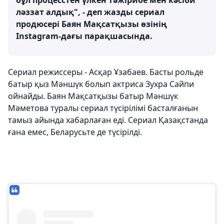
бұл процесстен үлкен тәжірибе мен кәсіби
ләззат алдық", - деп жазды сериал
продюсері Баян Мақсатқызы өзінің
Instagram-дағы парақшасында.
Сериал режиссеры - Асқар Ұзабаев. Басты рольде
батыр қыз Мәншүк болып актриса Зухра Сайпи
ойнайды. Баян Мақсатқызы батыр Мәншүк
Мәметова туралы сериал түсірілімі басталғанын
тамыз айында хабарлаған еді. Сериал Қазақстанда
ғана емес, Беларусьте де түсірілді.