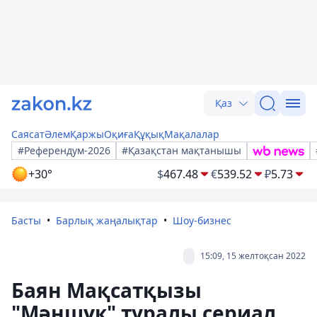
Қаз
Саясат
Әлем
Қаржы
Оқиға
Құқық
Мақалалар
#Референдум-2026
#Қазақстан мақтанышы
+30°
$
467.48
€
539.52
₽
5.73
Басты
Барлық жаңалықтар
Шоу-бизнес
15:09, 15 желтоқсан 2022
Баян Мақсатқызы
"Мәншүк" туралы сериал