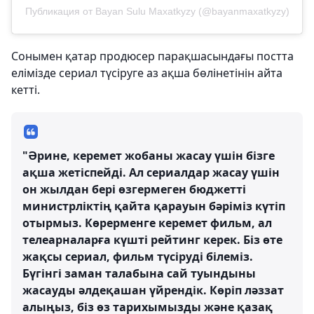
Публикация от Bayan Sulu Maxatkyzy (@bayanmaxatkyzy)
Сонымен қатар продюсер парақшасындағы постта
елімізде сериал түсіруге аз ақша бөлінетінін айта
кетті.
"Әрине, керемет жобаны жасау үшін бізге
ақша жетіспейді. Ал сериалдар жасау үшін
он жылдан бері өзгермеген бюджетті
министрліктің қайта қарауын бәріміз күтіп
отырмыз. Көрерменге керемет фильм, ал
телеарналарға күшті рейтинг керек. Біз өте
жақсы сериал, фильм түсіруді білеміз.
Бүгінгі заман талабына сай туындыны
жасауды әлдеқашан үйрендік. Көріп ләззат
алыңыз, біз өз тарихымызды және қазақ