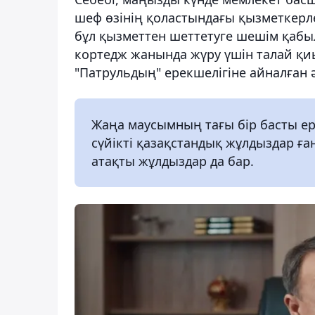
шеф өзінің қоластындағы қызметкерле
бұл қызметтен шеттетуге шешім қабы
кортедж жанында жүру үшін талай қиы
"Патрульдың" ерекшелігіне айналған 
Жаңа маусымның тағы бір басты ере
сүйікті қазақстандық жұлдыздар ға
атақты жұлдыздар да бар.