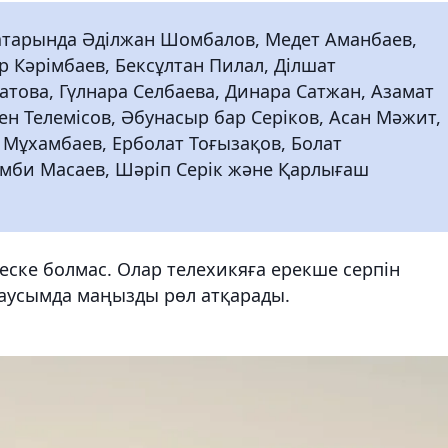
 қатарында Әділжан Шомбалов, Медет Аманбаев,
р Кәрімбаев, Бексұлтан Пилал, Ділшат
атова, Гүлнара Селбаева, Динара Сатжан, Азамат
ден Телемісов, Әбунасыр бар Серіков, Асан Мәжит,
 Мұхамбаев, Ерболат Тоғызақов, Болат
амби Масаев, Шәріп Серік және Қарлығаш
еске болмас. Олар телехикяға ерекше серпін
аусымда маңызды рөл атқарады.