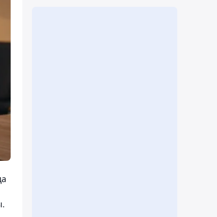
да
ы.
,