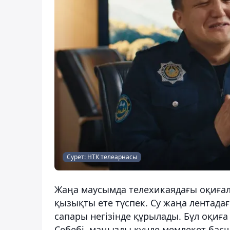
Сурет: НТК телеарнасы
Жаңа маусымда телехикаядағы оқиғал
қызықты ете түспек. Су жаңа лентадағ
сапары негізінде құрылады. Бұл оқиғ
Себебі, маңызды күнде мемлекет бас