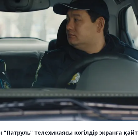
"Патруль" телехикаясы көгілдір экранға қайт