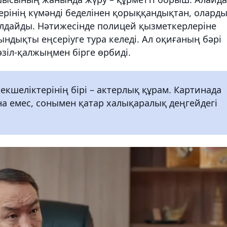
рінің күмәнді беделінен қорыққандықтан, олард
лдайды. Нәтижесінде полицей қызметкерлеріне
ндықты еңсеріуге тура келеді. Ал оқиғаның бәрі
әзіл-қалжыңмен бірге өрбиді.
кшеліктерінің бірі – актерлық құрам. Картинада
на емес, сонымен қатар халықаралық деңгейдегі