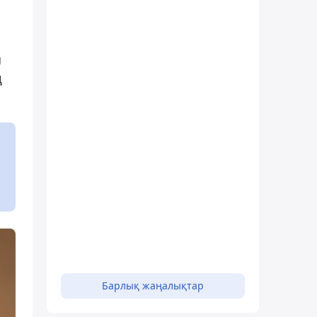
ы
ң
Барлық жаңалықтар