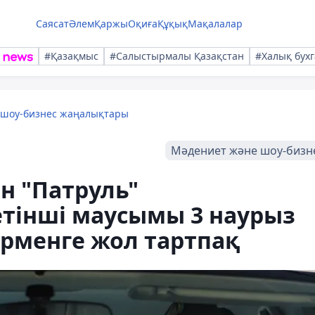
Саясат
Әлем
Қаржы
Оқиға
Құқық
Мақалалар
#Қазақмыс
#Салыстырмалы Қазақстан
#Халық бухг
 шоу-бизнес жаңалықтары
Мәдениет және шоу-бизн
н "Патруль"
тінші маусымы 3 наурыз
рменге жол тартпақ