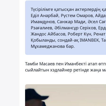
Түсірілімге қатысқан актерлердің
Еділ Анарбай, Рүстем Омаров, Айда
Имамдунов, Санжар Мәди, Әсел Сағ
Рзағалиев, Әбілмансұр Серіков, Ер
Жандос Айбасов, Роберт Күн, Ренат
Қобыланды, сондай-ақ IMANBEK, Т
Мұхамеджанова бар.
Тамби Масаев пен Иманбекті атап өтп
сыйлайтын хэдлайнер ретінде жаңа м