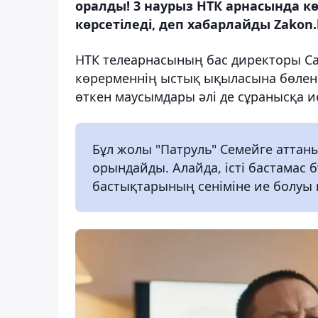
оралды! 3 наурыз НТК арнасында к
көрсетіледі, деп хабарлайды Zakon.
НТК телеарнасының бас директоры Са
көрерменнің ыстық ықыласына бөлені
өткен маусымдары әлі де сұранысқа и
Бұл жолы "Патруль" Семейге аттаны
орындайды. Алайда, істі бастамас б
бастықтарының сеніміне ие болуы 