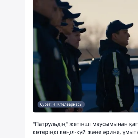
Сурет: НТК телеарнасы
"Патрульдің" жетінші маусымынан қап
көтеріңкі көңіл-күй және әрине, ұмы