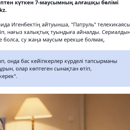
өптен күткен 7-маусымның алғашқы бөлімі
kz.
ида Игенбектің айтуынша, "Патруль" телехикаяс
п, нағыз халықтық туындыға айналды. Сериалды
е болса, су жаңа маусым ерекше болмақ.
п, онда бас кейіпкерлер күрделі тапсырманы
ұрын, олар көптеген сынақтан өтіп,
керек".