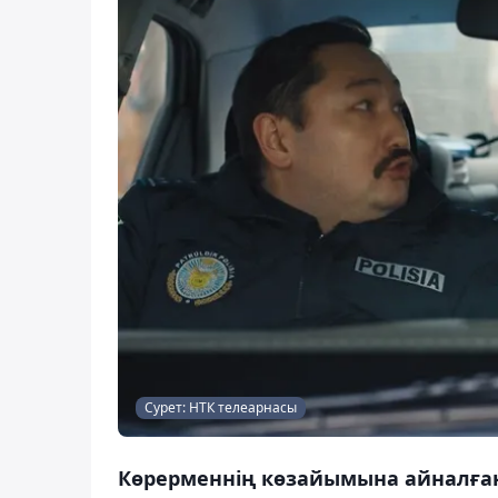
Сурет: НТК телеарнасы
Көрерменнің көзайымына айналған 