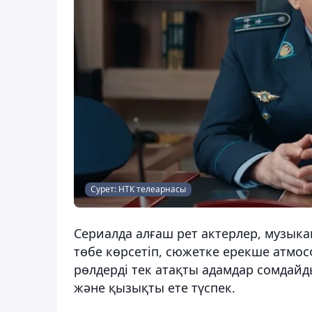
Сурет: НТК телеарнасы
Сериалда алғаш рет актерлер, музыка
төбе көрсетіп, сюжетке ерекше атмос
рөлдерді тек атақты адамдар сомда
және қызықты ете түспек.