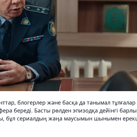
нттар, блогерлер және басқа да танымал тұлғалар
фера береді. Басты рөлден эпизодқа дейінгі барлы
йды, бұл сериалдың жаңа маусымын шынымен ерек