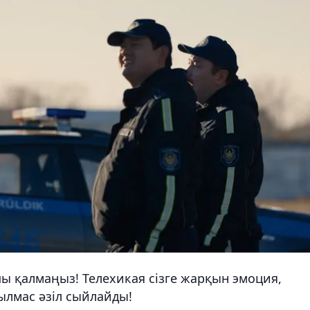
ы қалмаңыз! Телехикая сізге жарқын эмоция,
тылмас әзіл сыйлайды!