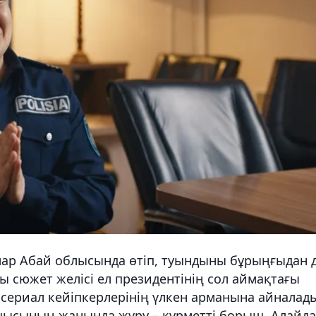
ар Абай облысында өтіп, туындыны бұрыңғыдан 
ы сюжет желісі ел президентінің сол аймақтағы
а сериал кейіпкерлерінің үлкен арманына айналад
шысының жанында жүру – құрметті борыш. Алайда