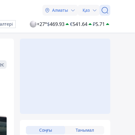
Алматы
Қаз
+27°
$
469.93
€
541.64
₽
5.71
алтері
ес
Соңғы
Танымал