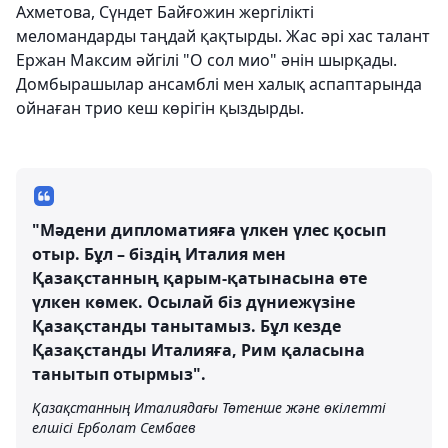
Ахметова, Сүндет Байғожин жергілікті
меломандарды таңдай қақтырды. Жас әрі хас талант
Ержан Максим әйгілі "О сол мио" әнін шырқады.
Домбырашылар ансамблі мен халық аспаптарында
ойнаған трио кеш көрігін қыздырды.
"Мәдени дипломатияға үлкен үлес қосып
отыр. Бұл – біздің Италия мен
Қазақстанның қарым-қатынасына өте
үлкен көмек. Осылай біз дүниежүзіне
Қазақстанды танытамыз. Бұл кезде
Қазақстанды Италияға, Рим қаласына
танытып отырмыз".
Қазақстанның Италиядағы Төтенше және өкілетті
елшісі Ерболат Сембаев