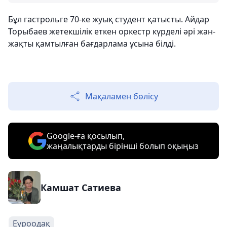
Бұл гастрольге 70-ке жуық студент қатысты. Айдар
Торыбаев жетекшілік еткен оркестр күрделі әрі жан-
жақты қамтылған бағдарлама ұсына білді.
Мақаламен бөлісу
Google-ға қосылып,
жаңалықтарды бірінші болып оқыңыз
Камшат Сатиева
Еуроодақ