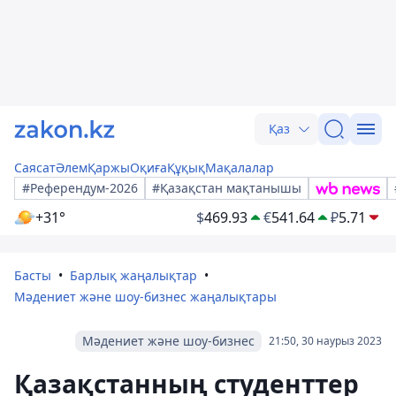
Қаз
Саясат
Әлем
Қаржы
Оқиға
Құқық
Мақалалар
#Референдум-2026
#Қазақстан мақтанышы
+31°
$
469.93
€
541.64
₽
5.71
Басты
Барлық жаңалықтар
Мәдениет және шоу-бизнес жаңалықтары
Мәдениет және шоу-бизнес
21:50, 30 наурыз 2023
Қазақстанның студенттер