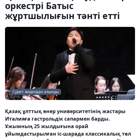
оркестрі Батыс
жұртшылығын тәнті етті
Сурет: видеодан алынды
Қазақ ұлттық өнер университетінің жастары
Италияға гастрольдік сапармен барды.
Ұжымның 25 жылдығына орай
ұйымдастырылған іс-шарада классикалық төл