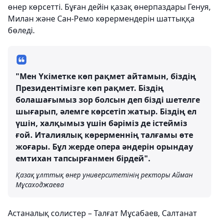
өнер көрсетті. Бұған дейін қазақ өнерпаздары Генуя,
Милан және Сан-Ремо көрермендерін шаттыққа
бөледі.
"Мен Үкіметке көп рақмет айтамын, біздің
Президентімізге көп рақмет. Біздің
болашағымыз зор болсын деп бізді шетелге
шығарып, әлемге көрсетіп жатыр. Біздің ел
үшін, халқымыз үшін бәріміз де істейміз
ғой. Италиялық көрерменнің талғамы өте
жоғары. Бұл жерде опера әндерін орындау
емтихан тапсырғанмен бірдей".
Қазақ ұлттық өнер университетінің ректоры Айман
Мұсаходжаева
Астаналық солистер – Талғат Мұсабаев, Салтанат