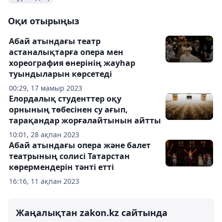
Оқи отырыңыз
Абай атындағы театр
астаналықтарға опера мен
хореография өнерінің жауhар
туындыларын көрсетеді
00:29, 17 мамыр 2023
Елордалық студенттер оқу
орнының төбесінен су ағып,
тарақандар жорғалайтынын айтты
10:01, 28 ақпан 2023
Абай атындағы опера және балет
театрының солисі Татарстан
көрермендерін тәнті етті
16:16, 11 ақпан 2023
Жаңалықтан zakon.kz сайтында