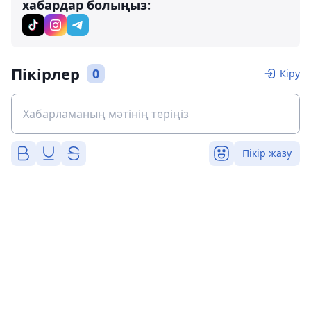
хабардар болыңыз:
Пікірлер
0
Кіру
Пікір жазу