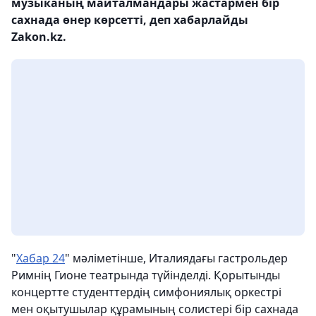
музыканың майталмандары жастармен бір
сахнада өнер көрсетті, деп хабарлайды
Zakon.kz.
"
Хабар 24
" мәліметінше, Италиядағы гастрольдер
Римнің Гионе театрында түйінделді. Қорытынды
концертте студенттердің симфониялық оркестрі
мен оқытушылар құрамының солистері бір сахнада