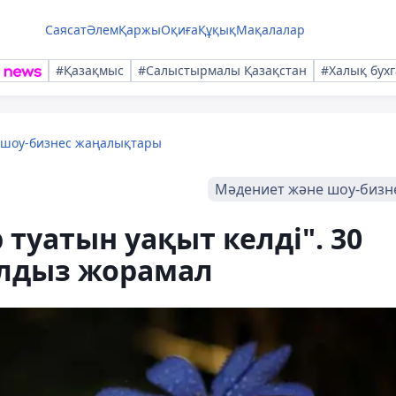
Саясат
Әлем
Қаржы
Оқиға
Құқық
Мақалалар
#Қазақмыс
#Салыстырмалы Қазақстан
#Халық бухг
 шоу-бизнес жаңалықтары
Мәдениет және шоу-бизн
туатын уақыт келді". 30
ұлдыз жорамал