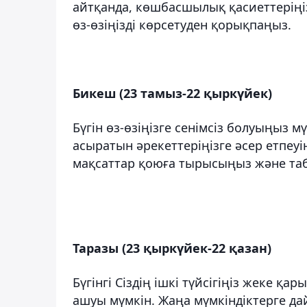
айтқанда, көшбасшылық қасиеттеріңіз
өз-өзіңізді көрсетуден қорықпаңыз.
Бикеш
(23 тамыз-22 қыркүйек)
Бүгін өз-өзіңізге сенімсіз болуыңыз 
асыратын әрекеттеріңізге әсер етпеуі
мақсаттар қоюға тырысыңыз және т
Таразы
(23 қыркүйек-22 қазан)
Бүгінгі Сіздің ішкі түйсігіңіз жеке қ
ашуы мүмкін. Жаңа мүмкіндіктерге 