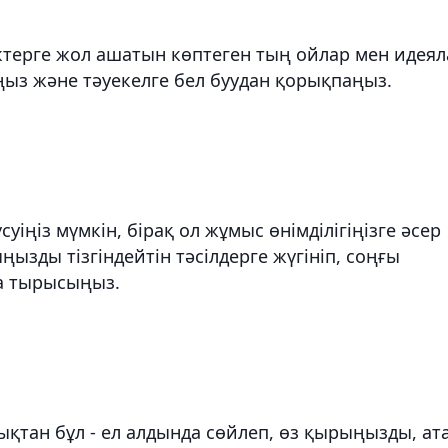
іктерге жол ашатын көптеген тың ойлар мен идеял
ңыз және тәуекелге бел буудан қорықпаңыз.
іңіз мүмкін, бірақ ол жұмыс өнімділігіңізге әсер
ызды тізгіндейтін тәсілдерге жүгініп, соңғы
а тырысыңыз.
ықтан бұл - ел алдында сөйлеп, өз қырыңызды, ат