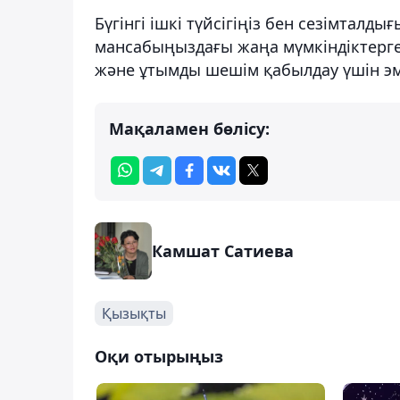
Бүгінгі ішкі түйсігіңіз бен сезімталды
мансабыңыздағы жаңа мүмкіндіктерге 
және ұтымды шешім қабылдау үшін эм
Мақаламен бөлісу:
Камшат Сатиева
Қызықты
Оқи отырыңыз