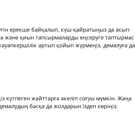
үгін ерекше байқалып, күш-қайратыңыз да асып-
уға және қиын тапсырмаларды еңсеруге таптырмас
жауапкершілік артып қойып жүрмеңіз, демалуға да
іңіз күтпеген жайттарға әкеліп соғуы мүмкін. Жаңа
емалудың басқа да жолдарын іздеп көріңіз.