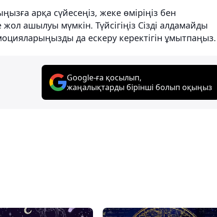
ғыңызға арқа сүйесеңіз, жеке өміріңіз бен
жол ашылуы мүмкін. Түйсігіңіз Сізді алдамайды
оцияларыңызды да ескеру керектігін ұмытпаңыз.
Google-ға қосылып,
жаңалықтарды бірінші болып оқыңыз