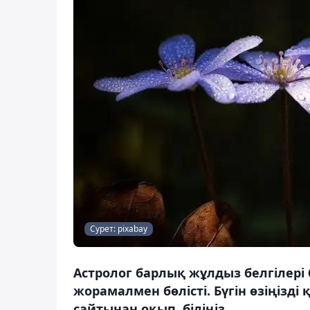
Сурет: pixabay
Астролог барлық жұлдыз белгілері
жорамалмен бөлісті. Бүгін өзіңізді 
сайтынан оқып, біліңіз.