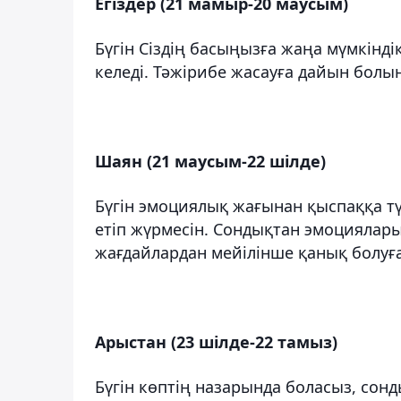
Егіздер (21 мамыр-20 маусым)
Бүгін Сіздің басыңызға жаңа мүмкінд
келеді. Тәжірибе жасауға дайын болы
Шаян (21 маусым-22 шілде)
Бүгін эмоциялық жағынан қыспаққа түсу
етіп жүрмесін. Сондықтан эмоцияларың
жағдайлардан мейілінше қанық болуғ
Арыстан (23 шілде-22 тамыз)
Бүгін көптің назарында боласыз, сонд