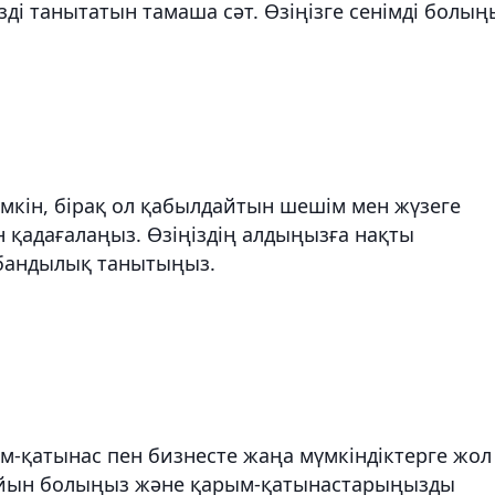
ді танытатын тамаша сәт. Өзіңізге сенімді болың
мүмкін, бірақ ол қабылдайтын шешім мен жүзеге
н қадағалаңыз. Өзіңіздің алдыңызға нақты
абандылық танытыңыз.
арым-қатынас пен бизнесте жаңа мүмкіндіктерге жол
дайын болыңыз және қарым-қатынастарыңызды