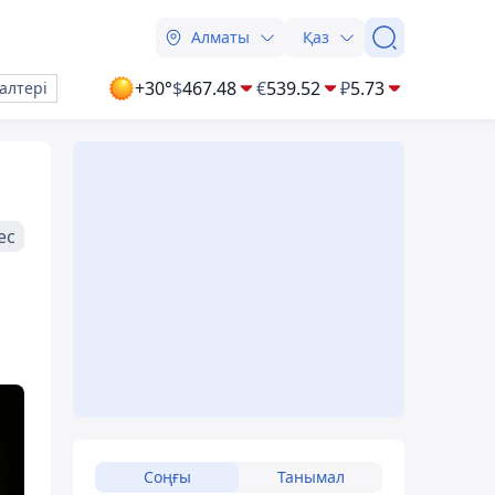
Алматы
Қаз
+30°
$
467.48
€
539.52
₽
5.73
алтері
ес
Соңғы
Танымал