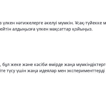
з үлкен нәтижелерге әкелуі мүмкін. Ұсақ-түйекке 
елейтін алдыңызға үлкен мақсаттар қойыңыз.
із, бұл жеке және кәсіби өмірде жаңа мүмкіндіктерг
йте түсу үшін жаңа идеялар мен эксперименттерді