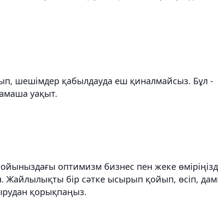
болып, шешімдер қабылдауда еш қиналмайсыз. Бұл -
тамаша уақыт.
ен бойыныздағы оптимизм бизнес пен жеке өміріңіз
. Жайлылықты бір сәтке ысырып қойып, өсіп, да
тырудан қорықпаңыз.