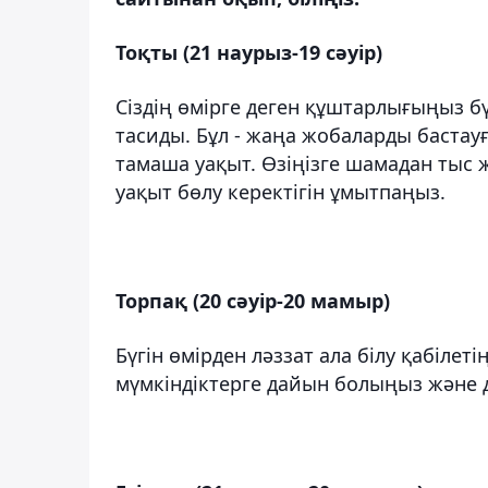
Тоқты (21 наурыз-19 сәуір)
Сіздің өмірге деген құштарлығыңыз б
тасиды. Бұл - жаңа жобаларды баста
тамаша уақыт. Өзіңізге шамадан тыс 
уақыт бөлу керектігін ұмытпаңыз.
Торпақ (20 сәуір-20 мамыр)
Бүгін өмірден ләззат ала білу қабілет
мүмкіндіктерге дайын болыңыз және д