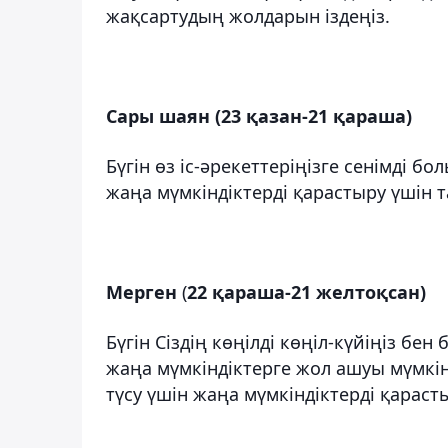
жақсартудың жолдарын іздеңіз.
Сары шаян (23 қазан-21 қараша)
Бүгін өз іс-әрекеттеріңізге сенімді 
жаңа мүмкіндіктерді қарастыру үшін 
Мерген
(
22 қараша-21 желтоқсан)
Бүгін Сіздің көңілді көңіл-күйіңіз б
жаңа мүмкіндіктерге жол ашуы мүмкін
түсу үшін жаңа мүмкіндіктерді қарас