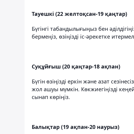
Тауешкі (22 желтоқсан-19 қаңтар)
Бүгінгі табандылығыңыз бен әділдігіңі
бермеңіз, өзіңізді іс-әрекетке итерм
Суқұйғыш (20 қаңтар-18 ақпан)
Бүгін өзіңізді еркін және азат сезінес
жол ашуы мүмкін. Көкжиегіңізді кеңе
сынап көріңіз.
Балықтар
(19 ақпан-20 наурыз)