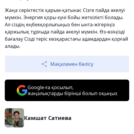
Жаңа серіктестік қарым-қатынас Сізге пайда әкелуі
мүмкін. Энергия қоры күні бойы жеткілікті болады.
Ал сіздің еңбекқорлығыңыз бен ынта-жігеріңіз
қаржылық тұрғыда пайда әкелуі мүмкін. Өз-өзіңізді
бағалау Сізді теріс көзқарастағы адамдардан қорғай
алады.
Мақаламен бөлісу
Google-ға қосылып,
жаңалықтарды бірінші болып оқыңыз
Камшат Сатиева