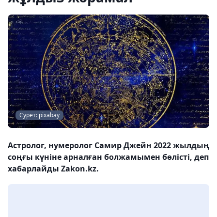
Сурет: pixabay
Астролог, нумеролог Самир Джейн 2022 жылдың
соңғы күніне арналған болжамымен бөлісті, деп
хабарлайды Zakon.kz.