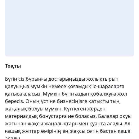
Тоқты
Бүгін сіз бұрынғы достарыңызды жолықтырып
қалуыңыз мүмкін немесе қоғамдық іс-шараларға
қатыса аласыз. Мүмкін бүгін аздап қобалжуға жол
бересіз. Оның үстіне бизнесіңізге қатысты тың
жаңалық болуы мүмкін. Күтпеген жерден
материалдық бонустарға ие боласыз. Балалар оқуы
жағынан жақсы жаңалықтарымен қуанта алады. Ал
ғашық жұптар өмірінің ең жақсы сәтін бастан кеше
алады.