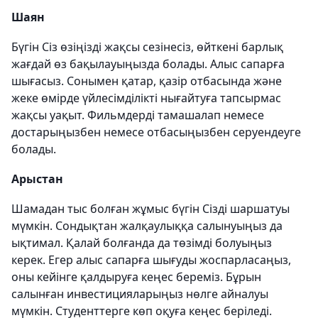
Шаян
Бүгін Сіз өзіңізді жақсы сезінесіз, өйткені барлық
жағдай өз бақылауыңызда болады. Алыс сапарға
шығасыз. Сонымен қатар, қазір отбасында және
жеке өмірде үйлесімділікті нығайтуға тапсырмас
жақсы уақыт. Фильмдерді тамашалап немесе
достарыңызбен немесе отбасыңызбен серуендеуге
болады.
Арыстан
Шамадан тыс болған жұмыс бүгін Сізді шаршатуы
мүмкін. Сондықтан жалқаулыққа салынуыңыз да
ықтимал. Қалай болғанда да төзімді болуыңыз
керек. Егер алыс сапарға шығуды жоспарласаңыз,
оны кейінге қалдыруға кеңес береміз. Бұрын
салынған инвестицияларыңыз нөлге айналуы
мүмкін. Студенттерге көп оқуға кеңес беріледі.