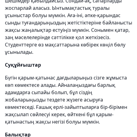
шешімдер қабылдайсыз. Сондай-ақ, сапарларды
жоспарлай аласыз. Ынтымақтастық туралы
ұсыныстар болуы мүмкін. Аға-іні, әпке-қарындас
сынды туғандарыңыздың жетістіктеріне байланысты
жақсы жаңалықтар естуіңіз мүмкін. Сонымен қатар,
заң мәселелерінде сәттілікке қол жеткізесіз.
Студенттерге өз мақсаттарына көбірек көңіл бөлу
ұсынылады.
Суқұйғыштар
Бүгін қарым-қатынас дағдыларыңыз сізге жұмыста
көп көмектесе алады. Айналаңыздағы барлық
адамдарға сыпайы болып, бұл сіздің
жобаларыңызды тездете жүзеге асыруға
көмектеседі. Ғашық ерлі-зайыптыларға бір-бірімен
жақсылап сөйлесуі керек, өйткені бұл қарым-
қатынастың жақсы негізі болуы мүмкін.
Балықтар