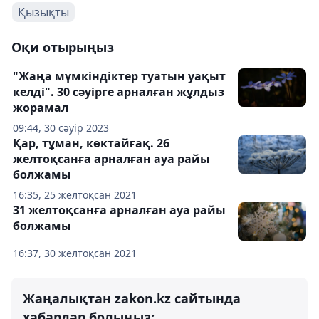
Қызықты
Оқи отырыңыз
"Жаңа мүмкіндіктер туатын уақыт
келді". 30 сәуірге арналған жұлдыз
жорамал
09:44, 30 сәуір 2023
Қар, тұман, көктайғақ. 26
желтоқсанға арналған ауа райы
болжамы
16:35, 25 желтоқсан 2021
31 желтоқсанға арналған ауа райы
болжамы
16:37, 30 желтоқсан 2021
Жаңалықтан zakon.kz сайтында
хабардар болыңыз: