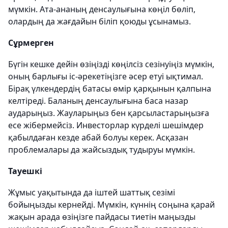
мүмкін. Ата-ананың денсаулығына көңіл бөліп,
олардың да жағдайын біліп қоюды ұсынамыз.
Сұрмерген
Бүгін кешке дейін өзіңізді көңілсіз сезінуіңіз мүмкін,
оның барлығы іс-әрекетіңізге әсер етуі ықтимал.
Бірақ үлкендердің батасы өмір қарқынын қалпына
келтіреді. Баланың денсаулығына баса назар
аударыңыз. Жауларыңыз бен қарсыластарыңызға
есе жібермейсіз. Инвесторлар күрделі шешімдер
қабылдаған кезде абай болуы керек. Асқазан
проблемалары да жайсыздық тудыруы мүмкін.
Тауешкі
Жұмыс уақытында да іштей шаттық сезімі
бойыңызды кернейді. Мүмкін, күннің соңына қарай
жақын арада өзіңізге пайдасы тиетін маңызды