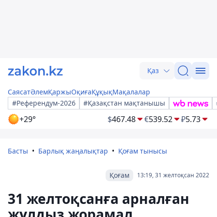
Қаз
Саясат
Әлем
Қаржы
Оқиға
Құқық
Мақалалар
#Референдум-2026
#Қазақстан мақтанышы
+29°
$
467.48
€
539.52
₽
5.73
Басты
Барлық жаңалықтар
Қоғам тынысы
Қоғам
13:19, 31 желтоқсан 2022
31 желтоқсанға арналған
жұлдыз жорамал