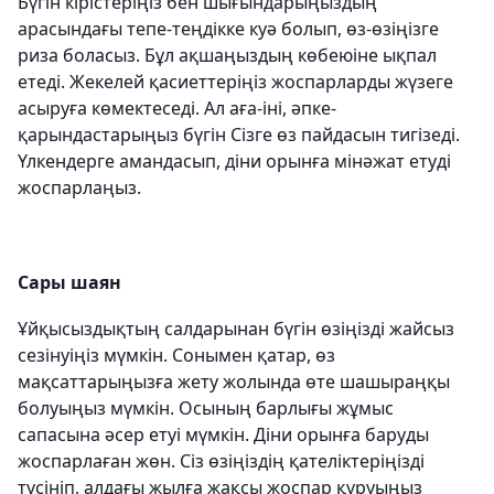
Бүгін кірістеріңіз бен шығындарыңыздың
арасындағы тепе-теңдікке куә болып, өз-өзіңізге
риза боласыз. Бұл ақшаңыздың көбеюіне ықпал
етеді. Жекелей қасиеттеріңіз жоспарларды жүзеге
асыруға көмектеседі. Ал аға-іні, әпке-
қарындастарыңыз бүгін Сізге өз пайдасын тигізеді.
Үлкендерге амандасып, діни орынға мінәжат етуді
жоспарлаңыз.
Сары шаян
Ұйқысыздықтың салдарынан бүгін өзіңізді жайсыз
сезінуіңіз мүмкін. Сонымен қатар, өз
мақсаттарыңызға жету жолында өте шашыраңқы
болуыңыз мүмкін. Осының барлығы жұмыс
сапасына әсер етуі мүмкін. Діни орынға баруды
жоспарлаған жөн. Сіз өзіңіздің қателіктеріңізді
түсініп, алдағы жылға жақсы жоспар құруыңыз