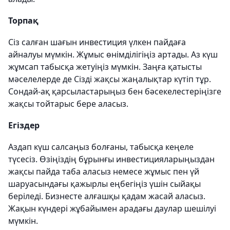
Торпақ
Сіз салған шағын инвестиция үлкен пайдаға
айналуы мүмкін. Жұмыс өнімділігіңіз артады. Аз күш
жұмсап табысқа жетуіңіз мүмкін. Заңға қатысты
мәселелерде де Сізді жақсы жаңалықтар күтіп тұр.
Сондай-ақ қарсыластарыңыз бен бәсекелестеріңізге
жақсы тойтарыс бере аласыз.
Егіздер
Аздап күш салсаңыз болғаны, табысқа кеңеле
түсесіз. Өзіңіздің бұрынғы инвестицияларыңыздан
жақсы пайда таба аласыз немесе жұмыс пен үй
шаруасындағы қажырлы еңбегіңіз үшін сыйақы
беріледі. Бизнесте алғашқы қадам жасай аласыз.
Жақын күндері жұбайымен арадағы даулар шешілуі
мүмкін.