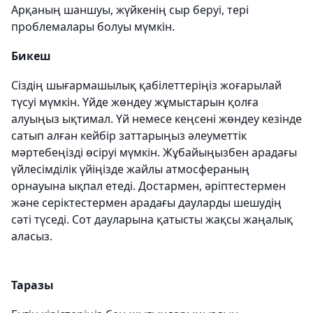
Арқаның шаншуы, жүйкенің сыр беруі, тері
проблемалары болуы мүмкін.
Бикеш
Сіздің шығармашылық қабілеттеріңіз жоғарылай
түсуі мүмкін. Үйде жөндеу жұмыстарын қолға
алуыңыз ықтимал. Үй немесе кеңсені жөндеу кезінде
сатып алған кейбір заттарыңыз әлеуметтік
мәртебеңізді өсіруі мүмкін. Жұбайыңызбен арадағы
үйлесімділік үйіңізде жайлы атмосфераның
орнауына ықпал етеді. Достармен, әріптестермен
және серіктестермен арадағы дауларды шешудің
сәті түседі. Сот дауларына қатысты жақсы жаңалық
аласыз.
Таразы