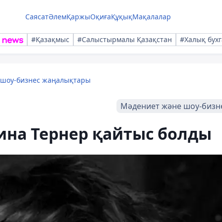
Саясат
Әлем
Қаржы
Оқиға
Құқық
Мақалалар
#Қазақмыс
#Салыстырмалы Қазақстан
#Халық бухг
 шоу-бизнес жаңалықтары
Мәдениет және шоу-бизн
ина Тернер қайтыс болды