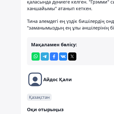
қаласында дүниеге келген. "Грэмми" с
ханшайымы" атанып кеткен.
Тина әлемдегі ең үздік бишілердің он
"заманымыздың ең ұлы әншілерінің бір
Мақаламен бөлісу:
Айдос Қали
Қазақстан
Оқи отырыңыз