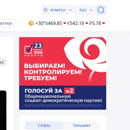
Алматы
Қаз
+30°
$
469.85
€
542.16
₽
5.78
алтері
ес
Соңғы
Танымал