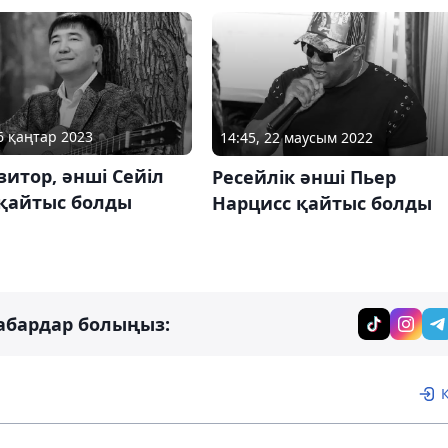
26 қаңтар 2023
14:45, 22 маусым 2022
итор, әнші Сейіл
Ресейлік әнші Пьер
 қайтыс болды
Нарцисс қайтыс болды
абардар болыңыз: