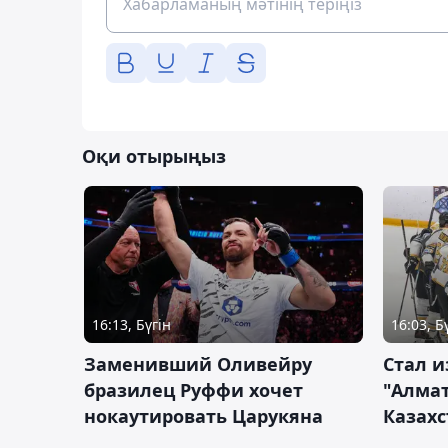
Оқи отырыңыз
16:13, Бүгін
16:03, Б
Заменивший Оливейру
Стал и
бразилец Руффи хочет
"Алмат
нокаутировать Царукяна
Казахс