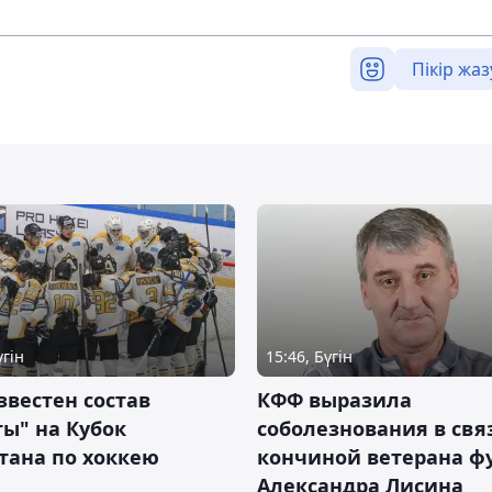
Пікір жаз
үгін
15:46, Бүгін
звестен состав
КФФ выразила
ы" на Кубок
соболезнования в свя
тана по хоккею
кончиной ветерана ф
Александра Лисина