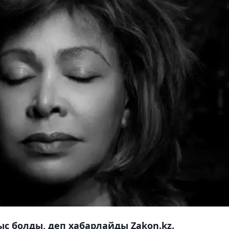
с болды, деп хабарлайды Zakon.kz.