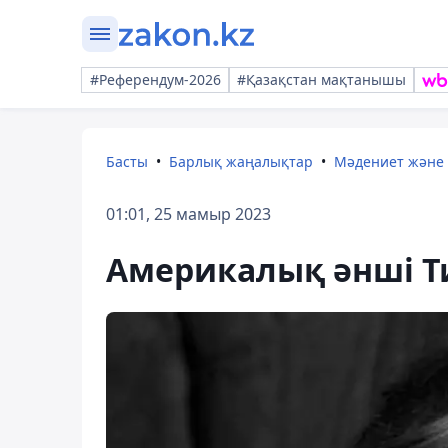
#Референдум-2026
#Қазақстан мақтанышы
Басты
Барлық жаңалықтар
Мәдениет және
01:01, 25 мамыр 2023
Америкалық әнші Т