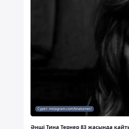
Сурет: instagram.com/tinaturner/
Әнші Тина Тернер 83 жасында қайты