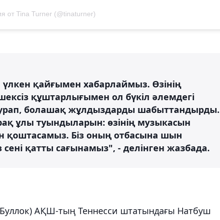
я от Tina Turner (@tinaturner)
н үлкен қайғымен хабарлаймыз. Өзінің
шексіз құштарлығымен ол бүкіл әлемдегі
урап, болашақ жұлдыздарды шабыттандырды.
бірақ ұлы туындыларын: өзінің музыкасын
 қоштасамыз. Біз оның отбасына шын
з сені қатты сағынамыз", - делінген жазбада.
 Буллок) АҚШ-тың Теннесси штатындағы Натбуш