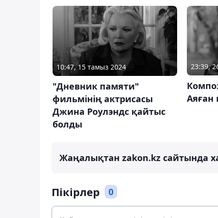
23:39, 
10:47, 15 тамыз 2024
Композ
"Дневник памяти"
Аяған
фильмінің актрисасы
Джина Роулэндс қайтыс
болды
Жаңалықтан zakon.kz сайтында х
Пікірлер
0