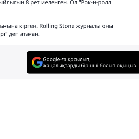
ыйлығын 8 рет иеленген. Ол "Рок-н-ролл
дығына кірген. Rolling Stone журналы оны
і" деп атаған.
Google-ға қосылып,
жаңалықтарды бірінші болып оқыңыз