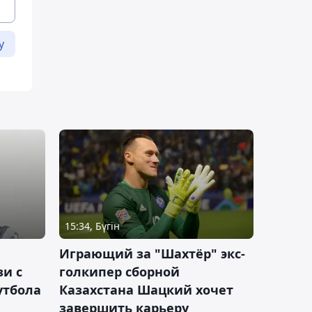
у
15:34, Бүгін
Играющий за "Шахтёр" экс-
зи с
голкипер сборной
утбола
Казахстана Шацкий хочет
завершить карьеру