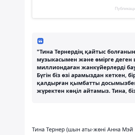
Публикаци
"Тина Тернердің қайтыс болғаны
музыкасымен және өмірге деген 
миллиондаған жанкүйерлерді ба
Бүгін біз өзі арамыздан кеткен, 
қалдырған қымбатты досымызбен
жүректен көңіл айтамыз. Тина, бі
Тина Тернер (шын аты-жөні Анна Мэй