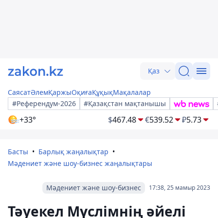
Қаз
Саясат
Әлем
Қаржы
Оқиға
Құқық
Мақалалар
#Референдум-2026
#Қазақстан мақтанышы
+33°
$
467.48
€
539.52
₽
5.73
Басты
Барлық жаңалықтар
Мәдениет және шоу-бизнес жаңалықтары
Мәдениет және шоу-бизнес
17:38, 25 мамыр 2023
Тәуекел Мүслімнің әйелі