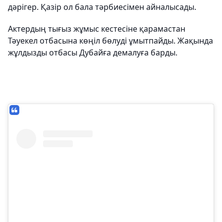
дәрігер. Қазір ол бала тәрбиесімен айналысады.
Актердың тығыз жұмыс кестесіне қарамастан
Тәуекел отбасына көңіл бөлуді ұмытпайды. Жақында
жұлдызды отбасы Дубайға демалуға барды.