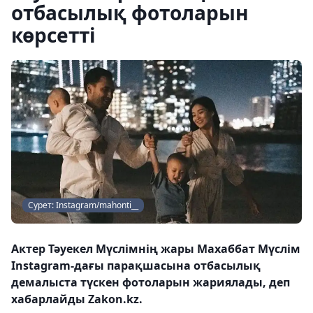
отбасылық фотоларын
көрсетті
Сурет: Instagram/mahonti__
Актер Тәуекел Мүслімнің жары Махаббат Мүслім
Instagram-дағы парақшасына отбасылық
демалыста түскен фотоларын жариялады, деп
хабарлайды Zakon.kz.