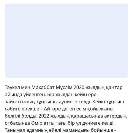
Тәукел мен Махаббат Мүслім 2020 жылдың қаңтар
айында үйленген. Бір жылдан кейін ерлі-
зайыптының тұңғышы дүниеге келді. Кейін тұңғыш
сәбиге ерекше – Айтөре деген есім қойылғаны
белгілі болды. 2022 жылдың қарашасында актердың
отбасында Әмір атты тағы бір ұл дүниеге келді.
Танымал адамның әйелі мамандығы бойынша -