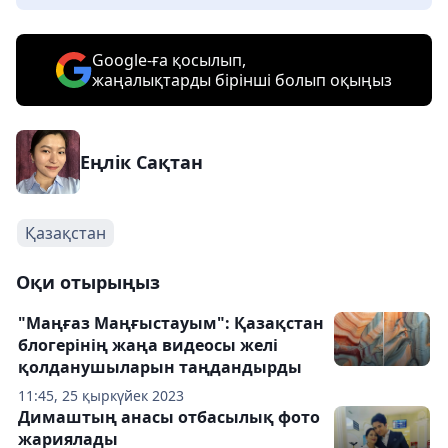
Google-ға қосылып,
жаңалықтарды бірінші болып оқыңыз
Еңлік Сақтан
Қазақстан
Оқи отырыңыз
"Маңғаз Маңғыстауым": Қазақстан
блогерінің жаңа видеосы желі
қолданушыларын таңдандырды
11:45, 25 қыркүйек 2023
Димаштың анасы отбасылық фото
жариялады