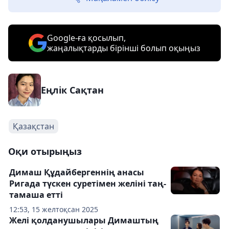
Google-ға қосылып,
жаңалықтарды бірінші болып оқыңыз
Еңлік Сақтан
Қазақстан
Оқи отырыңыз
Димаш Құдайбергеннің анасы
Ригада түскен суретімен желіні таң-
тамаша етті
12:53, 15 желтоқсан 2025
Желі қолданушылары Димаштың