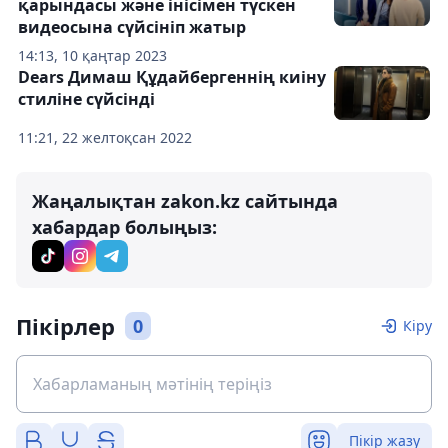
қарындасы және інісімен түскен
видеосына сүйсініп жатыр
14:13, 10 қаңтар 2023
Dears Димаш Құдайбергеннің киіну
стиліне сүйсінді
11:21, 22 желтоқсан 2022
Жаңалықтан zakon.kz сайтында
хабардар болыңыз:
Пікірлер
0
Кіру
Пікір жазу