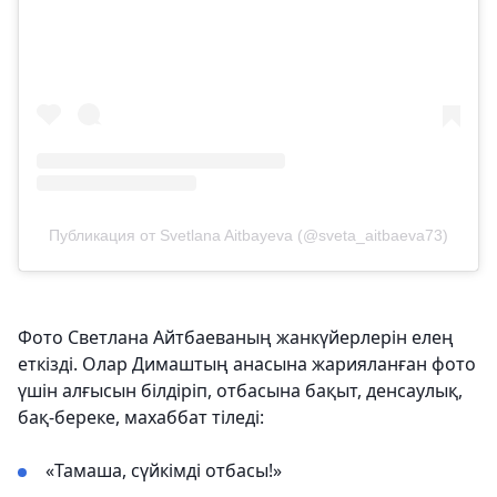
Публикация от Svetlana Aitbayeva (@sveta_aitbaeva73)
Фото Светлана Айтбаеваның жанкүйерлерін елең
еткізді. Олар Димаштың анасына жарияланған фото
үшін алғысын білдіріп, отбасына бақыт, денсаулық,
бақ-береке, махаббат тіледі:
«Тамаша, сүйкімді отбасы!»