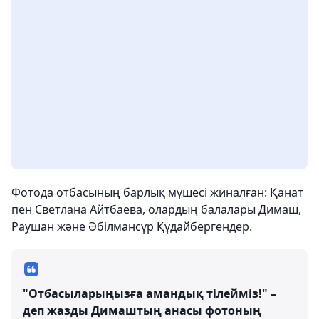
Фотода отбасының барлық мүшесі жиналған: Қанат
пен Светлана Айтбаева, олардың балалары Димаш,
Раушан және Әбілмансұр Құдайбергендер.
"Отбасыларыңызға амандық тілейміз!" –
деп жазды Димаштың анасы фотоның