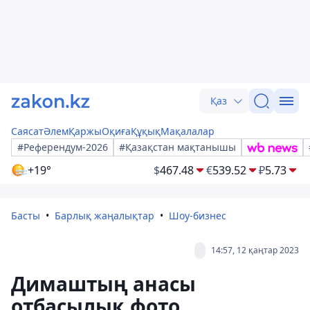
Қаз
Саясат
Әлем
Қаржы
Оқиға
Құқық
Мақалалар
#Референдум-2026
#Қазақстан мақтанышы
+19°
$
467.48
€
539.52
₽
5.73
Басты
Барлық жаңалықтар
Шоу-бизнес
14:57, 12 қаңтар 2023
Димаштың анасы
отбасылық фото