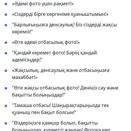
«Әдемі фото үшін рақмет!»
«Сіздерді бірге көргеніме қуаныштымын!»
"Барлығыңызға денсаулық! Біз сіздерді жақсы
көреміз!"
«Өте әдемі отбасылық фото!»
"Қандай керемет фото! Бәрің қандай
әдемісіңдер!"
«Жақсылық, денсаулық және отбасыңызға
махаббат!»
"Өте жақсы отбасылық фото! Деніңіз сау және
бақытты болыңыздар!"
"Тамаша отбасы! Шаңырақтарыңызда тек
қуаныш пен бақыт болсын!"
"Өздеріңізге қамқор болып, бақытты
болыңыздар, құрметті жандар! Фотоға көп