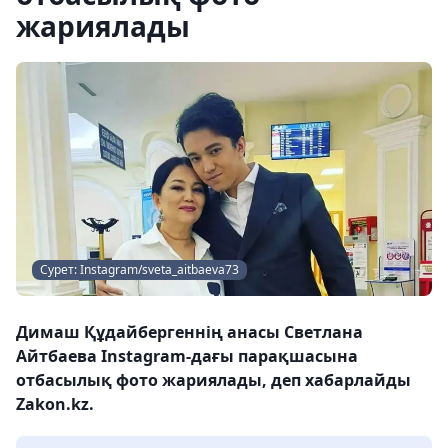
жариялады
Сурет: Instagram/sveta_aitbaeva73
Димаш Құдайбергеннің анасы Светлана
Айтбаева Instagram-дағы парақшасына
отбасылық фото жариялады, деп хабарлайды
Zakon.kz.