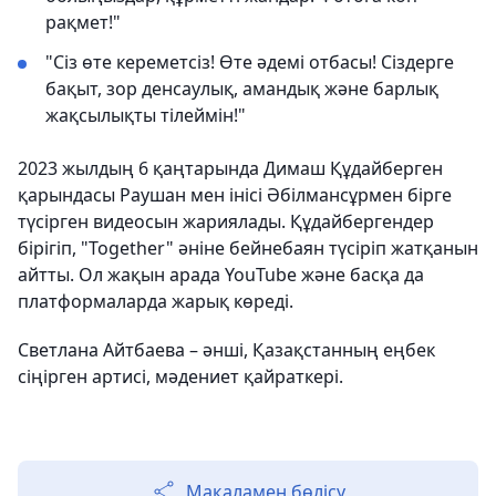
рақмет!"
"Сіз өте кереметсіз! Өте әдемі отбасы! Сіздерге
бақыт, зор денсаулық, амандық және барлық
жақсылықты тілеймін!"
2023 жылдың 6 қаңтарында Димаш Құдайберген
қарындасы Раушан мен інісі Әбілмансұрмен бірге
түсірген видеосын жариялады. Құдайбергендер
бірігіп, "Together" әніне бейнебаян түсіріп жатқанын
айтты. Ол жақын арада YouTube және басқа да
платформаларда жарық көреді.
Светлана Айтбаева – әнші, Қазақстанның еңбек
сіңірген артисі, мәдениет қайраткері.
Мақаламен бөлісу