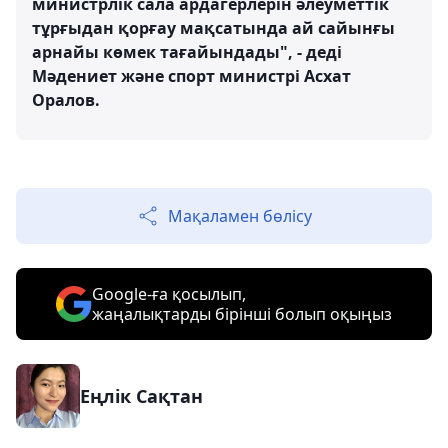
министрлік сала ардагерлерін әлеуметтік
тұрғыдан қорғау мақсатында ай сайынғы
арнайы көмек тағайындады", - деді
Мәдениет және спорт министрі Асхат
Оралов.
Мақаламен бөлісу
Google-ға қосылып,
жаңалықтарды бірінші болып оқыңыз
Еңлік Сақтан