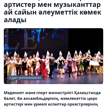
артистер мен музыканттар
ай сайын әлеуметтік көмек
алады
Сурет: primeminister.kz
Мәдениет және спорт министрлігі Қазақстанда
балет, би ансамбльдерінің, мемлекеттік цирк
артистері мен үрмелі аспаптар оркестрлерінің