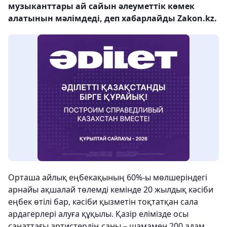
музыканттары ай сайын әлеуметтік көмек
алатынын мәлімдеді, деп хабарлайды Zakon.kz.
Орташа айлық еңбекақының 60%-ы мөлшеріндегі
арнайы ақшалай төлемді кемінде 20 жылдық кәсіби
еңбек өтілі бар, кәсіби қызметін тоқтатқан сала
ардагерлері алуға құқылы. Қазір елімізде осы
санаттағы артистердің саны – шамамен 200 адам.