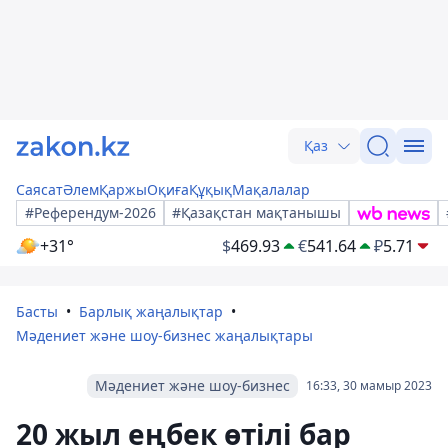
Қаз
Саясат
Әлем
Қаржы
Оқиға
Құқық
Мақалалар
#Референдум-2026
#Қазақстан мақтанышы
+31°
$
469.93
€
541.64
₽
5.71
Басты
Барлық жаңалықтар
Мәдениет және шоу-бизнес жаңалықтары
Мәдениет және шоу-бизнес
16:33, 30 мамыр 2023
20 жыл еңбек өтілі бар