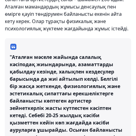
Аталған мамандардың жұмысы денсаулық пен
өмірге қауіп төндірумен байланысты екенін айта
кету керек. Олар тұрақты физикалық және
психологиялық жүктеме жағдайында жұмыс істейді.
"Аталған мәселе жайында салалық
кәсіподақ жиындарында, азаматтарды
қабылдау кезінде, халықпен кездесулер
барысында да жиі айтылып келді. Белгілі
бір жасқа жеткенде, физиологиялық және
эстетикалық сипаттағы ерекшеліктерге
байланысты көптеген артистер
зейнеткерлік жасты күтпестен кәсіптен
кетеді. Себебі 20-25 жылдық кәсіби
қызметтен кейін көп жағдайда кәсіби
ауруларға ұшырайды. Осыған байланысты