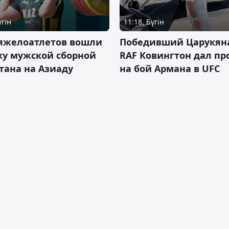
үгін
11:18, Бүгін
тяжелоатлетов вошли
Победивший Царукян
ку мужской сборной
RAF Ковингтон дал пр
тана на Азиаду
на бой Армана в UFC