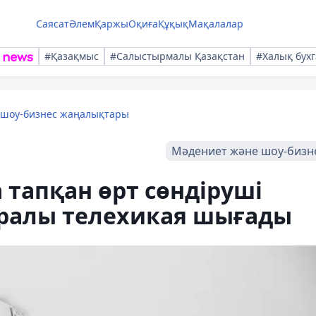
Саясат
Әлем
Қаржы
Оқиға
Құқық
Мақалалар
#Қазақмыс
#Салыстырмалы Қазақстан
#Халық бухг
 шоу-бизнес жаңалықтары
Мәдениет және шоу-бизн
 тапқан өрт сөндіруші
уралы телехикая шығады