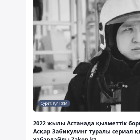
Сурет: ҚР ТЖМ
2022 жылы Астанада қызметтік бор
Асқар Забикулинг туралы сериал қ
хабарлайды Zakon.kz.