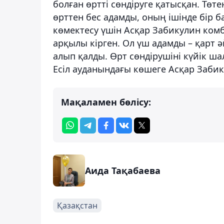
болған өртті сөндіруге қатысқан. Төт
өрттен бес адамды, оның ішінде бір 
көмектесу үшін Асқар Забикулин ком
арқылы кірген. Ол үш адамды – қарт 
алып қалды. Өрт сөндірушіні күйік ш
Есіл ауданындағы көшеге Асқар Заби
Мақаламен бөлісу:
Аида Тақабаева
Қазақстан