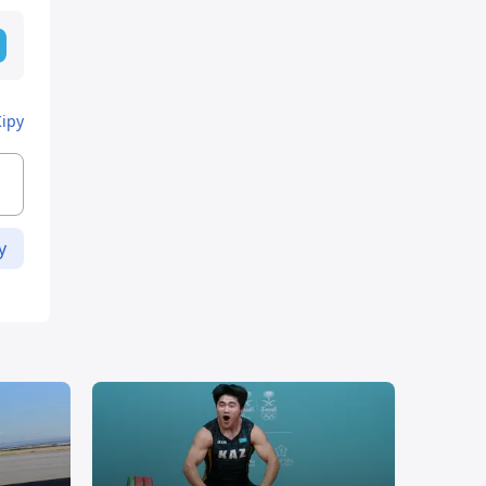
Кіру
у