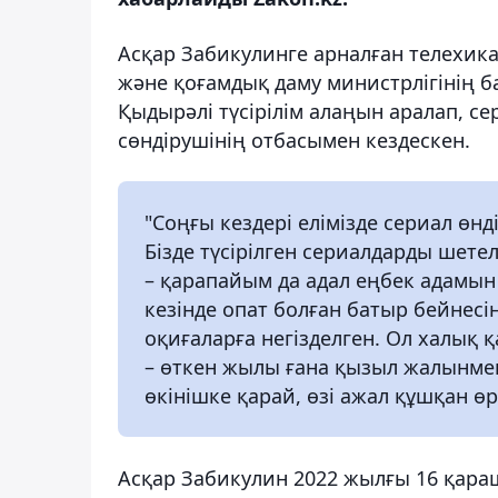
Асқар Забикулинге арналған телехика
және қоғамдық даму министрлігінің б
Қыдырәлі түсірілім алаңын аралап, 
сөндірушінің отбасымен кездескен.
"Соңғы кездері елімізде сериал өнд
Бізде түсірілген сериалдарды шетел
– қарапайым да адал еңбек адамын 
кезінде опат болған батыр бейнес
оқиғаларға негізделген. Ол халық 
– өткен жылы ғана қызыл жалынмен
өкінішке қарай, өзі ажал құшқан өр
Асқар Забикулин 2022 жылғы 16 қара