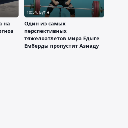
10:54, Бүгін
а на
Один из самых
огноз
перспективных
тяжелоатлетов мира Едыге
Емберды пропустит Азиаду