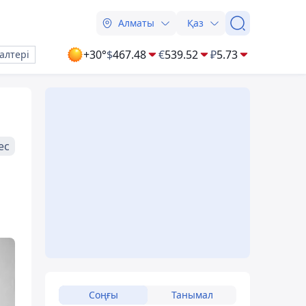
Алматы
Қаз
+30°
$
467.48
€
539.52
₽
5.73
алтері
ес
Соңғы
Танымал