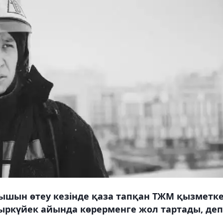
ышын өтеу кезінде қаза тапқан ТЖМ қызметке
ыркүйек айында көрерменге жол тартады, деп