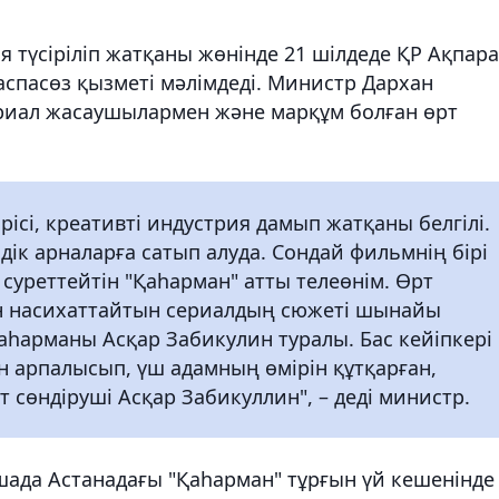
я түсіріліп жатқаны жөнінде 21 шілдеде ҚР Ақпара
аспасөз қызметі мәлімдеді. Министр Дархан
сериал жасаушылармен және марқұм болған өрт
ірісі, креативті индустрия дамып жатқаны белгілі.
дік арналарға сатып алуда. Сондай фильмнің бірі
суреттейтін "Қаhарман" атты телеөнім. Өрт
ін насихаттайтын сериалдың сюжеті шынайы
қаһарманы Асқар Забикулин туралы. Бас кейіпкері
 арпалысып, үш адамның өмірін құтқарған,
т сөндіруші Асқар Забикуллин", – деді министр.
шада Астанадағы "Қаһарман" тұрғын үй кешенінде