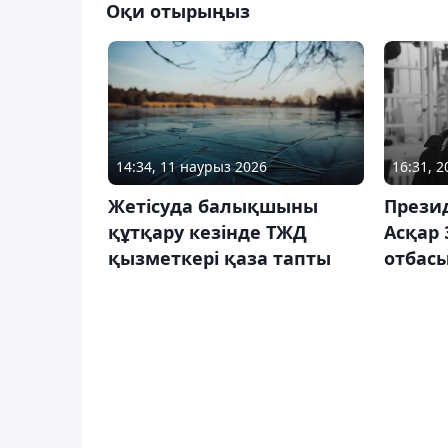
Оқи отырыңыз
14:34, 11 наурыз 2026
16:31, 
Жетісуда балықшыны
Презид
құтқару кезінде ТЖД
Асқар
қызметкері қаза тапты
отбасы