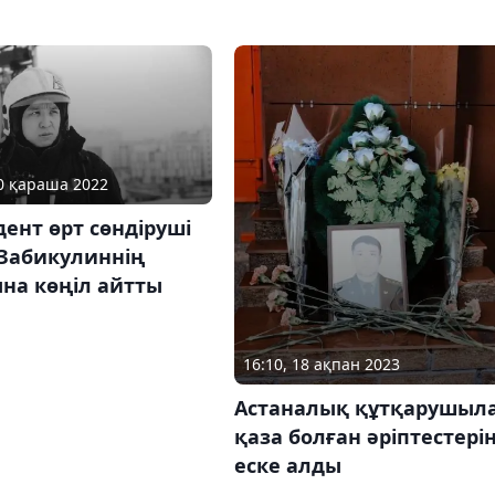
20 қараша 2022
ент өрт сөндіруші
 Забикулиннің
на көңіл айтты
16:10, 18 ақпан 2023
Астаналық құтқарушыл
қаза болған әріптестері
еске алды