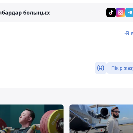
абардар болыңыз:
Пікір жаз