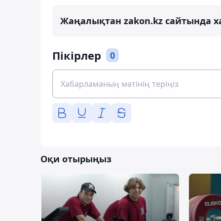
Жаңалықтан zakon.kz сайтында х
Пікірлер
0
Оқи отырыңыз