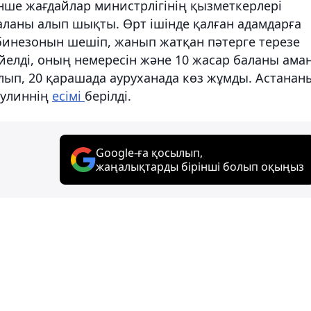
енше жағдайлар министрлігінің қызметкерлері
баланы алып шықты. Өрт ішінде қалған адамдарға
бинезонын шешіп, жанып жатқан пәтерге терезе
әйелді, оның немересін және 10 жасар баланы ама
алып, 20 қарашада ауруханада көз жұмды. Астанан
кулиннің
есімі
берілді.
Google-ға қосылып,
жаңалықтарды бірінші болып оқыңыз