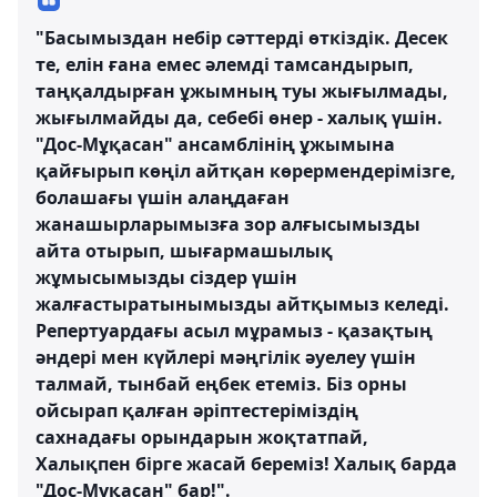
"Басымыздан небір сәттерді өткіздік. Десек
те, елін ғана емес әлемді тамсандырып,
таңқалдырған ұжымның туы жығылмады,
жығылмайды да, себебі өнер - халық үшін.
"Дос-Мұқасан" ансамблінің ұжымына
қайғырып көңіл айтқан көрермендерімізге,
болашағы үшін алаңдаған
жанашырларымызға зор алғысымызды
айта отырып, шығармашылық
жұмысымызды сіздер үшін
жалғастыратынымызды айтқымыз келеді.
Репертуардағы асыл мұрамыз - қазақтың
әндері мен күйлері мәңгілік әуелеу үшін
талмай, тынбай еңбек етеміз. Біз орны
ойсырап қалған әріптестеріміздің
сахнадағы орындарын жоқтатпай,
Халықпен бірге жасай береміз! Халық барда
"Дос-Мұқасан" бар!".