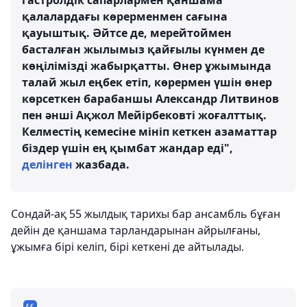
гастролдік сапарлармен қаншама
қалалардағы көрерменмен сағына
қауыштық. Әйтсе де, мерейтоймен
басталған жылымыз қайғылы күнмен де
көңілімізді жабырқатты. Өнер ұжымында
талай жыл еңбек етіп, көрермен үшін өнер
көрсеткен барабаншы Александр Литвинов
пен әнші Ақжол Мейірбековті жоғалттық.
Келместің кемесіне мініп кеткен азаматтар
біздер үшін ең қымбат жандар еді",
делінген
жазбада.
Сондай-ақ 55 жылдық тарихы бар ансамбль бұған
дейін де қаншама тарландарынан айрылғаны,
ұжымға бірі келіп, бірі кеткені де айтылады.