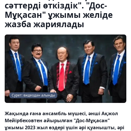
сәттерді өткіздік". "Дос-
Мұқасан" ұжымы желіде
жазба жариялады
Сурет: видеодан алынды
Жақында ғана ансамбль мүшесі, әнші Ақжол
Мейірбековтен айырылған "Дос-Мұқасан"
ұжымы 2023 жыл өздері үшін әрі қуанышты, әрі