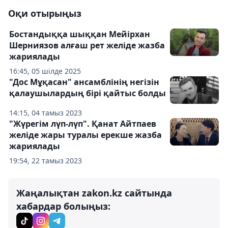
Оқи отырыңыз
Бостандыққа шыққан Мейірхан
Шерниязов алғаш рет желіде жазба
жариялады
16:45, 05 шілде 2025
"Дос Мұқасан" ансамблінің негізін
қалаушылардың бірі қайтыс болды
14:15, 04 тамыз 2023
"Жүрегім лүп-лүп". Қанат Айтпаев
желіде жары туралы ерекше жазба
жариялады
19:54, 22 тамыз 2023
Жаңалықтан zakon.kz сайтында
хабардар болыңыз: