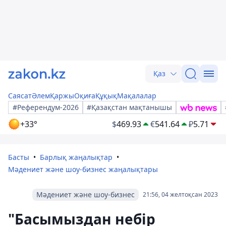
Қаз
Саясат
Әлем
Қаржы
Оқиға
Құқық
Мақалалар
#Референдум-2026
#Қазақстан мақтанышы
+33°
$
469.93
€
541.64
₽
5.71
Басты
Барлық жаңалықтар
Мәдениет және шоу-бизнес жаңалықтары
Мәдениет және шоу-бизнес
21:56, 04 желтоқсан 2023
"Басымыздан небір