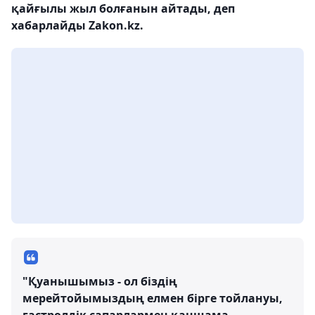
қайғылы жыл болғанын айтады, деп
хабарлайды Zakon.kz.
"Қуанышымыз - ол біздің
мерейтойымыздың елмен бірге тойлануы,