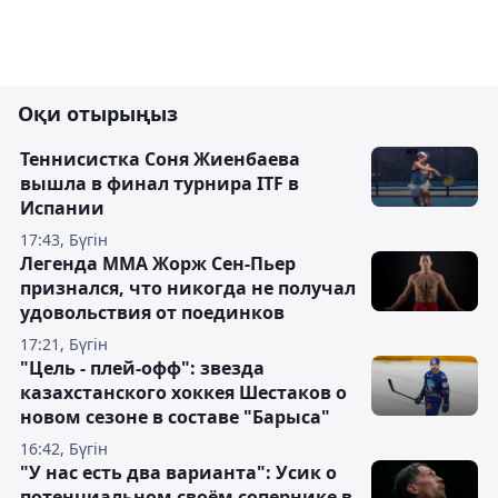
Оқи отырыңыз
Теннисистка Соня Жиенбаева
вышла в финал турнира ITF в
Испании
17:43, Бүгін
Легенда ММА Жорж Сен-Пьер
признался, что никогда не получал
удовольствия от поединков
17:21, Бүгін
"Цель - плей-офф": звезда
казахстанского хоккея Шестаков о
новом сезоне в составе "Барыса"
16:42, Бүгін
"У нас есть два варианта": Усик о
потенциальном своём сопернике в