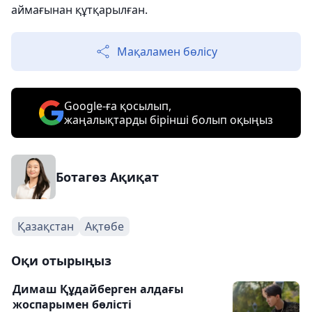
аймағынан құтқарылған.
Мақаламен бөлісу
Google-ға қосылып,
жаңалықтарды бірінші болып оқыңыз
Ботагөз Ақиқат
Қазақстан
Ақтөбе
Оқи отырыңыз
Димаш Құдайберген алдағы
жоспарымен бөлісті