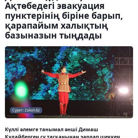
Ақтөбедегі эвакуация
пунктерінің біріне барып,
қарапайым халықтың
базыназын тыңдады
Сурет: Zakon.kz
Күллі әлемге танымал әнші Димаш
Құдайберген су тасқанынан зардап шеккен