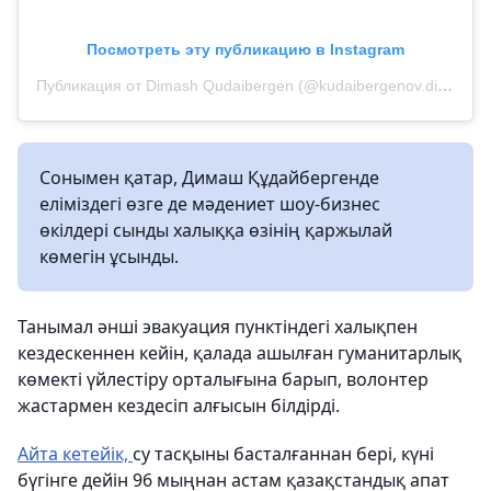
Посмотреть эту публикацию в Instagram
Публикация от Dimash Qudaibergen (@kudaibergenov.dimash)
Сонымен қатар, Димаш Құдайбергенде
еліміздегі өзге де мәдениет шоу-бизнес
өкілдері сынды халыққа өзінің қаржылай
көмегін ұсынды.
Танымал әнші эвакуация пунктіндегі халықпен
кездескеннен кейін, қалада ашылған гуманитарлық
көмекті үйлестіру орталығына барып, волонтер
жастармен кездесіп алғысын білдірді.
Айта кетейік,
су тасқыны басталғаннан бері, күні
бүгінге дейін 96 мыңнан астам қазақстандық апат