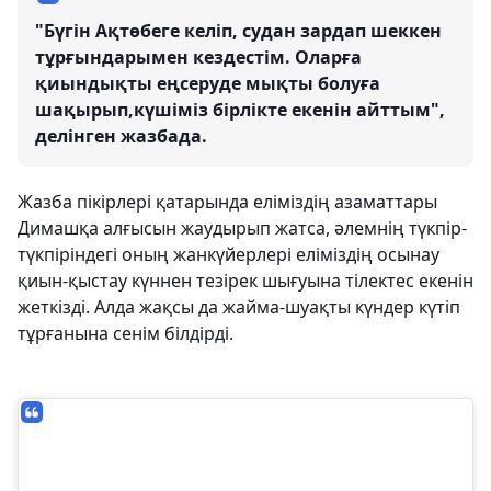
"Бүгін Ақтөбеге келіп, судан зардап шеккен
тұрғындарымен кездестім. Оларға
қиындықты еңсеруде мықты болуға
шақырып,күшіміз бірлікте екенін айттым",
делінген жазбада.
Жазба пікірлері қатарында еліміздің азаматтары
Димашқа алғысын жаудырып жатса, әлемнің түкпір-
түкпіріндегі оның жанкүйерлері еліміздің осынау
қиын-қыстау күннен тезірек шығуына тілектес екенін
жеткізді. Алда жақсы да жайма-шуақты күндер күтіп
тұрғанына сенім білдірді.