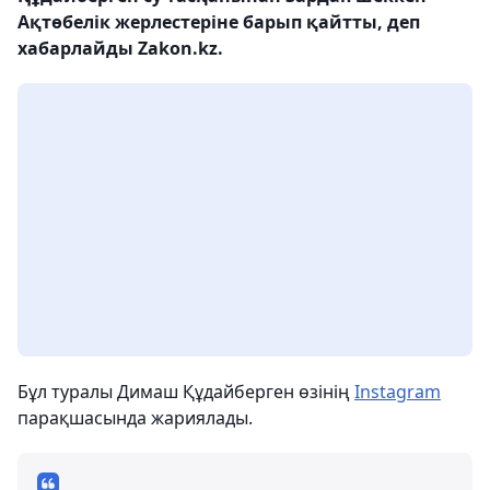
Ақтөбелік жерлестеріне барып қайтты, деп
хабарлайды Zakon.kz.
Бұл туралы Димаш Құдайберген өзінің
Instagram
парақшасында жариялады.