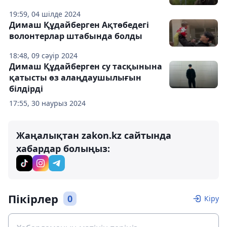
19:59, 04 шілде 2024
Димаш Құдайберген Ақтөбедегі
волонтерлар штабында болды
18:48, 09 сәуір 2024
Димаш Құдайберген су тасқынына
қатысты өз алаңдаушылығын
білдірді
17:55, 30 наурыз 2024
Жаңалықтан zakon.kz сайтында
хабардар болыңыз:
Пікірлер
0
Кіру