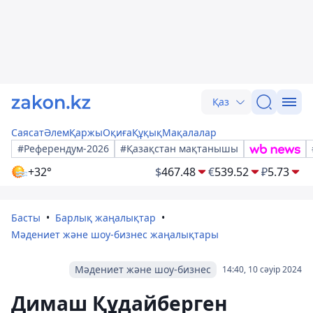
Қаз
Саясат
Әлем
Қаржы
Оқиға
Құқық
Мақалалар
#Референдум-2026
#Қазақстан мақтанышы
+32°
$
467.48
€
539.52
₽
5.73
Басты
Барлық жаңалықтар
Мәдениет және шоу-бизнес жаңалықтары
Мәдениет және шоу-бизнес
14:40, 10 сәуір 2024
Димаш Құдайберген