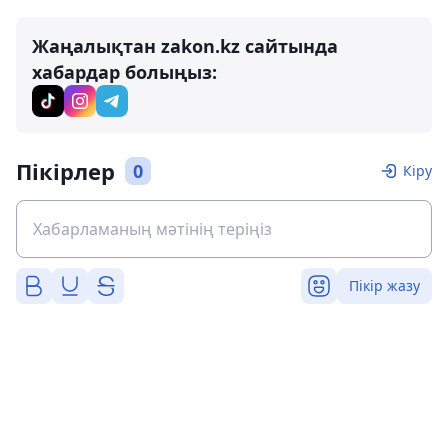
Жаңалықтан zakon.kz сайтында
хабардар болыңыз:
Пікірлер
0
Кіру
Пікір жазу