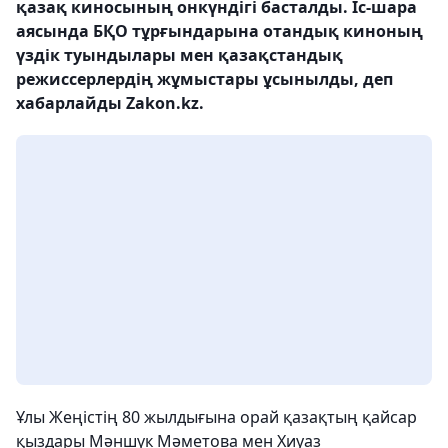
қазақ киносының онкүндігі басталды. Іс-шара
аясында БҚО тұрғындарына отандық киноның
үздік туындылары мен қазақстандық
режиссерлердің жұмыстары ұсынылды, деп
хабарлайды Zakon.kz.
Ұлы Жеңістің 80 жылдығына орай қазақтың қайсар
қыздары Мәншүк Мәметова мен Хиуаз