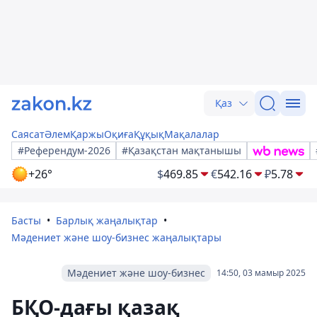
Қаз
Саясат
Әлем
Қаржы
Оқиға
Құқық
Мақалалар
#Референдум-2026
#Қазақстан мақтанышы
+26°
$
469.85
€
542.16
₽
5.78
Басты
Барлық жаңалықтар
Мәдениет және шоу-бизнес жаңалықтары
Мәдениет және шоу-бизнес
14:50, 03 мамыр 2025
БҚО-дағы қазақ