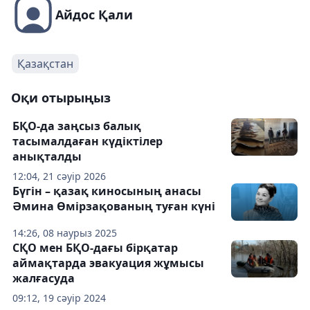
Айдос Қали
Қазақстан
Оқи отырыңыз
БҚО-да заңсыз балық
тасымалдаған күдіктілер
анықталды
12:04, 21 сәуір 2026
Бүгін – қазақ киносының анасы
Әмина Өмірзақованың туған күні
14:26, 08 наурыз 2025
СҚО мен БҚО-дағы бірқатар
аймақтарда эвакуация жұмысы
жалғасуда
09:12, 19 сәуір 2024