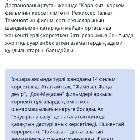
Доспанованың туған жерінде "Қара қыз" көркем
фильмінің көрсетілімі өтті. Режиссер Талғат
Теменовтың фильмі соғыс жылдарының
шындығымен қатар қан майдан ортасында
жанкешті ерлік көрсеткен батырларымыз бен тылда
жүріп қыруар еңбек еткен азаматтардың адами
құндылықтарын баяндайды.
Іс-шара аясында түрлі жанрдағы 14 фильм
көрсетіледі. Атап айтсақ, "Жамбыл. Жаңа
дәуір", "Дос-Мұқасан" фильмдері арқылы
көрнекті тұлғалардың өмірі мен
шығармашылығын көруге болады. Ал
"Бауырына салу" деп аталатын кинода
қазақтың дәстүрі анық көрсетіледі. Кішкентай
көрерменге "Тайқазан" деп аталатын
анимациялық туынды ұсынылады. Фильм