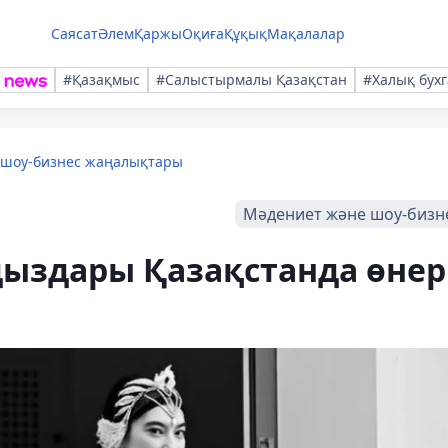
Саясат
Әлем
Қаржы
Оқиға
Құқық
Мақалалар
#Қазақмыс
#Салыстырмалы Қазақстан
#Халық бухг
 шоу-бизнес жаңалықтары
Мәдениет және шоу-бизн
дыздары Қазақстанда өнер