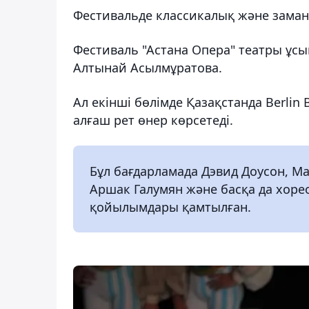
Фестивальде классикалық және заман
Фестиваль "Астана Опера" театры ұсы
Алтынай Асылмұратова.
Ал екінші бөлімде Қазақстанда Berli
алғаш рет өнер көрсетеді.
Бұл бағдарламада Дэвид Доусон, М
Аршак Галумян және басқа да хор
қойылымдары қамтылған.