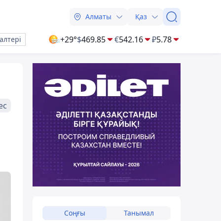
Алматы
Қаз
+29°
$
469.85
€
542.16
₽
5.78
алтері
ес
Соңғы
Танымал