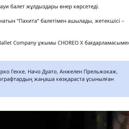
ауи балет жұлдыздары өнер көрсетеді.
натын "Пахита" балетімен ашылады, жетекшісі –
n Ballet Company ұжымы CHOREO X бағдарламасыме
арко Гекке, Начо Дуато, Анжелен Прельжокаж,
еографтардың жаңаша көзқараста ұсынылған