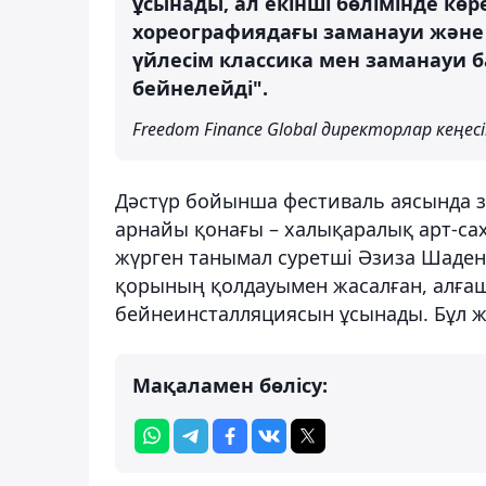
ұсынады, ал екінші бөлімінде кө
хореографиядағы заманауи және
үйлесім классика мен заманауи б
бейнелейді".
Freedom Finance Global директорлар кеңес
Дәстүр бойынша фестиваль аясында з
арнайы қонағы – халықаралық арт-са
жүрген танымал суретші Әзиза Шаден
қорының қолдауымен жасалған, алғаш 
бейнеинсталляциясын ұсынады. Бұл ж
Мақаламен бөлісу: