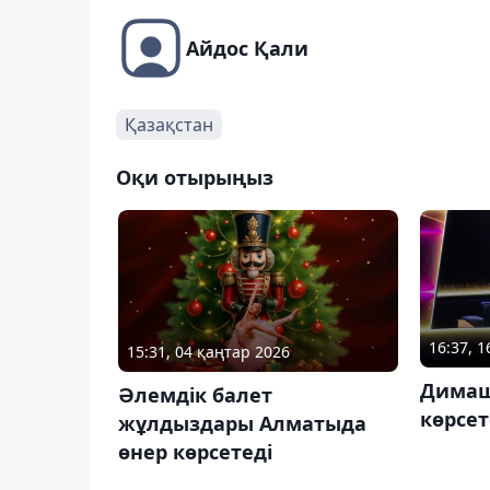
Айдос Қали
Қазақстан
Оқи отырыңыз
16:37, 
15:31, 04 қаңтар 2026
Димаш
Әлемдік балет
көрсет
жұлдыздары Алматыда
өнер көрсетеді