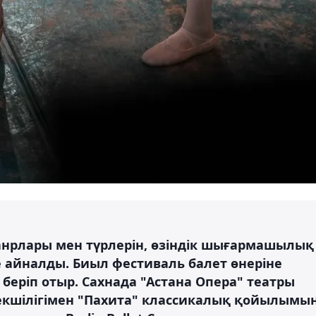
 жанрлары мен түрлерін, өзіндік шығармашылық
ге айналды. Биыл фестиваль балет өнеріне
беріп отыр. Сахнада "Астана Опера" театры
екшілігімен "Пахита" классикалық қойылымы