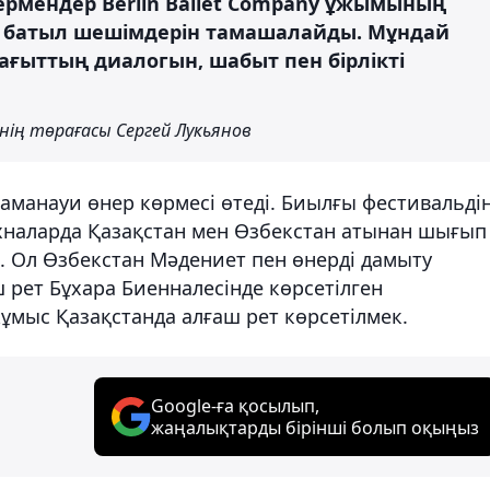
рермендер Berlin Ballet Company ұжымының
 батыл шешімдерін тамашалайды. Мұндай
ағыттың диалогын, шабыт пен бірлікті
інің төрағасы Сергей Лукьянов
аманауи өнер көрмесі өтеді. Биылғы фестивальді
хналарда Қазақстан мен Өзбекстан атынан шығып
. Ол Өзбекстан Мәдениет пен өнерді дамыту
рет Бұхара Биенналесінде көрсетілген
ұмыс Қазақстанда алғаш рет көрсетілмек.
Google-ға қосылып,
жаңалықтарды бірінші болып оқыңыз