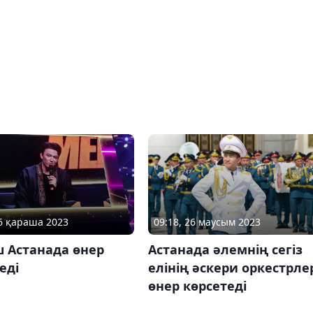
16 қараша 2023
09:18, 26 маусым 2023
 Астанада өнер
Астанада әлемнің сегіз
еді
елінің әскери оркестрле
өнер көрсетеді