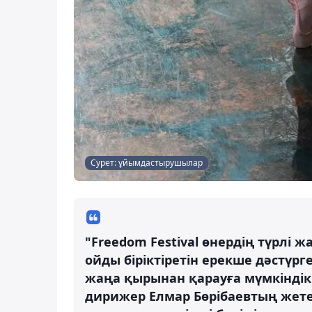
Сурет: ұйымдастырушылар
"Freedom Festival өнердің түрлі
ойды біріктіретін ерекше дәстүр
жаңа қырынан қарауға мүмкіндік 
дирижер Елмар Бөрібаевтың жет