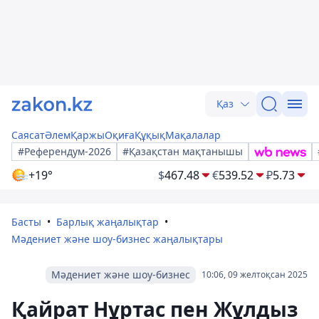
Қаз
Саясат
Әлем
Қаржы
Оқиға
Құқық
Мақалалар
#Референдум-2026
#Қазақстан мақтанышы
+19°
$
467.48
€
539.52
₽
5.73
Басты
Барлық жаңалықтар
Мәдениет және шоу-бизнес жаңалықтары
Мәдениет және шоу-бизнес
10:06, 09 желтоқсан 2025
Қайрат Нұртас пен Жұлдыз