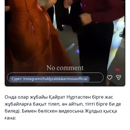
Сурет: Instagram/zhuldyzabdukarimovaofficial
Онда олар жұбайы Қайрат Нұртаспен бірге жас
жұбайларға бақыт тілеп, ән айтып, тіпті бірге би де
биледі. Бимен бөліскен видеосына Жұлдыз қысқа
ғана: