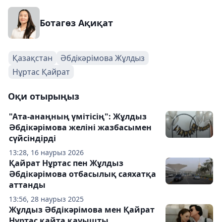
Ботагөз Ақиқат
Қазақстан
Әбдікәрімова Жұлдыз
Нұртас Қайрат
Оқи отырыңыз
"Ата-анаңның үмітісің": Жұлдыз
Әбдікәрімова желіні жазбасымен
сүйсіндірді
13:28, 16 наурыз 2026
Қайрат Нұртас пен Жұлдыз
Әбдікәрімова отбасылық саяхатқа
аттанды
13:56, 28 наурыз 2025
Жұлдыз Әбдікәрімова мен Қайрат
Нұртас қайта қауышты,