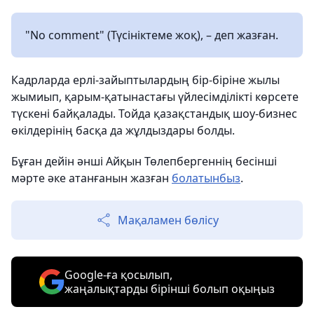
"No comment" (Түсініктеме жоқ), – деп жазған.
Кадрларда ерлі-зайыптылардың бір-біріне жылы
жымиып, қарым-қатынастағы үйлесімділікті көрсете
түскені байқалады. Тойда қазақстандық шоу-бизнес
өкілдерінің басқа да жұлдыздары болды.
Бұған дейін әнші Айқын Төлепбергеннің бесінші
мәрте әке атанғанын жазған
болатынбыз
.
Мақаламен бөлісу
Google-ға қосылып,
жаңалықтарды бірінші болып оқыңыз