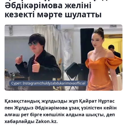
Әбдікәрімова желіні
кезекті мәрте шулатты
Сурет: Instagram/zhuldyzabdukarimovaofficial
Қазақстандық жұлдызды жұп Қайрат Нұртас
пен Жұлдыз Әбдікәрімова ұзақ үзілістен кейін
алғаш рет бірге көпшілік алдына шықты, деп
хабарлайды Zakon.kz.