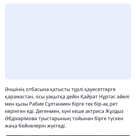
Әншінің отбасына қатысты түрлі қауесеттерге
қарамастан, осы уақытқа дейін Қайрат Нұртас әйелі
мен қызы Рабия Сұлтанмен бірге тек бір-ақ рет
көрінген еді. Дегенмен, күні кеше актриса Жұлдыз
Әбдікәрімова туыстарының тойынан бірге түскен
жаңа бейнелерін жүктеді.