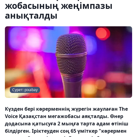
жобасының жеңімпазы
анықталды
Сурет: pixabay
Күзден бері көрерменнің жүрегін жаулаған The
Voice Қазақстан мегажобасы аяқталды. Өнер
додасына қатысуға 2 мыңға тарта адам өтініш
білдірген. Іріктеуден соң 65 үміткер "көрермен