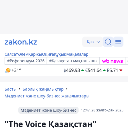
Қаз
Саясат
Әлем
Қаржы
Оқиға
Құқық
Мақалалар
#Референдум-2026
#Қазақстан мақтанышы
+31°
$
469.93
€
541.64
₽
5.71
Басты
Барлық жаңалықтар
Мәдениет және шоу-бизнес жаңалықтары
Мәдениет және шоу-бизнес
12:47, 28 желтоқсан 2025
"The Voice Қазақстан"