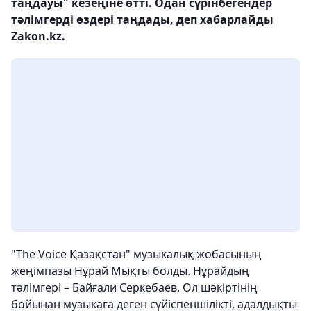
таңдауы" кезеңіне өтті. Одан сүрінбегендер
тәлімгерді өздері таңдады, деп хабарлайды
Zakon.kz.
"The Voice Қазақстан" музыкалық жобасының
жеңімпазы Нұрай Мықты болды. Нұрайдың
тәлімгері – Байғали Серкебаев. Ол шәкіртінің
бойынан музыкаға деген сүйіспеншілікті, адалдықты