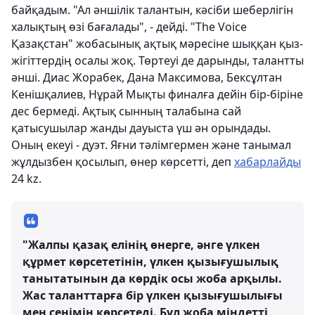
байқадым. "Ал әншілік талантын, кәсіби шеберлігін
халықтың өзі бағалады", - дейді. "The Voice
Қазақстан" жобасынық ақтық мәресіне шыққан қыз-
жігіттердің осалы жоқ. Төртеуі де дарынды, талантты
әнші. Диас Жорабек, Дана Максимова, Бексұлтан
Кенішқалиев, Нұрай Мықты финалға дейін бір-біріне
дес бермеді. Ақтық сынның талабына сай
қатысушылар жанды дауыста үш ән орындады.
Оның екеуі - дуэт. Яғни тәлімгермен және танымал
жұлдызбен қосылып, өнер көрсетті, деп
хабарлайды
24 kz.
"Жалпы қазақ елінің өнерге, әнге үлкен
құрмет көрсететінін, үлкен қызығушылық
танытатынын да көрдік осы жоба арқылы.
Жас таланттарға бір үлкен қызығушылығы
мен сенімін көрсетеді. Бұл жоба міндетті