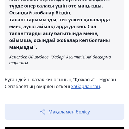
түрде өнер саласы үшін өте маңызды.
Осындай жобалар біздің
таланттарымызды, тек үлкен қалаларда
емес, ауыл-аймақтарда да көп. Сол
таланттарды ашу бағытында менің
ойымша, осындай жобалар көп болғаны
маңызды".
Кемелбек Ойшыбаев, "Хабар" Агенттігі АҚ басқарма
төрағасы
Бұған дейін қазақ киносының "Қожасы" – Нұрлан
Сегізбаевтың өмірден өткені
хабарланған
.
Мақаламен бөлісу