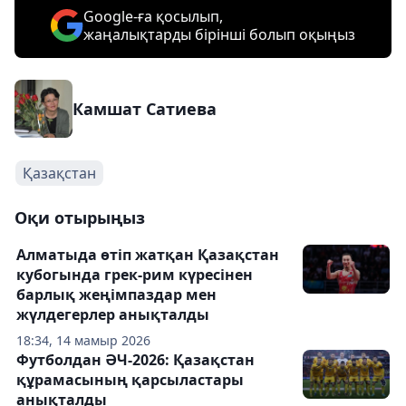
Google-ға қосылып,
жаңалықтарды бірінші болып оқыңыз
Камшат Сатиева
Қазақстан
Оқи отырыңыз
Алматыда өтіп жатқан Қазақстан
кубогында грек-рим күресінен
барлық жеңімпаздар мен
жүлдегерлер анықталды
18:34, 14 мамыр 2026
Футболдан ӘЧ-2026: Қазақстан
құрамасының қарсыластары
анықталды