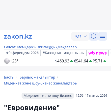
Қаз
Саясат
Әлем
Қаржы
Оқиға
Құқық
Мақалалар
#Референдум-2026
#Қазақстан мақтанышы
+23°
$
469.93
€
541.64
₽
5.71
Басты
Барлық жаңалықтар
Мәдениет және шоу-бизнес жаңалықтары
Мәдениет және шоу-бизнес
15:56, 17 мамыр 2026
"Евровидение"