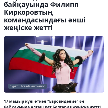
байқауында Филипп
Киркоровтың
командасындағы әнші
жеңіске жетті
Сурет: Threads/eurovision
17 мамыр күні өткен "Евровидение" ән
байқауында алғаш рет Болгария жеңіске жетті.