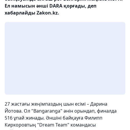
Ел намысын әнші DARA қорғады, деп
хабарлайды Zakon.kz.
27 жастағы жеңімпаздың шын есімі – Дарина
Йотова. Ол "Bangaranga" әнін орындап, финалда
516 ұпай жинады. Әншіні байқауға Филипп
Киркоровтың "Dream Team" командасы