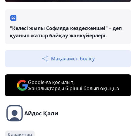
"Келесі жылы Софияда кездескенше!" – деп
қуанып жатыр байқау жанкүйерлері.
Мақаламен бөлісу
Google-ға қосылып,
жаңалықтарды бірінші болып оқыңыз
Айдос Қали
Қазақстан