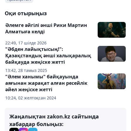
Оқи отырыңыз
Әлемге әйгілі әнші Рики Мартин
Алматыға келді
22:49, 17 шілде 2026
"Әбден лайықтысың!":
Қазақстандық әнші халықаралық
байқауда жеңіске жетті
13:42, 28 тамыз 2025
"Әлем ханымы" байқауында
аяғынан жарақат алған ресейлік
әйел жеңіске жетті
10:24, 02 желтоқсан 2024
Жаңалықтан zakon.kz сайтында
хабардар болыңыз: