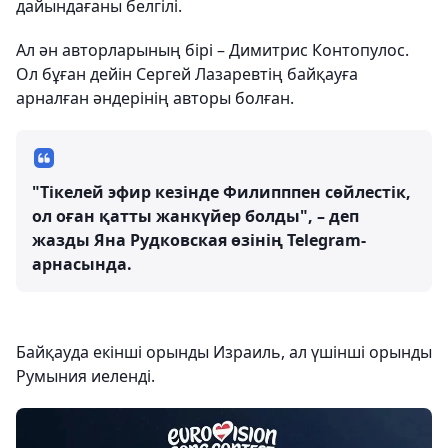
дайындағаны белгілі.
Ал ән авторларының бірі – Димитрис Контопулос.
Ол бұған дейін Сергей Лазаревтің байқауға
арналған әндерінің авторы болған.
"Тікелей эфир кезінде Филипппен сөйлестік,
ол оған қатты жанкүйер болды", – деп
жазды Яна Рудковская өзінің Telegram-
арнасында.
Байқауда екінші орынды Израиль, ал үшінші орынды
Румыния иеленді.