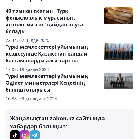
40 томнан асатын "Түркі
фольклорлық мұрасының
антологиясын" қайдан алуға
болады
22:44, 07 шілде 2026
Түркі мемлекеттері ұйымының
кездесуінде Қазақстан қандай
бастамаларды алға тартты
17:08, 19 қазан 2024
Түркі мемлекеттері ұйымының
Әділет министрлері Кеңесінің
бірінші отырысы
16:38, 09 қыркүйек 2024
Жаңалықтан zakon.kz сайтында
хабардар болыңыз: