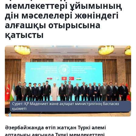
мемлекеттері ұйымының
дін мәселелері жөніндегі
алғашқы отырысына
қатысты
Сурет: ҚР Мәдениет және ақпарат министрлігінің баспасөз
қызметі
Әзербайжанда өтіп жатқан Түркі әлемі
апталығы аясында Түркі мемлекеттері