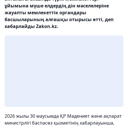
ұйымына мүше елдердің дін мәселелеріне
жауапты мемлекеттік органдары
басшыларының алғашқы отырысы өтті, деп
хабарлайды Zakon.kz.
2026 жылы 30 маусымда ҚР Мәдениет және ақпарат
министрлігі баспасөз қызметінің хабарлауынша,