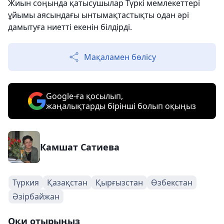
Жиын соңында қатысушылар Түркі мемлекеттері
ұйымы аясындағы ынтымақтастықты одан әрі
дамытуға ниетті екенін білдірді.
Мақаламен бөлісу
Google-ға қосылып,
жаңалықтарды бірінші болып оқыңыз
Камшат Сатиева
Түркия
Қазақстан
Қырғызстан
Өзбекстан
Әзірбайжан
Оқи отырыңыз