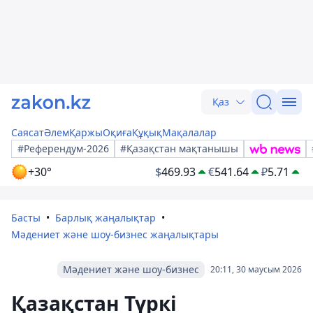
Қаз
Саясат
Әлем
Қаржы
Оқиға
Құқық
Мақалалар
#Референдум-2026
#Қазақстан мақтанышы
+30°
$
469.93
€
541.64
₽
5.71
Басты
Барлық жаңалықтар
Мәдениет және шоу-бизнес жаңалықтары
Мәдениет және шоу-бизнес
20:11, 30 маусым 2026
Қазақстан Түркі