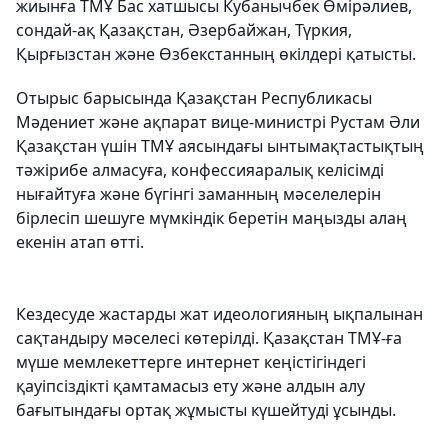
жиынға ТМҰ Бас хатшысы Кубанычбек Өмірәлиев,
сондай-ақ Қазақстан, Әзербайжан, Түркия,
Қырғызстан және Өзбекстанның өкілдері қатысты.
Отырыс барысында Қазақстан Республикасы
Мәдениет және ақпарат вице-министрі Рустам Әли
Қазақстан үшін ТМҰ аясындағы ынтымақтастықтың
тәжірибе алмасуға, конфессияаралық келісімді
нығайтуға және бүгінгі заманның мәселелерін
бірлесіп шешуге мүмкіндік беретін маңызды алаң
екенін атап өтті.
Кездесуде жастарды жат идеологияның ықпалынан
сақтандыру мәселесі көтерілді. Қазақстан ТМҰ-ға
мүше мемлекеттерге интернет кеңістігіндегі
қауіпсіздікті қамтамасыз ету және алдын алу
бағытындағы ортақ жұмысты күшейтуді ұсынды.