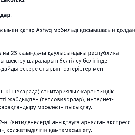
дар:
асымен қатар Ashyq мобильді қосымшасын қолдан
ылғы 23 қазандағы қаулысындағы республика
ты шектеу шараларын белгілеу бөлігінде
дайды ескере отырып, өзгерістер мен
 ішкі шекарада) санитариялық-карантиндік
тті жабдықпен (тепловизорлар), интернет-
арақтандыру мәселесін пысықтау.
2-ні (антиденелерді анықтауға арналған экспресс
ң қолжетімділігін қамтамасыз ету.