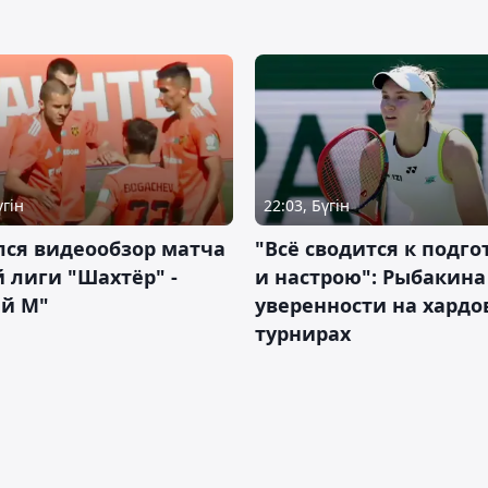
үгін
22:03, Бүгін
лся видеообзор матча
"Всё сводится к подго
 лиги "Шахтёр" -
и настрою": Рыбакина 
ий М"
уверенности на хардо
турнирах