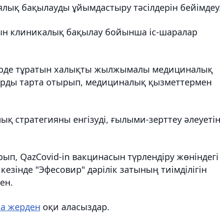
ық бақылауды ұйымдастыру тәсілдерін бейімдеу
рын клиникалық бақылау бойынша іс-шаралар
ерде тұратын халықты жылжымалы медициналық
рды тарта отырып, медициналық қызметтермен
қ стратегияны енгізуді, ғылыми-зерттеу әлеуеті
п, QazCovid-in вакцинасын түрлендіру жөніндегі
кезінде "Эфесовир" дәрілік затының тиімділігін
ен.
а жерден
оқи аласыздар.