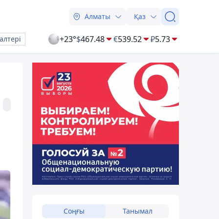
Алматы
Қаз
+23°
$
467.48
€
539.52
₽
5.73
алтері
Соңғы
Танымал