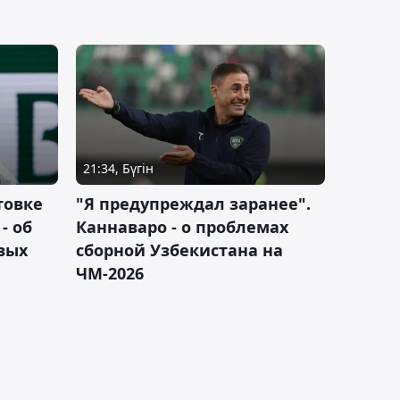
21:34, Бүгін
товке
"Я предупреждал заранее".
- об
Каннаваро - о проблемах
вых
сборной Узбекистана на
ЧМ-2026