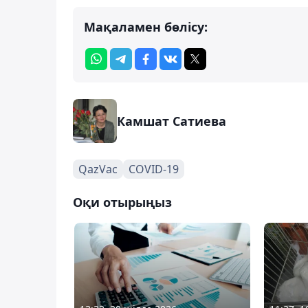
Мақаламен бөлісу:
Камшат Сатиева
QazVac
COVID-19
Оқи отырыңыз