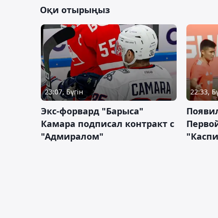
Оқи отырыңыз
23:07, Бүгін
22:33, Б
Экс-форвард "Барыса"
Появи
Камара подписал контракт с
Первой
"Адмиралом"
"Касп