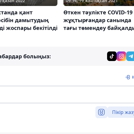
09:54, 19 желтоқсан 2021
0 қазан 2022
Өткен тәулікте COVID-19
станда қант
жұқтырғандар санында
әсібін дамытудың
тағы төмендеу байқалд
і жоспары бекітілді
абардар болыңыз:
Пікір жаз