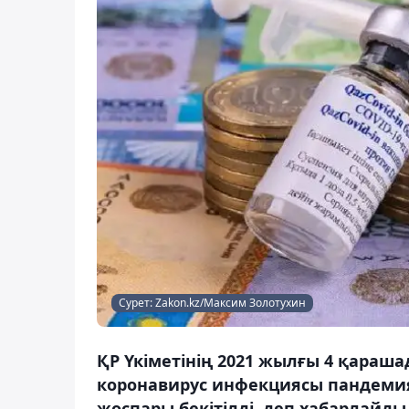
Сурет: Zakon.kz/Максим Золотухин
ҚР Үкіметінің 2021 жылғы 4 қараш
коронавирус инфекциясы пандемия
жоспары бекітілді, деп хабарлайды