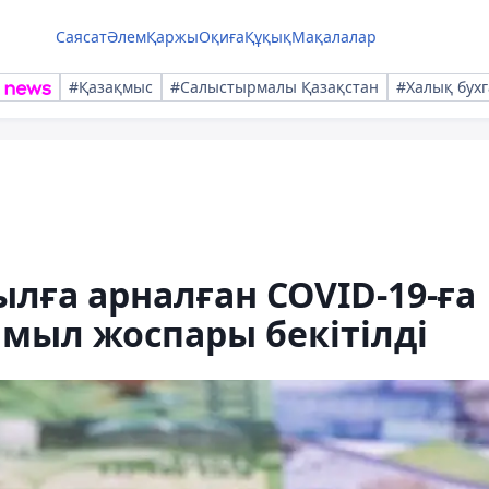
Саясат
Әлем
Қаржы
Оқиға
Құқық
Мақалалар
#Қазақмыс
#Салыстырмалы Қазақстан
#Халық бухг
ылға арналған COVID-19-ға
имыл жоспары бекітілді