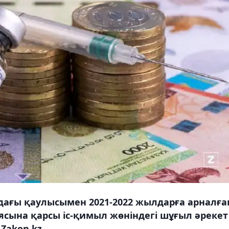
адағы қаулысымен 2021-2022 жылдарға арналға
сына қарсы іс-қимыл жөніндегі шұғыл әрекет
 Zakon.kz