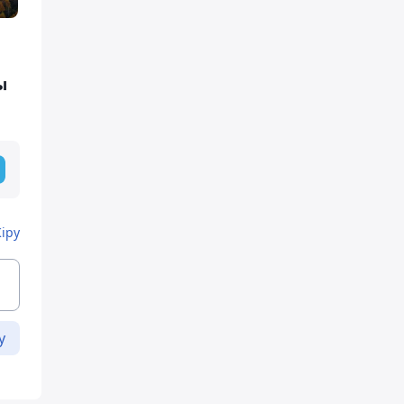
ы
Кіру
у