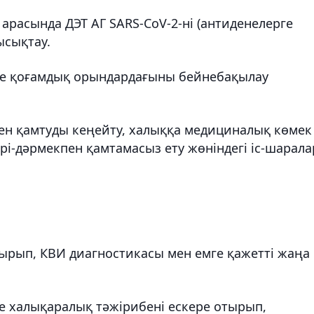
арасында ДЭТ АГ SARS-CoV-2-ні (антиденелерге
ысықтау.
нде қоғамдық орындардағыны бейнебақылау
ен қамтуды кеңейту, халыққа медициналық көмек
рі-дәрмекпен қамтамасыз ету жөніндегі іс-шарала
ырып, КВИ диагностикасы мен емге қажетті жаңа
не халықаралық тәжірибені ескере отырып,