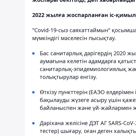
2022 жылға жоспарланған іс-қимыл
"Covid-19-сыз саяхаттаймын" қосымш
мүмкіндігі мәселесін пысықтау.
Бас санитарлық дәрігердің 2020 ж
аумағына келетін адамдарға қатыс
санитарлық-эпидемиологиялық жағ
толықтырулар енгізу.
Өткізу пункттерін (ЕАЭО елдерімен
бақылауды жүзеге асыру үшін қаже
байланыспен және үй-жайлармен ж
Дәріхана желісіне ДЭТ АГ SARS-CoV-
тестер) шығару, оған деген халықты