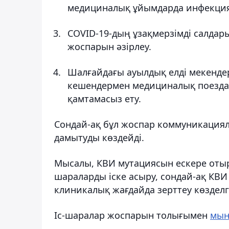
медициналық ұйымдарда инфекциял
COVID-19-дың ұзақмерзімді салда
жоспарын әзірлеу.
Шалғайдағы ауылдық елді мекенд
кешендермен медициналық поезда
қамтамасыз ету.
Сондай-ақ бұл жоспар коммуникациялы
дамытуды көздейді.
Мысалы, КВИ мутациясын ескере отыры
шараларды іске асыру, сондай-ақ КВИ 
клиникалық жағдайда зерттеу көзделг
Іс-шаралар жоспарын толығымен
мын