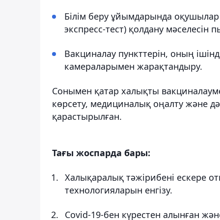
Білім беру ұйымдарында оқушылар 
экспресс-тест) қолдану мәселесін п
Вакциналау пункттерін, оның іші
камераларымен жарақтандыру.
Сонымен қатар халықты вакциналаум
көрсету, медициналық оңалту және дә
қарастырылған.
Тағы жоспарда бары:
Халықаралық тәжірибені ескере от
технологияларын енгізу.
Covid-19-бен күрестен алынған жә