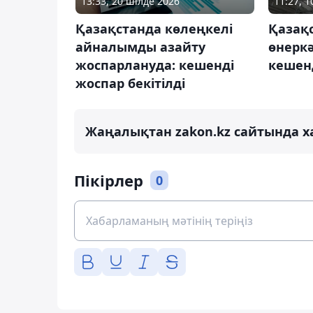
13:33, 20 шілде 2026
11:27, 1
Қазақстанда көлеңкелі
Қазақ
айналымды азайту
өнерк
жоспарлануда: кешенді
кешенд
жоспар бекітілді
Жаңалықтан zakon.kz сайтында х
Пікірлер
0