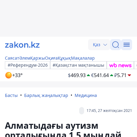
Қаз
Саясат
Әлем
Қаржы
Оқиға
Құқық
Мақалалар
#Референдум-2026
#Қазақстан мақтанышы
+33°
$
469.93
€
541.64
₽
5.71
Басты
Барлық жаңалықтар
Медицина
17:45, 27 желтоқсан 2021
Алматыдағы аутизм
орталығында 1,5 мыңдай