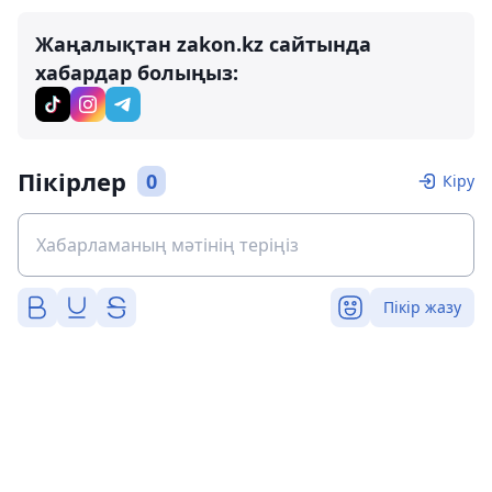
Жаңалықтан zakon.kz сайтында
хабардар болыңыз:
Пікірлер
0
Кіру
Пікір жазу