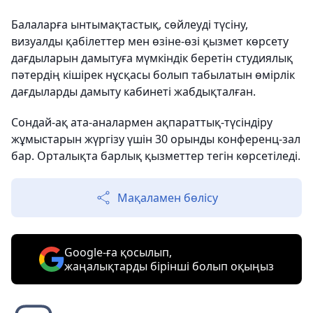
Балаларға ынтымақтастық, сөйлеуді түсіну,
визуалды қабілеттер мен өзіне-өзі қызмет көрсету
дағдыларын дамытуға мүмкіндік беретін студиялық
пәтердің кішірек нұсқасы болып табылатын өмірлік
дағдыларды дамыту кабинеті жабдықталған.
Сондай-ақ ата-аналармен ақпараттық-түсіндіру
жұмыстарын жүргізу үшін 30 орынды конференц-зал
бар. Орталықта барлық қызметтер тегін көрсетіледі.
Мақаламен бөлісу
Google-ға қосылып,
жаңалықтарды бірінші болып оқыңыз