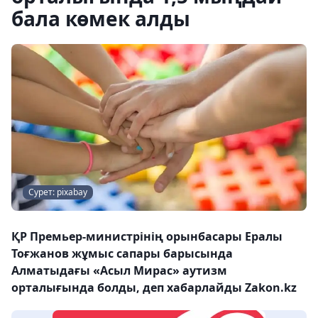
бала көмек алды
Сурет: pixabay
ҚР Премьер-министрінің орынбасары Ералы
Тоғжанов жұмыс сапары барысында
Алматыдағы «Асыл Мирас» аутизм
орталығында болды, деп хабарлайды Zakon.kz