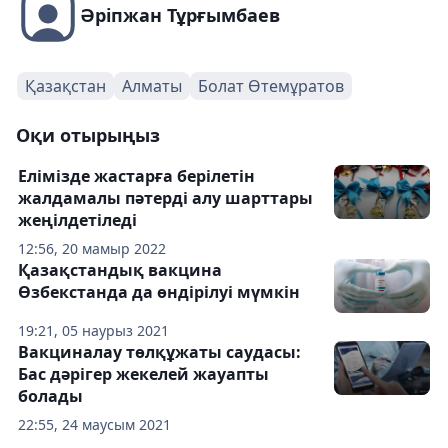
Әріпжан Тұрғымбаев
Қазақстан
Алматы
Болат Өтемұратов
Оқи отырыңыз
Елімізде жастарға берілетін
жалдамалы пәтерді алу шарттары
жеңілдетіледі
12:56, 20 мамыр 2022
Қазақстандық вакцина
Өзбекстанда да өндірілуі мүмкін
19:21, 05 наурыз 2021
Вакциналау төлқұжаты саудасы:
Бас дәрігер жекелей жауапты
болады
22:55, 24 маусым 2021