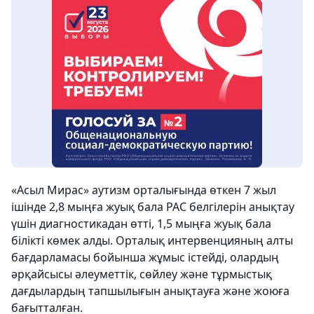
«Асыл Мирас» аутизм орталығында өткен 7 жыл
ішінде 2,8 мыңға жуық бала РАС белгілерін анықтау
үшін диагностикадан өтті, 1,5 мыңға жуық бала
білікті көмек алды. Орталық интервенцияның алты
бағдарламасы бойынша жұмыс істейді, олардың
әрқайсысы әлеуметтік, сөйлеу және тұрмыстық
дағдылардың тапшылығын анықтауға және жоюға
бағытталған.