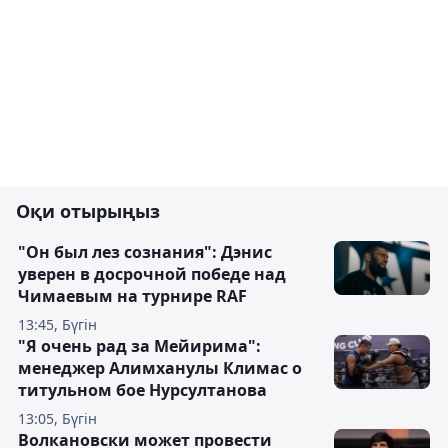
Оқи отырыңыз
"Он был лез сознания": Дэнис
уверен в досрочной победе над
Чимаевым на турнире RAF
13:45, Бүгін
"Я очень рад за Мейирима":
менеджер Алимханулы Климас о
титульном бое Нурсултанова
13:05, Бүгін
Волкановски может провести