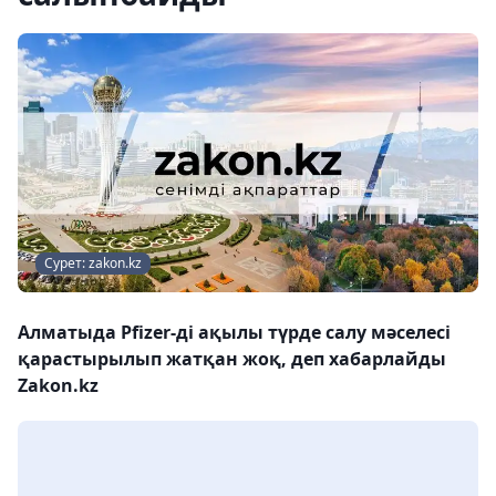
Сурет: zakon.kz
Алматыда Pfizer-ді ақылы түрде салу мәселесі
қарастырылып жатқан жоқ, деп хабарлайды
Zakon.kz