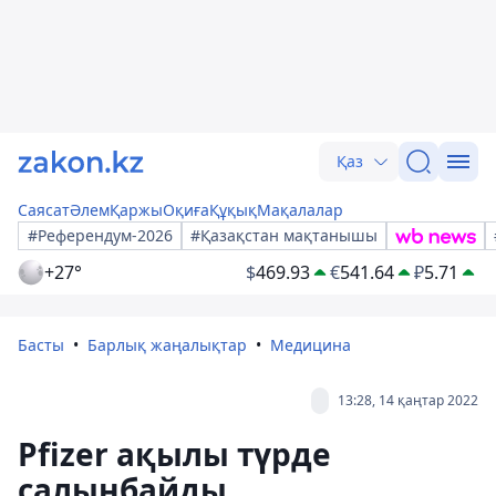
Қаз
Саясат
Әлем
Қаржы
Оқиға
Құқық
Мақалалар
#Референдум-2026
#Қазақстан мақтанышы
+27°
$
469.93
€
541.64
₽
5.71
Басты
Барлық жаңалықтар
Медицина
13:28, 14 қаңтар 2022
Pfizer ақылы түрде
салынбайды