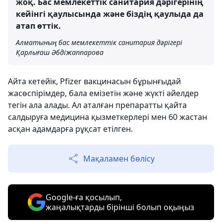
жоқ. Бас мемлекеттік санитария дәрігерінің
кейінгі қаулысында және біздің қаулыда да
атап өттік.
Алматының бас мемлекеттік санитария дәрігері
Қарлығаш Әбдіжаппарова
Айта кетейік, Pfizer вакцинасын бұрынғыдай
жасөспірімдер, бала емізетін және жүкті әйелдер
тегін ала алады. Ал аталған препаратты қайта
салдыруға медицина қызметкерлері мен 60 жастан
асқан адамдарға рұқсат етілген.
Мақаламен бөлісу
Google-ға қосылып,
жаңалықтарды бірінші болып оқыңыз