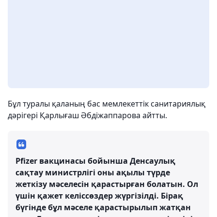
Бұл туралы қаланың бас мемлекеттік санитариялық
дәрігері Қарлығаш Әбдіжаппарова айтты.
Pfizer вакцинасы бойынша Денсаулық
сақтау министрлігі оны ақылы түрде
жеткізу мәселесін қарастырған болатын. Ол
үшін қажет келіссөздер жүргізілді. Бірақ
бүгінде бұл мәселе қарастырылып жатқан