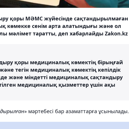
ыру қоры МӘМС жүйесінде сақтандырылмаған
қ көмекке сенім арта алатындығы және ол
алы мәлімет таратты, деп хабарлайды Zakon.kz
дыру қоры медициналық көмектің бірыңғай
әне тегін медициналық көмектің кепілдік
інде және міндетті медициналық сақтандыру
тілген медициналық қызметтер үшін ақы
дырылған
» мәртебесі бар азаматтарға ұсынылады.