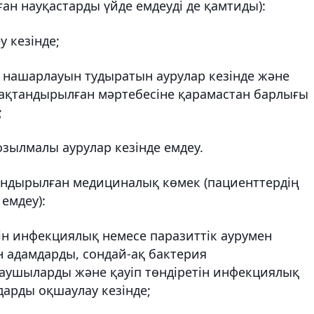
ан науқастарды үйде емдеуді де қамтиды):
у кезінде;
ң нашарлауын тудыратын аурулар кезінде және
 сақтандырылған мәртебесіне қарамастан барлығы
;
зылмалы аурулар кезінде емдеу.
андырылған медициналық көмек (пациенттердің
 емдеу):
тін инфекциялық немесе паразиттік аурумен
н адамдарды, сондай-ақ бактерия
аушыларды және қауіп төндіретін инфекциялық
мдарды оқшаулау кезінде;