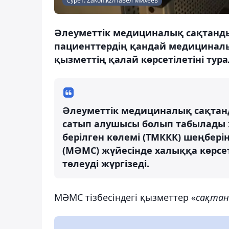
Сурет: Zakon.kz/Павел Михеев
Әлеуметтік медициналық сақтанд
пациенттердің қандай медициналы
қызметтің қалай көрсетілетіні тур
Әлеуметтік медициналық сақтан
сатып алушысы болып табылады ж
берілген көлемі (ТМККК) шеңбер
(МӘМС) жүйесінде халыққа көрсе
төлеуді жүргізеді.
МӘМС тізбесіндегі қызметтер «
сақтан