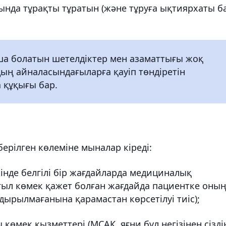
нда тұрақты тұратын (және тұруға ықтиярхаты б
ша болатын шетелдіктер мен азаматтығы жоқ
дың айналасындағыларға қауіп төндіретін
 құқығы бар.
берілген көлеміне мыналар кіреді:
інде белгілі бір жағдайларда медициналық
ғыл көмек қажет болған жағдайда пациентке оны
ырылмағанына қарамастан көрсетілуі тиіс);
өмек қызметтері (МСАК, яғни бұл негізінен сізді