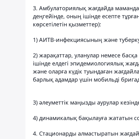
3. Амбулаториялық жағдайда маманд
деңгейінде, оның ішінде есепте тұрғ
көрсетілетін қызметтер):
1) АИТВ-инфекциясының және туберк
2) жарақаттар, уланулар немесе басқа
ішінде елдегі эпидемиологиялық жағ
және оларға күдік туындаған жағдайл
барлық адамдар үшін мобильді брига
3) әлеуметтік маңызды аурулар кезінд
4) динамикалық бақылауға жататын со
4. Стационарды алмастыратын жағда