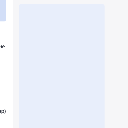
не
ар)