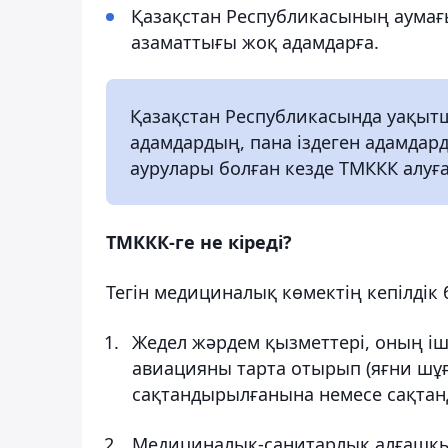
Қазақстан Республикасының аумағы
азаматтығы жоқ адамдарға.
Қазақстан Республикасында уақыт
адамдардың, пана іздеген адамдар
аурулары болған кезде ТМККК алуға
ТМККК-ге не кіреді?
Тегін медициналық көмектің кепілдік 
Жедел жәрдем қызметтері, оның іш
авиацияны тарта отырып (яғни шұ
сақтандырылғанына немесе сақтанд
Медициналық-санитарлық алғашқы к