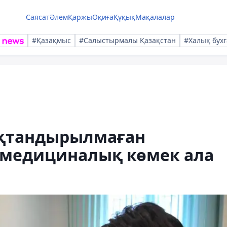
Саясат
Әлем
Қаржы
Оқиға
Құқық
Мақалалар
#Қазақмыс
#Салыстырмалы Қазақстан
#Халық бухг
ақтандырылмаған
 медициналық көмек ала