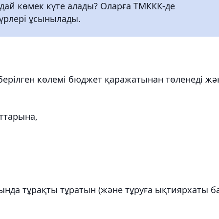
дай көмек күте алады? Оларға ТМККК-де
үрлері ұсынылады.
 берілген көлемі бюджет қаражатынан төленеді жә
ттарына,
нда тұрақты тұратын (және тұруға ықтиярхаты б