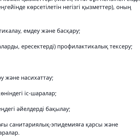
гейінде көрсетілетін негізгі қызметтер), оның
тикалау, емдеу және басқару;
ларды, ересектерді) профилактикалық тексеру;
у және насихаттау;
өніндегі іс-шаралар;
еңдегі әйелдерді бақылау;
ағы санитариялық-эпидемияға қарсы және
аралар.