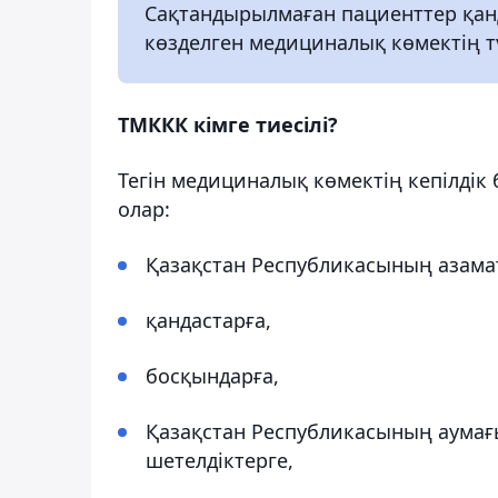
Сақтандырылмаған пациенттер қан
көзделген медициналық көмектің т
ТМККК кімге тиесілі?
Тегін медициналық көмектің кепілдік
олар:
Қазақстан Республикасының азама
қандастарға,
босқындарға,
Қазақстан Республикасының аумағы
шетелдіктерге,