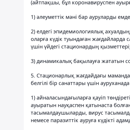
(айтпақшы, бұл коронавируспен ауырғ
1) әлеуметтік мәні бар ауруларды емде
2) елдегі эпидемиологиялық ахуалды
оларға күдік туындаған жағдайларда
үшін үйдегі стационардың қызметтері
3) динамикалық бақылауға жататын со
5. Стационарлық жағдайдағы маманд
белгілі бір санаттары үшін ауруханада
1) айналасындағыларға қауіп төндіре
ауыратын науқаспен қатынаста болға
тасымалдаушыларды, вирус тасымалд
немесе паразиттік ауруға күдікті ада