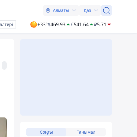
Алматы
Қаз
+33°
$
469.93
€
541.64
₽
5.71
алтері
Соңғы
Танымал