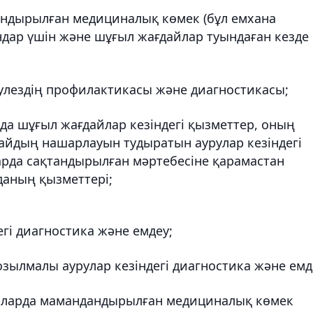
андырылған медициналық көмек (бұл емхана
андар үшін және шұғыл жағдайлар туындаған кезде
улездің профилактикасы және диагностикасы;
 да шұғыл жағдайлар кезіндегі қызметтер, оның
дайдың нашарлауын тудыратын аурулар кезіндегі
арда сақтандырылған мәртебесіне қарамастан
даның қызметтері;
егі диагностика және емдеу;
зылмалы аурулар кезіндегі диагностика және емд
йларда мамандандырылған медициналық көмек