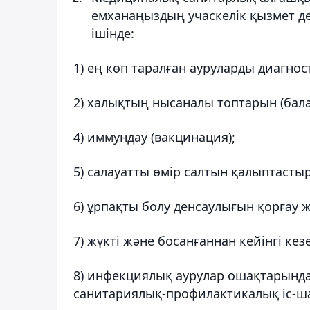
емханаңыздың учаскелік қызмет дең
ішінде:
1) ең көп таралған ауруларды диагнос
2) халықтың нысаналы топтарын (бала
4) иммундау (вакцинация);
5) салауатты өмір салтын қалыптастыр
6) ұрпақты болу денсаулығын қорғау ж
7) жүкті және босанғаннан кейінгі кез
8) инфекциялық аурулар ошақтарынд
санитариялық-профилактикалық іс-ш