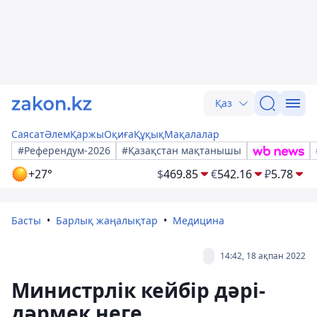
Қаз
Саясат
Әлем
Қаржы
Оқиға
Құқық
Мақалалар
#Референдум-2026
#Қазақстан мақтанышы
+27°
$
469.85
€
542.16
₽
5.78
Басты
Барлық жаңалықтар
Медицина
14:42, 18 ақпан 2022
Министрлік кейбір дәрі-
дәрмек неге