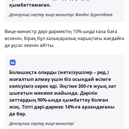
қымбаттамаған.
Денсаулық сақтау вице-министрі Жандос Бүркітбаев
Вице-министр дәрі-дәрмектің 10%-ында ғана баға
өскенін, бірақ бұл халықаралық нарықтағы жағдайға
да ұқсас екенін айтты.
Болашақта оларды (жеткізушілер – ред.)
жоғалтып алмау үшін біз осындай өсімге
келісуіміз керек еді. Әңгіме 300-ге жуық зат
шығатын мекеме жайында. Дәрілік
заттардың 90%-ында қымбаттау болған
жоқ. Тіпті дәрі-дәрмек 14%-ға арзандағаны
да бар.
Денсаулық сақтау вице-министрі