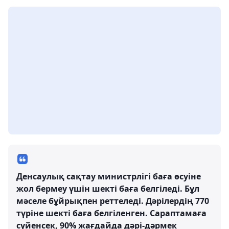
Денсаулық сақтау министрлігі баға өсуіне
жол бермеу үшін шекті баға белгіледі. Бұл
мәселе бұйрықпен реттеледі. Дәрілердің 770
түріне шекті баға белгіленген. Сараптамаға
сүйенсек, 90% жағдайда дәрі-дәрмек