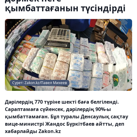
қымбаттағанын түсіндірді
Сурет: Zakon.kz/Павел Михеев
Дәрілердің 770 түріне шекті баға белгіленді.
Сараптамаға сүйенсек, дәрілердің 90%-ы
қымбаттамаған. Бұл туралы Денсаулық сақтау
вице-министрі Жандос Бүркітбаев айтты, деп
хабарлайды Zakon.kz