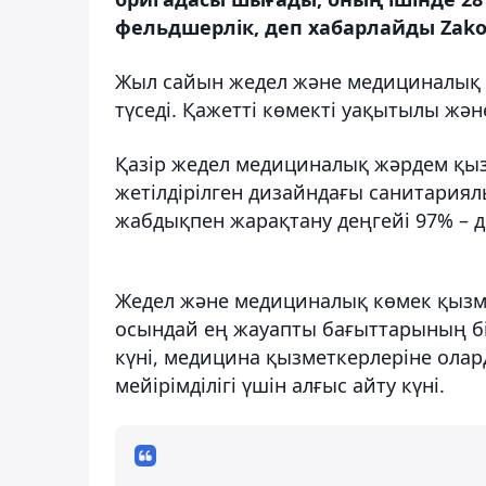
фельдшерлік, деп хабарлайды Zako
Жыл сайын жедел және медициналық 
түседі. Қажетті көмекті уақытылы жән
Қазір жедел медициналық жәрдем қызм
жетілдірілген дизайндағы санитариялы
жабдықпен жарақтану деңгейі 97% – д
Жедел және медициналық көмек қызме
осындай ең жауапты бағыттарының бір
күні, медицина қызметкерлеріне ола
мейірімділігі үшін алғыс айту күні.