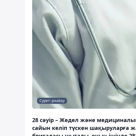
Сурет: pixabay
28 сәуір – Жедел және медициналық
сайын келіп түскен шақыруларға ж
бригадасы шығады, оның ішінде 281