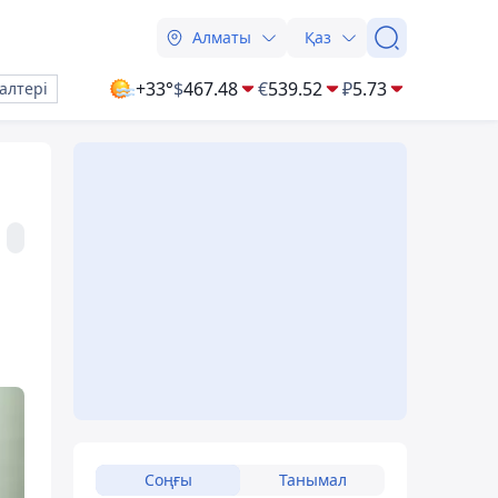
Алматы
Қаз
+33°
$
467.48
€
539.52
₽
5.73
алтері
і
Соңғы
Танымал