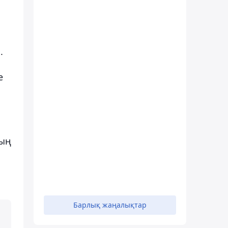
.
е
дың
Барлық жаңалықтар