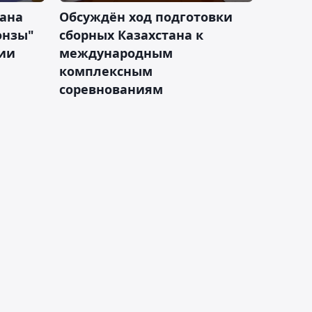
тана
Обсуждён ход подготовки
онзы"
сборных Казахстана к
зии
международным
комплексным
соревнованиям