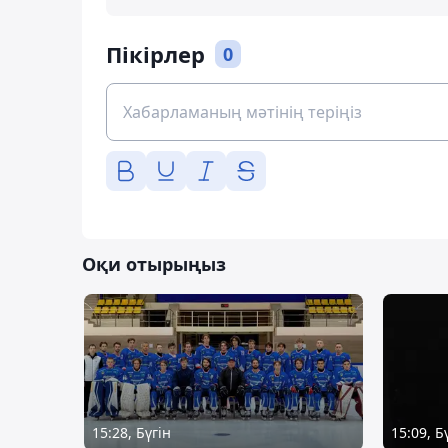
Пікірлер
0
Оқи отырыңыз
15:28, Бүгін
15:09, Б