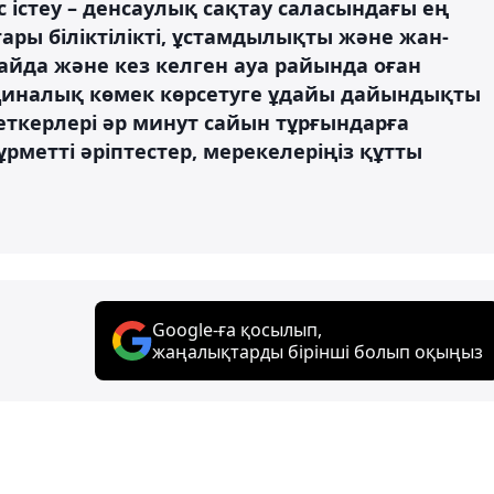
істеу – денсаулық сақтау саласындағы ең
ары біліктілікті, ұстамдылықты және жан-
дайда және кез келген ауа райында оған
иналық көмек көрсетуге ұдайы дайындықты
еткерлері әр минут сайын тұрғындарға
рметті әріптестер, мерекелеріңіз құтты
Google-ға қосылып,
жаңалықтарды бірінші болып оқыңыз