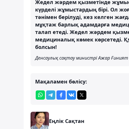
Жедел жәрдем қызметінде жұмыс 
күрделі жұмыстардың бірі. Ол жоғ
тәнімен берілуді, кез келген жағ
мұқтаж барлық адамдарға медиц
талап етеді. Жедел жәрдем қызм
медициналық көмек көрсетеді. Құ
болсын!
Денсаулық сақтау министрі Ажар Ғиният
Мақаламен бөлісу:
Еңлік Сақтан