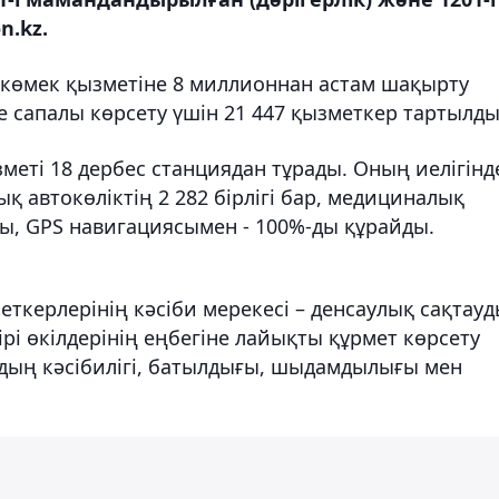
n.kz.
көмек қызметіне 8 миллионнан астам шақырту
е сапалы көрсету үшін 21 447 қызметкер тартылды
еті 18 дербес станциядан тұрады. Оның иелігінд
қ автокөліктің 2 282 бірлігі бар, медициналық
ы, GPS навигациясымен - 100%-ды құрайды.
ткерлерінің кәсіби мерекесі – денсаулық сақтау
і өкілдерінің еңбегіне лайықты құрмет көрсету
рдың кәсібилігі, батылдығы, шыдамдылығы мен