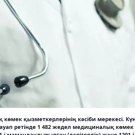
 көмек қызметкерлерінің кәсіби мерекесі. Кү
ауап ретінде 1 482 жедел медициналық көмек
-і мамандандырылған (дәрігерлік) және 1201-і