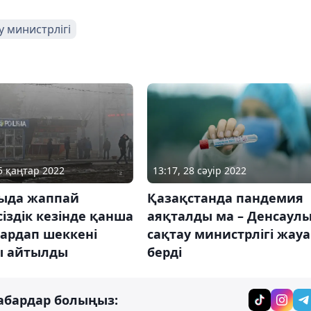
 министрлігі
05 қаңтар 2022
13:17, 28 сәуір 2022
ыда жаппай
Қазақстанда пандемия
сіздік кезінде қанша
аяқталды ма – Денсаул
зардап шеккені
сақтау министрлігі жау
ы айтылды
берді
абардар болыңыз: