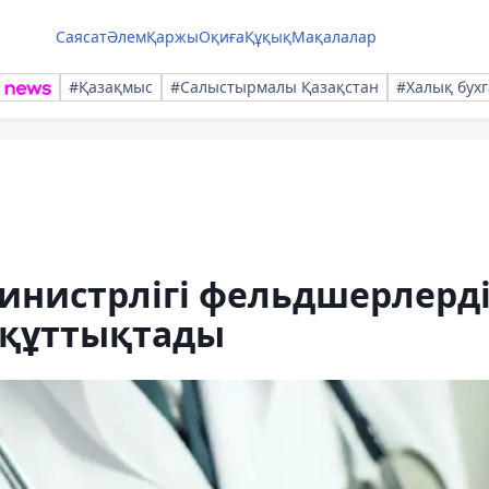
Саясат
Әлем
Қаржы
Оқиға
Құқық
Мақалалар
#Қазақмыс
#Салыстырмалы Қазақстан
#Халық бухг
инистрлігі фельдшерлерд
 құттықтады