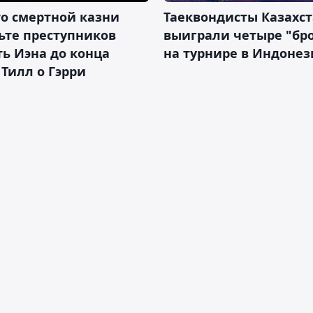
о смертной казни
Таеквондисты Казахс
ьте преступников
выиграли четыре "бр
ь Иэна до конца
на турнире в Индоне
 Тилл о Гэрри