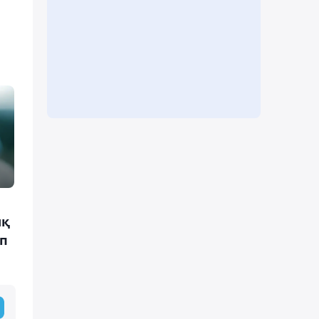
ық
ап