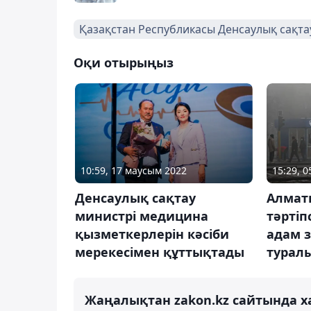
Қазақстан Республикасы Денсаулық сақтау
Оқи отырыңыз
10:59, 17 маусым 2022
15:29, 
Денсаулық сақтау
Алмат
министрі медицина
тәртіп
қызметкерлерін кәсіби
адам 
мерекесімен құттықтады
турал
Жаңалықтан zakon.kz сайтында х