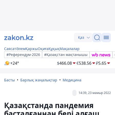
Қаз
Саясат
Әлем
Қаржы
Оқиға
Құқық
Мақалалар
#Референдум-2026
#Қазақстан мақтанышы
+24°
$
466.08
€
538.56
₽
5.65
Басты
Барлық жаңалықтар
Медицина
14:39, 23 мамыр 2022
Қазақстанда пандемия
басталғаннан бері алғаш