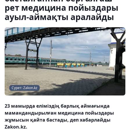
рет медицина пойыздары
ауыл-аймақты аралайды
Сурет: Zakon.kz
23 мамырда еліміздің барлық аймағында
мамандандырылған медицина пойыздары
жұмысын қайта бастады, деп хабарлайды
Zakon.kz.