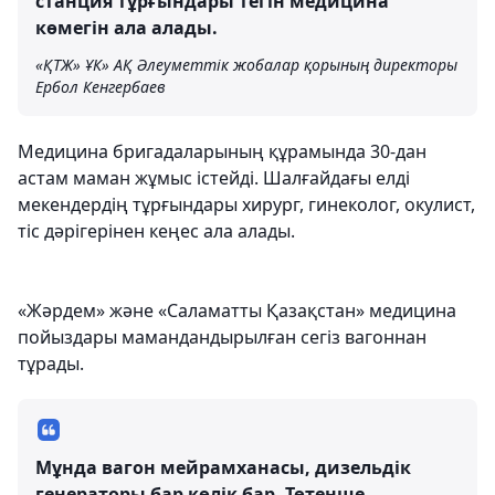
станция тұрғындары тегін медицина
көмегін ала алады.
«ҚТЖ» ҰК» АҚ Әлеуметтік жобалар қорының директоры
Ербол Кенгербаев
Медицина бригадаларының құрамында 30-дан
астам маман жұмыс істейді. Шалғайдағы елді
мекендердің тұрғындары хирург, гинеколог, окулист,
тіс дәрігерінен кеңес ала алады.
«Жәрдем» және «Саламатты Қазақстан» медицина
пойыздары мамандандырылған сегіз вагоннан
тұрады.
Мұнда вагон мейрамханасы, дизельдік
генераторы бар көлік бар. Төтенше