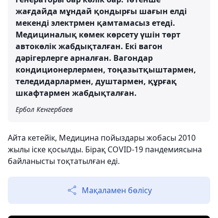
жағдайда мұндай қондырғы шағын елді
мекенді электрмен қамтамасыз етеді.
Медициналық көмек көрсету үшін төрт
автокөлік жабдықталған. Екі вагон
дәрігерлерге арналған. Вагондар
кондиционерлермен, тоңазытқыштармен,
теледидарлармен, душтармен, құрғақ
шкафтармен жабдықталған.
Ербол Кенгербаев
Айта кетейік, Медицина пойыздары жобасы 2010
жылы іске қосылды. Бірақ COVID-19 пандемиясына
байланысты тоқтатылған еді.
Мақаламен бөлісу