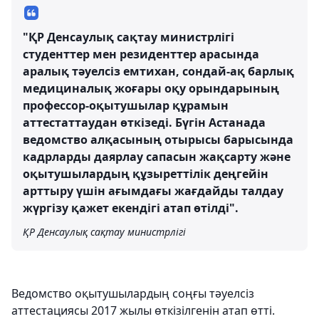
"ҚР Денсаулық сақтау министрлігі
студенттер мен резиденттер арасында
аралық тәуелсіз емтихан, сондай-ақ барлық
медициналық жоғары оқу орындарының
профессор-оқытушылар құрамын
аттестаттаудан өткізеді. Бүгін Астанада
ведомство алқасының отырысы барысында
кадрларды даярлау сапасын жақсарту және
оқытушылардың құзыреттілік деңгейін
арттыру үшін ағымдағы жағдайды талдау
жүргізу қажет екендігі атап өтілді".
ҚР Денсаулық сақтау министрлігі
Ведомство оқытушылардың соңғы тәуелсіз
аттестациясы 2017 жылы өткізілгенін атап өтті.