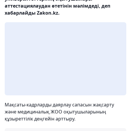
аттестациялаудан өтетінін мәлімдеді, деп
хабарлайды Zakon.kz.
Мақсаты-кадрларды даярлау сапасын жақсарту
және медициналық ЖОО оқытушыларының
құзыреттілік деңгейін арттыру.