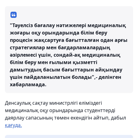
"Тәуелсіз бағалау нәтижелері медициналық
жоғары оқу орындарында білім беру
процесін жақсартуға бағытталған одан арғы
стратегиялар мен бағдарламалардың
әзірлемесі үшін, сондай-ақ медициналық
білім беру мен ғылыми қызметті
дамытудың басым бағыттарын айқындау
үшін пайдаланылатын болады",- делінген
хабарламада.
Денсаулық сақтау министрлігі еліміздегі
медициналық оқу орындарында студенттерді
даярлау сапасының төмен екендігін айтып, дабыл
қағуда.