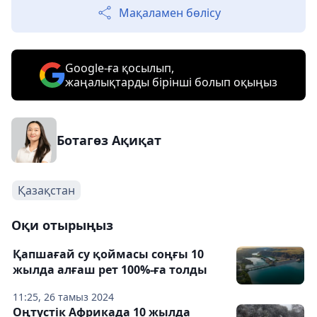
Мақаламен бөлісу
Google-ға қосылып,
жаңалықтарды бірінші болып оқыңыз
Ботагөз Ақиқат
Қазақстан
Оқи отырыңыз
Қапшағай су қоймасы соңғы 10
жылда алғаш рет 100%-ға толды
11:25, 26 тамыз 2024
Оңтүстік Африкада 10 жылда