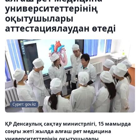
университеттерінің
оқытушылары
аттестациялаудан өтеді
Сурет: gov.kz
ҚР Денсаулық сақтау министрлігі, 15 мамырда
соңғы жеті жылда алғаш рет медицина
университеттерінің оқытушылары