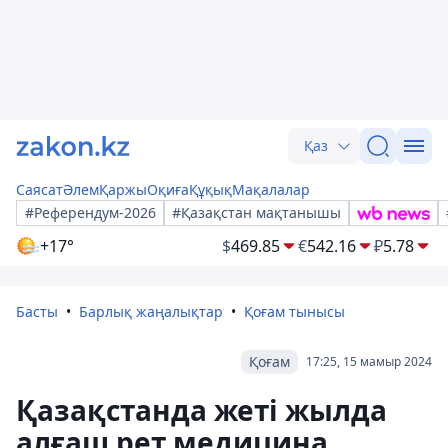
Қаз
Саясат
Әлем
Қаржы
Оқиға
Құқық
Мақалалар
#Референдум-2026
#Қазақстан мақтанышы
+17°
$
469.85
€
542.16
₽
5.78
Басты
Барлық жаңалықтар
Қоғам тынысы
Қоғам
17:25, 15 мамыр 2024
Қазақстанда жеті жылда
алғаш рет медицина