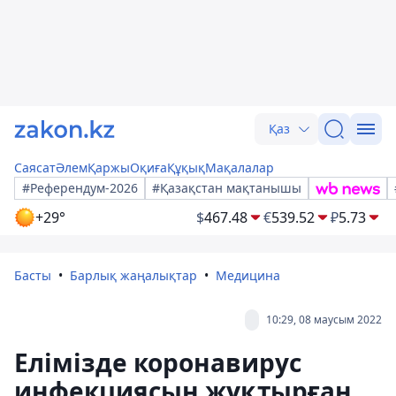
Қаз
Саясат
Әлем
Қаржы
Оқиға
Құқық
Мақалалар
#Референдум-2026
#Қазақстан мақтанышы
+29°
$
467.48
€
539.52
₽
5.73
Басты
Барлық жаңалықтар
Медицина
10:29, 08 маусым 2022
Елімізде коронавирус
инфекциясын жұқтырған