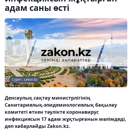
адам саны өсті
Сурет: zakon.kz
Денсаулық сақтау министрлігінің
Санитариялық-эпидемиологиялық бақылау
комитеті өткен тәулікте коронавирус
инфекциясын 17 адам жұқтырғанын мәлімдеді,
деп хабарлайды Zakon.kz.