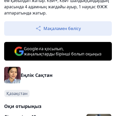
ем қабылдап жатыр. КВИ+, КВИ- шалдыққандардың
арасында 4 адамның жағдайы ауыр, 1 науқас ӨЖЖ
аппаратында жатыр.
Мақаламен бөлісу
Google-ға қосылып,
жаңалықтарды бірінші болып оқыңыз
Еңлік Сақтан
Қазақстан
Оқи отырыңыз