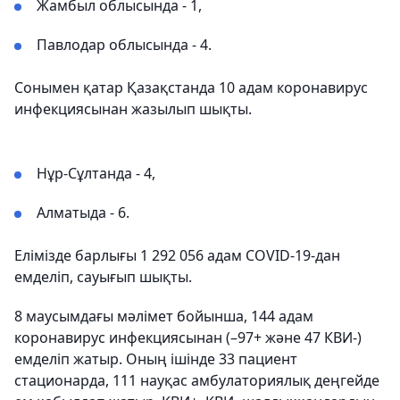
Жамбыл облысында - 1,
Павлодар облысында - 4.
Сонымен қатар Қазақстанда 10 адам коронавирус
инфекциясынан жазылып шықты.
Нұр-Сұлтанда - 4,
Алматыда - 6.
Елімізде барлығы 1 292 056 адам COVID-19-дан
емделіп, сауығып шықты.
8 маусымдағы мәлімет бойынша, 144 адам
коронавирус инфекциясынан (–97+ және 47 КВИ-)
емделіп жатыр. Оның ішінде 33 пациент
стационарда, 111 науқас амбулаториялық деңгейде