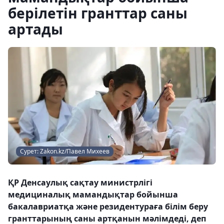
берілетін гранттар саны
артады
Сурет: Zakon.kz/Павел Михеев
ҚР Денсаулық сақтау министрлігі
медициналық мамандықтар бойынша
бакалавриатқа және резидентураға білім беру
гранттарының саны артқанын мәлімдеді, деп