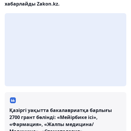
хабарлайды Zakon.kz.
Қазіргі уақытта бакалавриатқа барлығы
2700 грант бөлінді: «Мейірбике ісі»,
«Фармация», «Жалпы медицина/