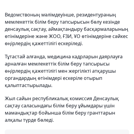
Ведомствоның мәлімдеуінше, резидентураның
мемлекеттік білім беру тапсырысын бөлу кезінде
денсаулық сақтау, аймақтандыру басқармаларының
өтінімдеріне және ЖОО, ҒЗИ, ҰО өтінімдеріне сәйкес
өңірлердің қажеттілігі ескеріледі.
Тұтастай алғанда, медицина кадрларын даярлауға
арналған мемлекеттік білім беру тапсырысы
өңірлердің қажеттілігі мен жергілікті атқарушы
органдардың өтінімдері ескеріле отырып
қалыптастырылады.
Жыл сайын республикалық комиссия Денсаулық
сақтау саласындағы білім беру ұйымдары үшін
мамандықтар бойынша білім беру гранттарын
алқалы түрде бөледі.