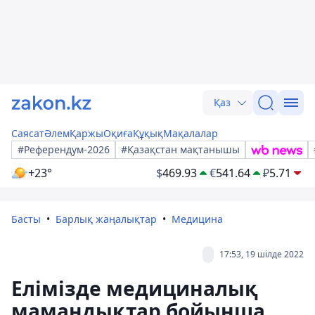
Қаз
Саясат
Әлем
Қаржы
Оқиға
Құқық
Мақалалар
#Референдум-2026
#Қазақстан мақтанышы
+23°
$
469.93
€
541.64
₽
5.71
Басты
Барлық жаңалықтар
Медицина
17:53, 19 шілде 2022
Елімізде медициналық
мамандықтар бойынша