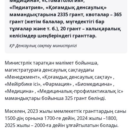
Медицина», «Стоматология»,
«Педиатрия», «Қоғамдық денсаулық»
мамандықтарына 2335 грант, квоталар – 365
грант (жетім балалар, мүгедектігі бар
тұлғалар және т. б.), 20 грант – халықаралық
келісімдер шеңберіндегі гранттар.
ҚР Денсаулық сақтау министрлігі
Министрлік таратқан мәлімет бойынша,
магистратураға денсаулық сақтаудағы
«Менеджмент», «Қоғамдық денсаулық сақтау» ,
«Мейірбике ісі», «Фармация» , «Биомедицина» ,
«Медицина» , «Медициналық-профилактикалық іс»
мамандықтары бойынша 325 грант бөлінді.
Мәселен, 2023 жылы мемлекеттік гранттардың саны
1500-дің орнына 1700-ге дейін, 2024 жылы –1800,
2025 жылы – 2000-ға дейін ұлғайтылатын болады.