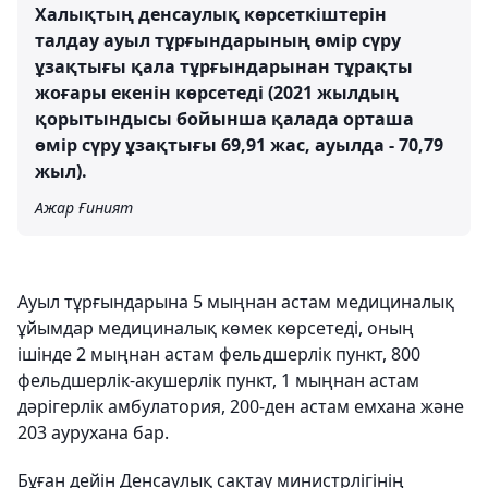
Халықтың денсаулық көрсеткіштерін
талдау ауыл тұрғындарының өмір сүру
ұзақтығы қала тұрғындарынан тұрақты
жоғары екенін көрсетеді (2021 жылдың
қорытындысы бойынша қалада орташа
өмір сүру ұзақтығы 69,91 жас, ауылда - 70,79
жыл).
Ажар Ғиният
Ауыл тұрғындарына 5 мыңнан астам медициналық
ұйымдар медициналық көмек көрсетеді, оның
ішінде 2 мыңнан астам фельдшерлік пункт, 800
фельдшерлік-акушерлік пункт, 1 мыңнан астам
дәрігерлік амбулатория, 200-ден астам емхана және
203 аурухана бар.
Бұған дейін Денсаулық сақтау министрлігінің