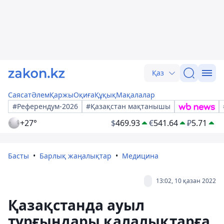
Қаз
Саясат
Әлем
Қаржы
Оқиға
Құқық
Мақалалар
#Референдум-2026
#Қазақстан мақтанышы
+27°
$
469.93
€
541.64
₽
5.71
Басты
Барлық жаңалықтар
Медицина
13:02, 10 қазан 2022
Қазақстанда ауыл
тұрғындары қалалықтарға