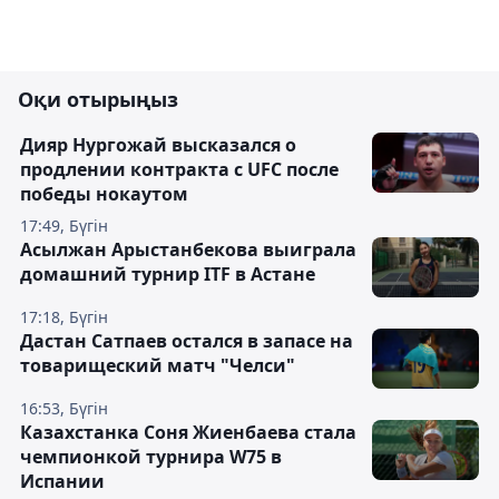
Оқи отырыңыз
Дияр Нургожай высказался о
продлении контракта с UFC после
победы нокаутом
17:49, Бүгін
Асылжан Арыстанбекова выиграла
домашний турнир ITF в Астане
17:18, Бүгін
Дастан Сатпаев остался в запасе на
товарищеский матч "Челси"
16:53, Бүгін
Казахстанка Соня Жиенбаева стала
чемпионкой турнира W75 в
Испании