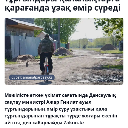
қарағанда ұзақ өмір сүреді
Сурет: amanаtpartiasy.kz
Мәжілісте өткен үкімет сағатында Денсаулық
сақтау министрі Ажар Ғиният ауыл
тұрғындарының өмір сүру ұзақтығы қала
тұрғындарынан тұрақты түрде жоғары екенін
айтты, деп хабарлайды Zakon.kz