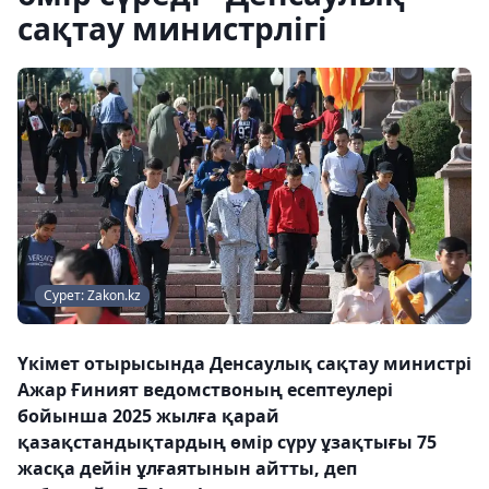
сақтау министрлігі
Сурет: Zakon.kz
Үкімет отырысында Денсаулық сақтау министрі
Ажар Ғиният ведомствоның есептеулері
бойынша 2025 жылға қарай
қазақстандықтардың өмір сүру ұзақтығы 75
жасқа дейін ұлғаятынын айтты, деп