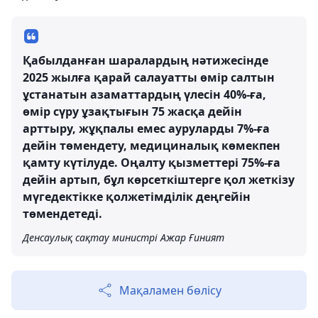
Қабылданған шаралардың нәтижесінде
2025 жылға қарай салауатты өмір салтын
ұстанатын азаматтардың үлесін 40%-ға,
өмір сүру ұзақтығын 75 жасқа дейін
арттыру, жұқпалы емес ауруларды 7%-ға
дейін төмендету, медициналық көмекпен
қамту күтілуде. Оңалту қызметтері 75%-ға
дейін артып, бұл көрсеткіштерге қол жеткізу
мүгедектікке қолжетімділік деңгейін
төмендетеді.
Денсаулық сақтау министрі Ажар Ғиният
Мақаламен бөлісу