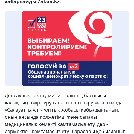
хабарлайды Zakon.kz.
Денсаулық сақтау министрлігінің басшысы
халықтың өмір сүру сапасын арттыру мақсатында
«Салауатты ұлт» ұлттық жобасы қабылданғанын,
оның аясында қолжетімді және сапалы
медициналық көмекті қамтамасыз ету, дәрі-
дәрмекпен қамтамасыз ету шаралары қабылданып