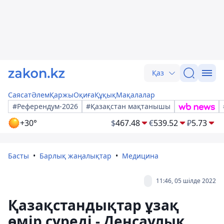
Қаз
Саясат
Әлем
Қаржы
Оқиға
Құқық
Мақалалар
#Референдум-2026
#Қазақстан мақтанышы
+30°
$
467.48
€
539.52
₽
5.73
Басты
Барлық жаңалықтар
Медицина
11:46, 05 шілде 2022
Қазақстандықтар ұзақ
өмір сүреді - Денсаулық