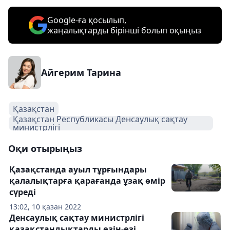
Google-ға қосылып,
жаңалықтарды бірінші болып оқыңыз
Айгерим Тарина
Қазақстан
Қазақстан Республикасы Денсаулық сақтау
министрлігі
Оқи отырыңыз
Қазақстанда ауыл тұрғындары
қалалықтарға қарағанда ұзақ өмір
сүреді
13:02, 10 қазан 2022
Денсаулық сақтау министрлігі
қазақстандықтарды өзін-өзі