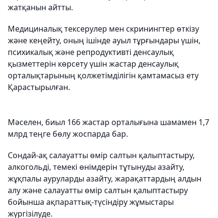
жатқанын айтты.
Медициналық тексерулер мен скринингтер өткізу
және кеңейту, оның ішінде ауыл тұрғындары үшін,
психикалық және репродуктивті денсаулық
қызметтерін көрсету үшін жастар денсаулық
орталықтарының қолжетімділігін қамтамасыз ету
Қарастырылған.
Мәселен, биыл 166 жастар орталығына шамамен 1,7
млрд теңге бөлу жоспарда бар.
Сондай-ақ салауатты өмір салтын қалыптастыру,
алкогольді, темекі өнімдерін тұтынуды азайту,
жұқпалы ауруларды азайту, жарақаттардың алдын
алу және салауатты өмір салтын қалыптастыру
бойынша ақпараттық-түсіндіру жұмыстары
жүргізілуде.