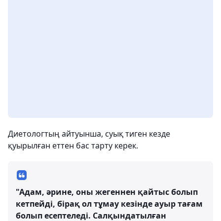
Диетологтың айтуынша, суық тиген кезде
қуырылған еттен бас тарту керек.
"Адам, әрине, оны жегеннен қайтыс болып
кетпейді, бірақ ол тұмау кезінде ауыр тағам
болып есептеледі. Салқындатылған