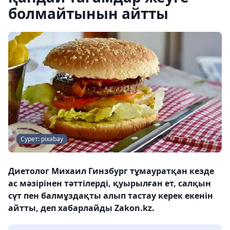
болмайтынын айтты
Сурет: pixabay
Диетолог Михаил Гинзбург тұмауратқан кезде
ас мәзірінен тәттілерді, қуырылған ет, салқын
сүт пен балмұздақты алып тастау керек екенін
айтты, деп хабарлайды Zakon.kz.