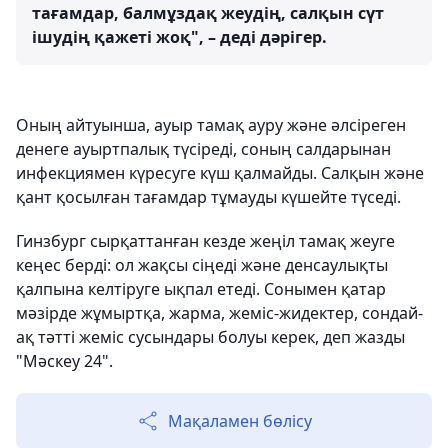
тағамдар, балмұздақ жеудің, салқын сүт
ішудің қажеті жоқ", – деді дәрігер.
Оның айтуынша, ауыр тамақ ауру және әлсіреген
денеге ауыртпалық түсіреді, соның салдарынан
инфекциямен күресуге күш қалмайды. Салқын және
қант қосылған тағамдар тұмауды күшейте түседі.
Гинзбург сырқаттанған кезде жеңіл тамақ жеуге
кеңес берді: ол жақсы сіңеді және денсаулықты
қалпына келтіруге ықпал етеді. Сонымен қатар
мәзірде жұмыртқа, жарма, жеміс-жидектер, сондай-
ақ тәтті жеміс сусындары болуы керек, деп жазды
"Мәскеу 24".
Мақаламен бөлісу