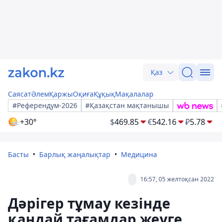
Қаз
Саясат
Әлем
Қаржы
Оқиға
Құқық
Мақалалар
#Референдум-2026
#Қазақстан мақтанышы
+30°
$
469.85
€
542.16
₽
5.78
Басты
Барлық жаңалықтар
Медицина
16:57, 05 желтоқсан 2022
Дәрігер тұмау кезінде
қандай тағамдар жеуге