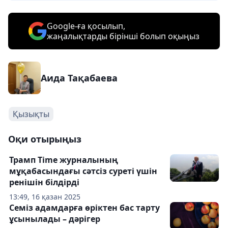
Google-ға қосылып,
жаңалықтарды бірінші болып оқыңыз
Аида Тақабаева
Қызықты
Оқи отырыңыз
Трамп Time журналының
мұқабасындағы сәтсіз суреті үшін
ренішін білдірді
13:49, 16 қазан 2025
Семіз адамдарға өріктен бас тарту
ұсынылады – дәрігер