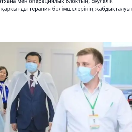
нтхана мен операциялық блоктың, сәулелік
е қарқынды терапия бөлімшелерінің жабдықталуы