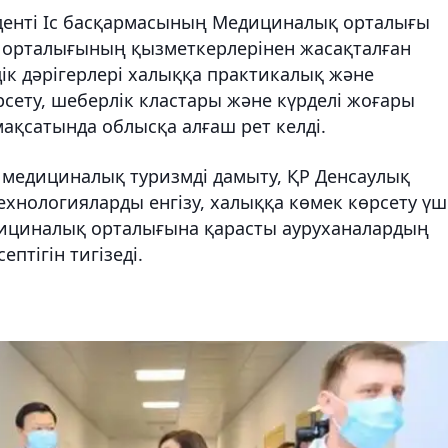
иденті Іс басқармасының Медициналық орталығы
 орталығының қызметкерлерінен жасақталған
здік дәрігерлері халыққа практикалық және
рсету, шеберлік кластары және күрделі жоғары
ақсатында облысқа алғаш рет келді.
 медициналық туризмді дамыту, ҚР Денсаулық
хнологияларды енгізу, халыққа көмек көрсету үш
дициналық орталығына қарасты ауруханалардың
ептігін тигізеді.