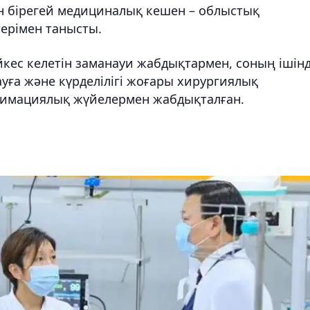
ін бірегей медициналық кешен – облыстық
ерімен танысты.
йкес келетін заманауи жабдықтармен, соның ішін
ауға және күрделілігі жоғары хирургиялық
нимациялық жүйелермен жабдықталған.