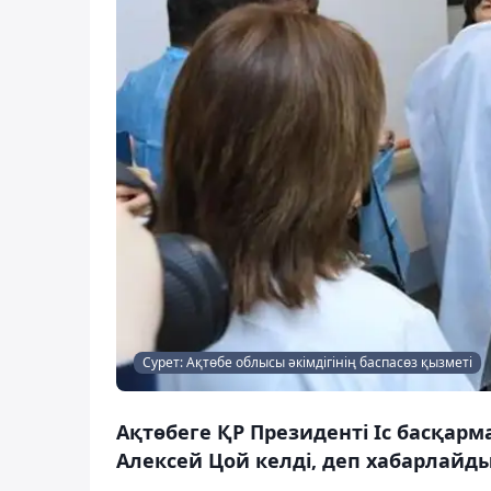
Сурет: Ақтөбе облысы әкімдігінің баспасөз қызметі
Ақтөбеге ҚР Президенті Іс басқ
Алексей Цой келді, деп хабарлайды