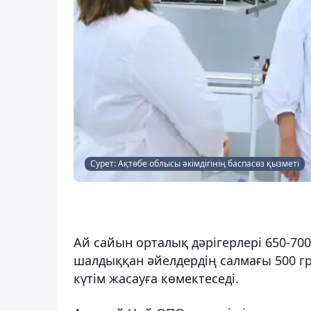
Сурет: Ақтөбе облысы әкімдігінің баспасөз қызметі
Ай сайын орталық дәрігерлері 650-700
шалдыққан әйелдердің салмағы 500 г
күтім жасауға көмектеседі.