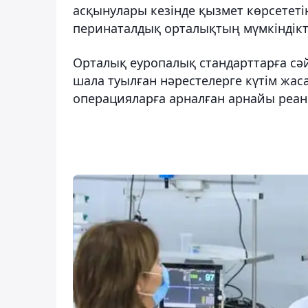
асқынулары кезінде қызмет көрсетет
перинаталдық орталықтың мүмкіндікт
Орталық еуропалық стандарттарға сә
шала туылған нәрестелерге күтім жас
операцияларға арналған арнайы реа