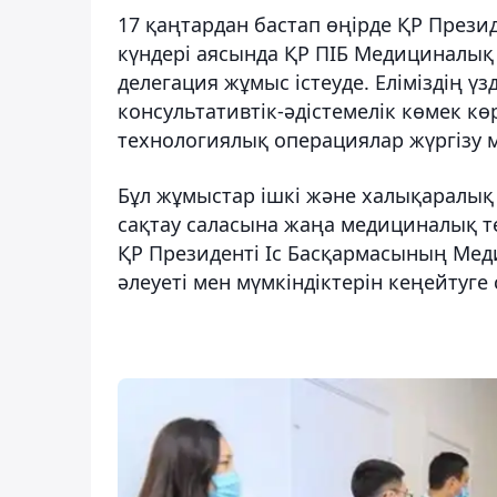
17 қаңтардан бастап өңірде ҚР През
күндері аясында ҚР ПІБ Медициналық
делегация жұмыс істеуде. Еліміздің ү
консультативтік-әдістемелік көмек кө
технологиялық операциялар жүргізу м
Бұл жұмыстар ішкі және халықаралық
сақтау саласына жаңа медициналық те
ҚР Президенті Іс Басқармасының Ме
әлеуеті мен мүмкіндіктерін кеңейтуге с