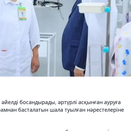
 әйелді босандырады, әртүрлі асқынған ауруға
рамнан басталатын шала туылған нәрестелеріне