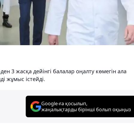
ен 3 жасқа дейінгі балалар оңалту көмегін ала
ді жұмыс істейді.
Google-ға қосылып,
жаңалықтарды бірінші болып оқыңыз