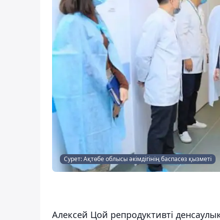
Сурет: Ақтөбе облысы әкімдігінің баспасөз қызметі
Алексей Цой репродуктивті денсаулық