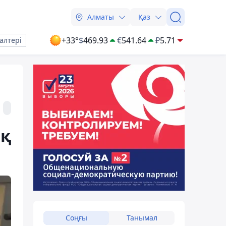
Алматы
Қаз
+33°
$
469.93
€
541.64
₽
5.71
алтері
ық
Соңғы
Танымал