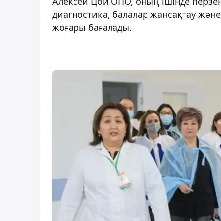
Алексей Цой ОПО, оның ішінде перзе
диагностика, балалар жансақтау жән
жоғары бағалады.