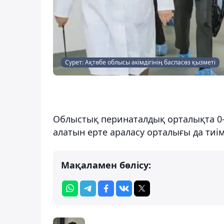
Сурет: Ақтөбе облысы әкімдігінің баспасөз қызметі
Облыстық перинаталдық орталықта 0-д
алатын ерте араласу орталығы да тиім
Мақаламен бөлісу: