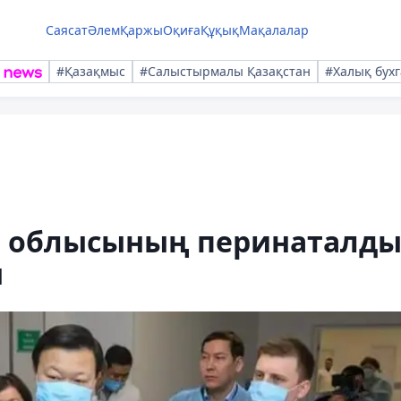
Саясат
Әлем
Қаржы
Оқиға
Құқық
Мақалалар
#Қазақмыс
#Салыстырмалы Қазақстан
#Халық бухг
е облысының перинаталд
ы