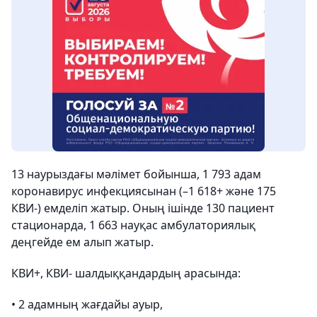
13 наурыздағы мәлімет бойынша, 1 793 адам
коронавирус инфекциясынан (–1 618+ және 175
КВИ-) емделіп жатыр. Оның ішінде 130 пациент
стационарда, 1 663 науқас амбулаториялық
деңгейде ем алып жатыр.
КВИ+, КВИ- шалдыққандардың арасында:
• 2 адамның жағдайы ауыр,