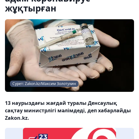
жұқтырған
Сурет: Zakon.kz/Максим Золотухин
13 наурыздағы жағдай туралы Денсаулық
сақтау министрлігі мәлімдеді, деп хабарлайды
Zakon.kz.