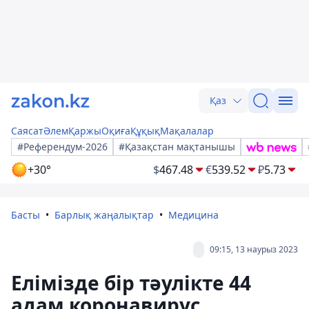
Қаз
Саясат
Әлем
Қаржы
Оқиға
Құқық
Мақалалар
#Референдум-2026
#Қазақстан мақтанышы
+30°
$
467.48
€
539.52
₽
5.73
Басты
Барлық жаңалықтар
Медицина
09:15, 13 наурыз 2023
Елімізде бір тәулікте 44
адам коронавирус