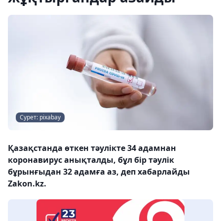
Сурет: pixabay
Қазақстанда өткен тәулікте 34 адамнан
коронавирус анықталды, бұл бір тәулік
бұрынғыдан 32 адамға аз, деп хабарлайды
Zakon.kz.