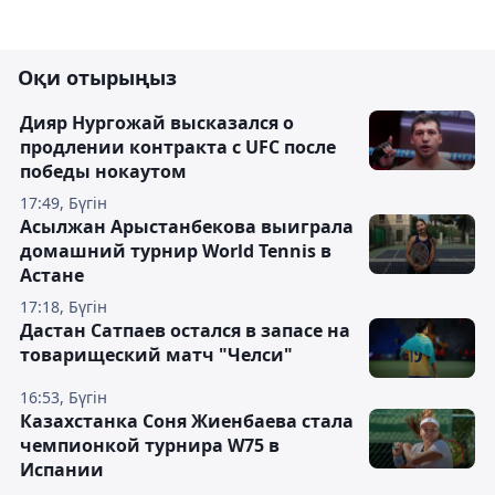
Оқи отырыңыз
Дияр Нургожай высказался о
продлении контракта с UFC после
победы нокаутом
17:49, Бүгін
Асылжан Арыстанбекова выиграла
домашний турнир World Tennis в
Астане
17:18, Бүгін
Дастан Сатпаев остался в запасе на
товарищеский матч "Челси"
16:53, Бүгін
Казахстанка Соня Жиенбаева стала
чемпионкой турнира W75 в
Испании