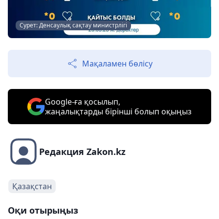
Сурет: Денсаулық сақтау министрлігі
Мақаламен бөлісу
Google-ға қосылып,
жаңалықтарды бірінші болып оқыңыз
Редакция Zakon.kz
Қазақстан
Оқи отырыңыз