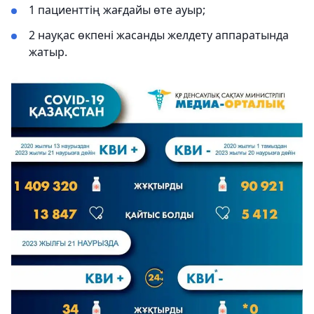
1 пациенттің жағдайы өте ауыр;
2 науқас өкпені жасанды желдету аппаратында
жатыр.