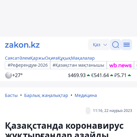
Қаз
Саясат
Әлем
Қаржы
Оқиға
Құқық
Мақалалар
#Референдум-2026
#Қазақстан мақтанышы
+27°
$
469.93
€
541.64
₽
5.71
Басты
Барлық жаңалықтар
Медицина
11:16, 22 наурыз 2023
Қазақстанда коронавирус
жұқтырғандар азайды