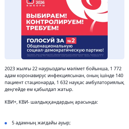
2023 жылғы 22 наурыздағы мәлімет бойынша, 1 772
адам коронавирус инфекциясынан, оның ішінде 140
пациент стационарда, 1 632 науқас амбулаториялық
деңгейде ем қабылдап жатыр.
КВИ+, КВИ- шалдыққандардың арасында:
5 адамның жағдайы ауыр;